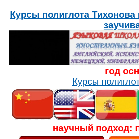
Курсы полиглота Тихонова
заучив
год ос
Курсы полигл
научный подход: 