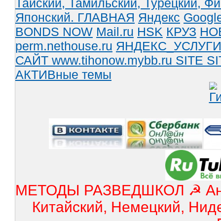
Тайский,
Тамильский,
Турецкий,
Фи
Японский.
ГЛАВНАЯ
Яндекс
Googl
BONDS NOW
Mail.ru
HSK
КРУЗ
НО
perm.nethouse.ru
ЯНДЕКС_УСЛУГ
САЙТ www.tihonow.mybb.ru
SITE
SI
АКТИВные темы
МЕТОДЫ РАЗВЕДШКОЛ ☭ Англ
Китайский, Немецкий, Нид