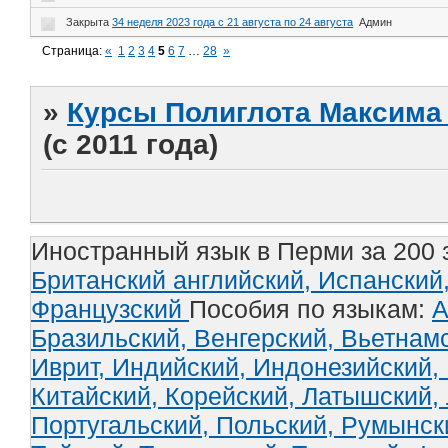
Закрыта
34 неделя 2023 года с 21 августа по 24 августа
Админ
Страница:
«
1
2
3
4
5
6
7
…
28
»
»
Курсы Полиглота Максима 
(с 2011 года)
Иностранный язык в Перми за 200 
Британский английский,
Испанский
Французский
Пособия по языкам:
А
Бразильский,
Венгерский,
Вьетнам
Иврит,
Индийский,
Индонезийский,
Китайский,
Корейский,
Латышский,
Португальский,
Польский,
Румынск