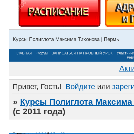
Курсы Полиглота Максима Тихонова | Пермь
ГЛАВНАЯ
Форум
ЗАПИСАТЬСЯ НА ПРОБНЫЙ УРОК
Участник
Рег
Акт
Привет, Гость!
Войдите
или
зарег
»
Курсы Полиглота Максима 
(с 2011 года)
Страница:
«
1
2
3
4
5
6
7
…
28
»