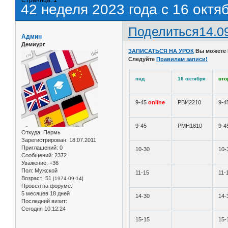
42 неделя 2023 года с 16 октя
Поделиться
14.0
Админ
Демиург
ЗАПИСАТЬСЯ НА УРОК
Вы можете
Следуйте
Правилам записи!
пнд
16 октября
вто
9-45
online
РВИ2210
9-4
9-45
РМН1810
9-4
Откуда:
Пермь
Зарегистрирован
: 18.07.2011
Приглашений:
0
10-30
10-
Сообщений:
2372
Уважение:
+36
Пол:
Мужской
11-15
11-
Возраст:
51
[1974-09-14]
Провел на форуме:
5 месяцев 18 дней
14-30
14-
Последний визит:
Сегодня 10:12:24
15-15
15-