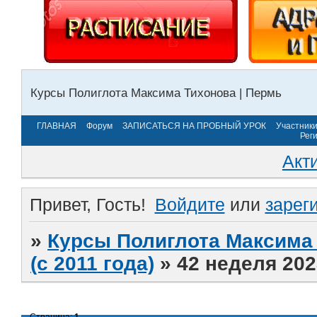
Курсы Полиглота Максима Тихонова | Пермь
ГЛАВНАЯ
Форум
ЗАПИСАТЬСЯ НА ПРОБНЫЙ УРОК
Участник
Рег
Акт
Привет, Гость!
Войдите
или
зарег
»
Курсы Полиглота Максима 
(с 2011 года)
»
42 неделя 202
Страница:
1