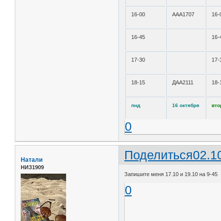
16-00
ААА1707
16-
16-45
16-
17-30
17-
18-15
ДАА2111
18-
пнд
16 октября
вто
0
Поделиться
02.1
Натали
НИЗ1909
Запишите меня 17.10 и 19.10 на 9-45
0