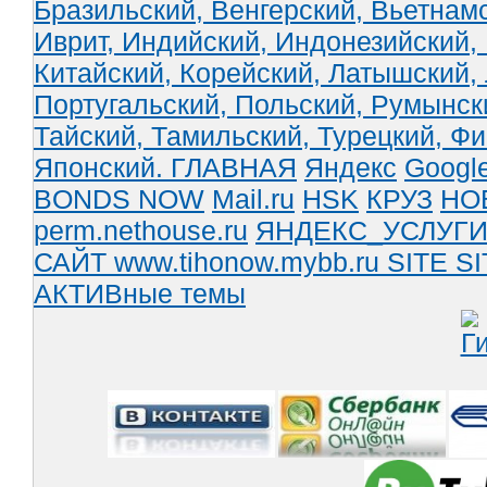
Бразильский,
Венгерский,
Вьетнам
Иврит,
Индийский,
Индонезийский,
Китайский,
Корейский,
Латышский,
Португальский,
Польский,
Румынск
Тайский,
Тамильский,
Турецкий,
Фи
Японский.
ГЛАВНАЯ
Яндекс
Googl
BONDS NOW
Mail.ru
HSK
КРУЗ
НО
perm.nethouse.ru
ЯНДЕКС_УСЛУГ
САЙТ www.tihonow.mybb.ru
SITE
SI
АКТИВные темы