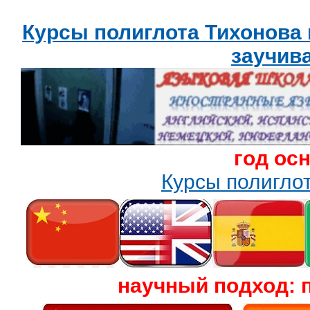
Курсы полиглота Тихонова
заучив
год ос
Курсы полигл
научный подход: 