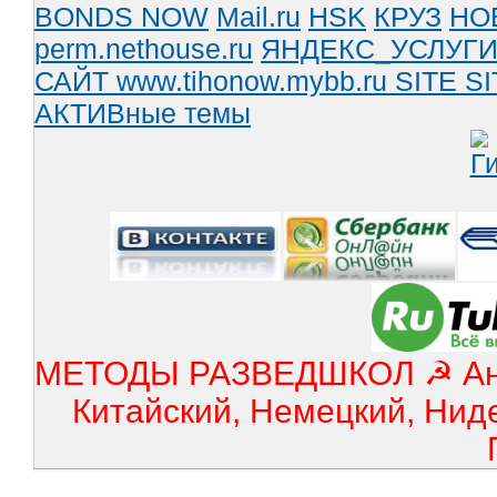
BONDS NOW
Mail.ru
HSK
КРУЗ
НО
perm.nethouse.ru
ЯНДЕКС_УСЛУГ
САЙТ www.tihonow.mybb.ru
SITE
SI
АКТИВные темы
МЕТОДЫ РАЗВЕДШКОЛ ☭ Англ
Китайский, Немецкий, Нид