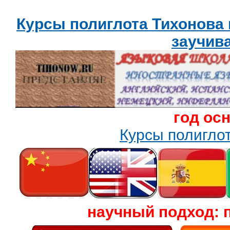
Курсы полиглота Тихонова
заучив
год ос
Курсы полигл
научный подход: 