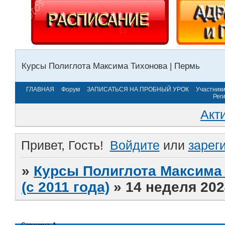
Курсы Полиглота Максима Тихонова | Пермь
ГЛАВНАЯ
Форум
ЗАПИСАТЬСЯ НА ПРОБНЫЙ УРОК
Участник
Рег
Акт
Привет, Гость!
Войдите
или
зарег
»
Курсы Полиглота Максима 
(с 2011 года)
»
14 неделя 202
Страница:
1