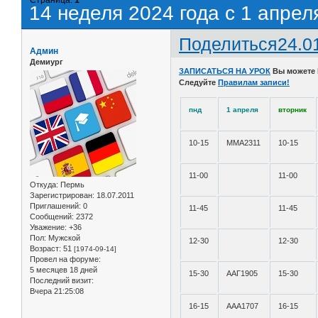
14 неделя 2024 года с 1 апрел
Поделиться
24.0
Админ
Демиург
ЗАПИСАТЬСЯ НА УРОК
Вы можете
Следуйте
Правилам записи!
пнд
1 апреля
вторник
10-15
ММА2311
10-15
11-00
11-00
Откуда:
Пермь
Зарегистрирован
: 18.07.2011
Приглашений:
0
11-45
11-45
Сообщений:
2372
Уважение:
+36
Пол:
Мужской
12-30
12-30
Возраст:
51
[1974-09-14]
Провел на форуме:
5 месяцев 18 дней
15-30
ААГ1905
15-30
Последний визит:
Вчера 21:25:08
16-15
ААА1707
16-15