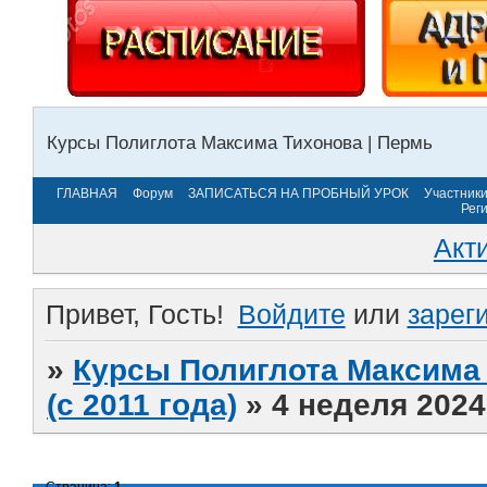
Курсы Полиглота Максима Тихонова | Пермь
ГЛАВНАЯ
Форум
ЗАПИСАТЬСЯ НА ПРОБНЫЙ УРОК
Участник
Рег
Акт
Привет, Гость!
Войдите
или
зарег
»
Курсы Полиглота Максима 
(с 2011 года)
»
4 неделя 2024
Страница:
1