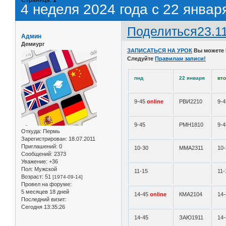
4 неделя 2024 года с 22 январ
Поделиться
23.1
Админ
Демиург
ЗАПИСАТЬСЯ НА УРОК
Вы можете
Следуйте
Правилам записи!
пнд
22 января
вт
9-45
online
РВИ2210
9-
9-45
РМН1810
9-4
Откуда:
Пермь
Зарегистрирован
: 18.07.2011
Приглашений:
0
10-30
ММА2311
10-
Сообщений:
2373
Уважение:
+36
Пол:
Мужской
11-15
11-
Возраст:
51
[1974-09-14]
Провел на форуме:
5 месяцев 18 дней
14-45
online
КМА2104
14
Последний визит:
Сегодня 13:35:26
14-45
ЗАЮ1911
14-