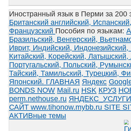
Иностранный язык в Перми за 200 
Британский английский,
Испанский
Французский
Пособия по языкам:
А
Бразильский,
Венгерский,
Вьетнам
Иврит,
Индийский,
Индонезийский,
Китайский,
Корейский,
Латышский,
Португальский,
Польский,
Румынск
Тайский,
Тамильский,
Турецкий,
Фи
Японский.
ГЛАВНАЯ
Яндекс
Googl
BONDS NOW
Mail.ru
HSK
КРУЗ
НО
perm.nethouse.ru
ЯНДЕКС_УСЛУГ
САЙТ www.tihonow.mybb.ru
SITE
SI
АКТИВные темы