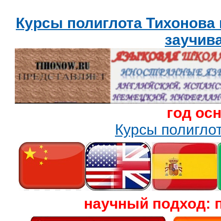
Курсы полиглота Тихонова
заучив
год ос
Курсы полигл
научный подход: 