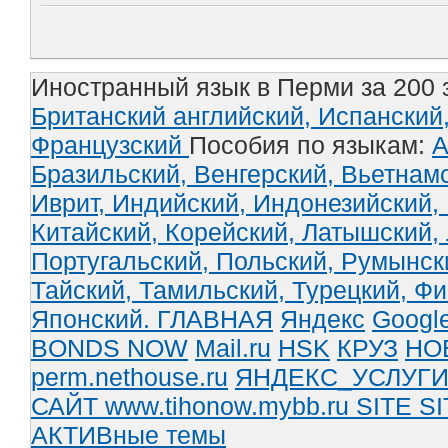
Иностранный язык в Перми за 200 
Британский английский,
Испанский
Французский
Пособия по языкам:
А
Бразильский,
Венгерский,
Вьетнам
Иврит,
Индийский,
Индонезийский,
Китайский,
Корейский,
Латышский,
Португальский,
Польский,
Румынск
Тайский,
Тамильский,
Турецкий,
Фи
Японский.
ГЛАВНАЯ
Яндекс
Googl
BONDS NOW
Mail.ru
HSK
КРУЗ
НО
perm.nethouse.ru
ЯНДЕКС_УСЛУГ
САЙТ www.tihonow.mybb.ru
SITE
SI
АКТИВные темы