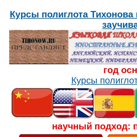
Курсы полиглота Тихонова
заучив
год ос
Курсы полигл
научный подход: 