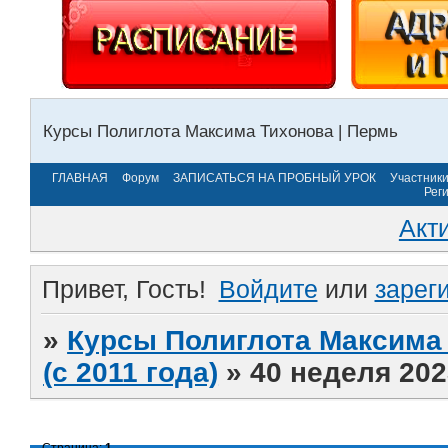
Курсы Полиглота Максима Тихонова | Пермь
ГЛАВНАЯ
Форум
ЗАПИСАТЬСЯ НА ПРОБНЫЙ УРОК
Участник
Рег
Акт
Привет, Гость!
Войдите
или
зарег
»
Курсы Полиглота Максима 
(с 2011 года)
»
40 неделя 202
Страница:
1