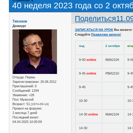
40 неделя 2023 года со 2 октя
Поделиться
11.0
Тихонов
Демиург
ЗАПИСАТЬСЯ НА УРОК
Вы можете
Следуйте
Правилам записи!
пнд
2 октября
вто
9-00
online
КМА2104
9-0
9-45
online
РВИ2210
9-4
Откуда:
Пермь
Зарегистрирован
: 26.06.2012
Приглашений:
0
9-45
9-4
Сообщений:
1294
Уважение:
+28
Пол:
Мужской
10-30
10-
Возраст:
51
[1974-09-14]
Провел на форуме:
2 месяца 7 дней
14-30
online
КМА2104
14-
Последний визит:
04.04.2025 10:00:59
14-30
14-