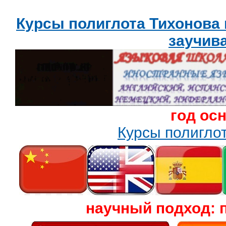
Курсы полиглота Тихонова
заучив
год ос
Курсы полигл
научный подход: 