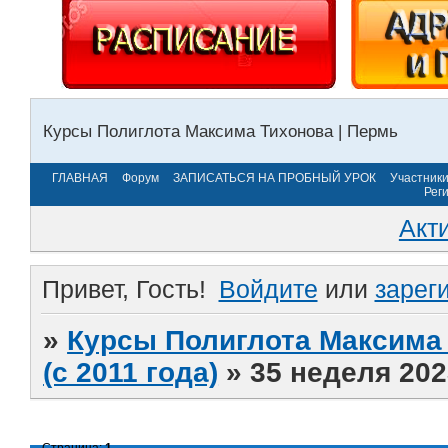
Курсы Полиглота Максима Тихонова | Пермь
ГЛАВНАЯ
Форум
ЗАПИСАТЬСЯ НА ПРОБНЫЙ УРОК
Участник
Рег
Акт
Привет, Гость!
Войдите
или
зарег
»
Курсы Полиглота Максима 
(с 2011 года)
»
35 неделя 202
Страница:
1