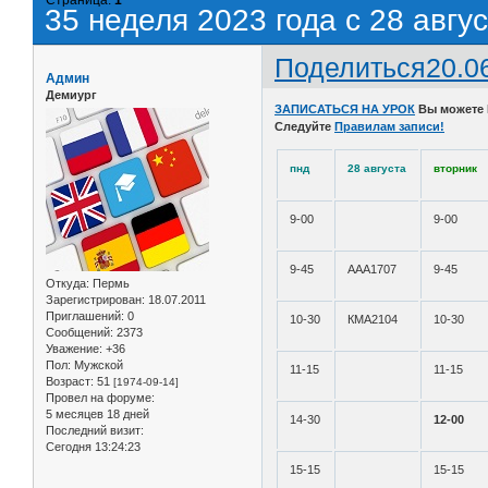
35 неделя 2023 года с 28 авгус
Поделиться
20.0
Админ
Демиург
ЗАПИСАТЬСЯ НА УРОК
Вы можете
Следуйте
Правилам записи!
пнд
28 августа
вторник
9-00
9-00
9-45
ААА1707
9-45
Откуда:
Пермь
Зарегистрирован
: 18.07.2011
Приглашений:
0
10-30
КМА2104
10-30
Сообщений:
2373
Уважение:
+36
Пол:
Мужской
11-15
11-15
Возраст:
51
[1974-09-14]
Провел на форуме:
5 месяцев 18 дней
14-30
12-00
Последний визит:
Сегодня 13:24:23
15-15
15-15