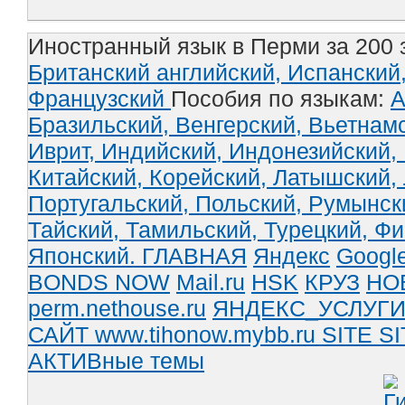
Иностранный язык в Перми за 200 
Британский английский,
Испанский
Французский
Пособия по языкам:
А
Бразильский,
Венгерский,
Вьетнам
Иврит,
Индийский,
Индонезийский,
Китайский,
Корейский,
Латышский,
Португальский,
Польский,
Румынск
Тайский,
Тамильский,
Турецкий,
Фи
Японский.
ГЛАВНАЯ
Яндекс
Googl
BONDS NOW
Mail.ru
HSK
КРУЗ
НО
perm.nethouse.ru
ЯНДЕКС_УСЛУГ
САЙТ www.tihonow.mybb.ru
SITE
SI
АКТИВные темы