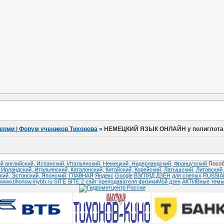
ерми | Форум учеников Тихонова
»
НЕМЕЦКИЙ ЯЗЫК ОНЛАЙН у полиглота 
й английский,
Испанский,
Итальянский,
Немецкий,
Нидерландский,
Французский
Пособ
,
Ирландский,
Итальянский,
Каталонский,
Китайский,
Корейский,
Латышский,
Литовский
кий,
Эстонский,
Японский.
ГЛАВНАЯ
Яндекс
Google
ВЗГЛЯД
ДЗЕН
для слепых
RUSSI
www.tihonow.mybb.ru
SITE
SITE 2
сайт преподавателя физики
Мой дзен
АКТИВные тем