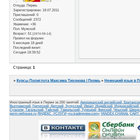
Откуда:
Пермь
Зарегистрирован
: 18.07.2011
Приглашений:
0
Сообщений:
2372
Уважение:
+36
Пол:
Мужской
Возраст:
51
[1974-09-14]
Провел на форуме:
5 месяцев 18 дней
Последний визит:
Сегодня 18:39:52
Страница:
1
»
Курсы Полиглота Максима Тихонова | Пермь
»
Немецкий язык в П
Иностранный язык в Перми за 200 занятий:
Американский английский, Британски
Вьетнамский,
Греческий,
Датский,
Зулусский,
Иврит,
Индийский,
Индонезийский
Суахили,
Тагальский,
Тайский,
Тамильский,
Турецкий,
Финский,
Чешский,
Шведс
perm.nethouse.ru
ЯНДЕКС_УСЛУГИ
=ru.tradingview.com=
YANDEX CHANAL
САЙТ 