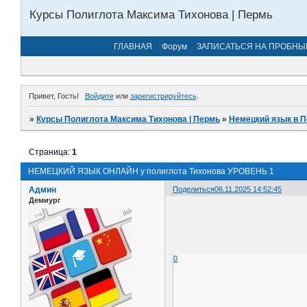
Курсы Полиглота Максима Тихонова | Пермь
ГЛАВНАЯ
Форум
ЗАПИСАТЬСЯ НА ПРОБНЫ
Привет, Гость!
Войдите
или
зарегистрируйтесь
.
»
Курсы Полиглота Максима Тихонова | Пермь
»
Немецкий язык в П
Страница:
1
НЕМЕЦКИЙ ЯЗЫК ОНЛАЙН у полиглота Тихонова УРОВЕНЬ 1
Админ
Поделиться
06.11.2025 14:52:45
Демиург
0