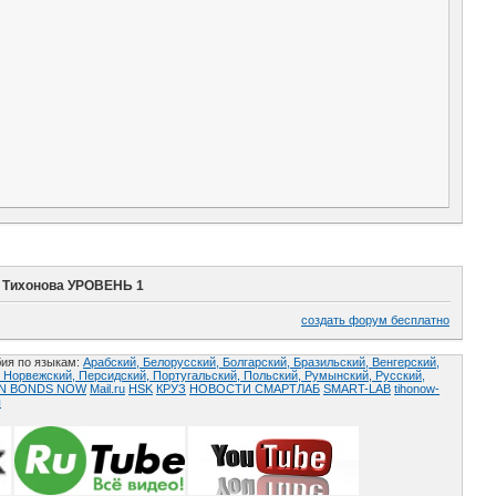
Тихонова УРОВЕНЬ 1
создать форум бесплатно
ия по языкам:
Арабский,
Белорусский,
Болгарский,
Бразильский,
Венгерский,
,
Норвежский,
Персидский,
Португальский,
Польский,
Румынский,
Русский,
AN BONDS NOW
Mail.ru
HSK
КРУЗ
НОВОСТИ СМАРТЛАБ
SMART-LAB
tihonow-
ы