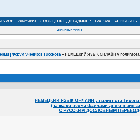
Й УРОК
Участники
СООБЩЕНИЕ ДЛЯ АДМИНИСТРАТОРА
РЕКВИЗИТЫ
Активные темы
ерми | Форум учеников Тихонова
»
НЕМЕЦКИЙ ЯЗЫК ОНЛАЙН у полиглота 
НЕМЕЦКИЙ ЯЗЫК ОНЛАЙН у полиглота Тихоно
(папка со всеми файлами для онлайн з
С РУССКИМ ДОСЛОВНЫМ ПЕРЕВО