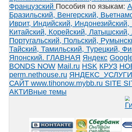
Французский
Пособия по языкам:
А
Бразильский,
Венгерский,
Вьетнам
Иврит,
Индийский,
Индонезийский,
Китайский,
Корейский,
Латышский,
Португальский,
Польский,
Румынск
Тайский,
Тамильский,
Турецкий,
Фи
Японский.
ГЛАВНАЯ
Яндекс
Googl
BONDS NOW
Mail.ru
HSK
КРУЗ
НО
perm.nethouse.ru
ЯНДЕКС_УСЛУГ
САЙТ www.tihonow.mybb.ru
SITE
SI
АКТИВные темы