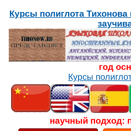
Курсы полиглота Тихонова
заучив
год ос
Курсы полигл
научный подход: 