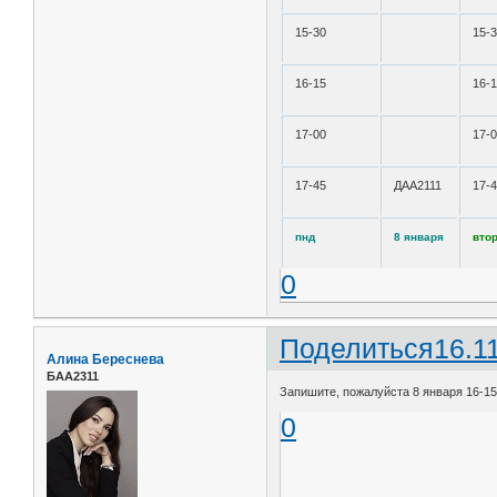
15-30
15-
16-15
16-
17-00
17-
17-45
ДАА2111
17-
пнд
8 января
вто
0
Поделиться
16.1
Алина Береснева
БАА2311
Запишите, пожалуйста 8 января 16-15
0