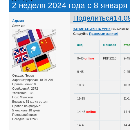
2 неделя 2024 года с 8 января
Поделиться
14.0
Админ
Демиург
ЗАПИСАТЬСЯ НА УРОК
Вы можете
Следуйте
Правилам записи!
пнд
8 января
вто
9-45
online
РВИ2210
9-4
9-45
9-4
Откуда:
Пермь
Зарегистрирован
: 18.07.2011
Приглашений:
0
10-30
10-
Сообщений:
2372
Уважение:
+36
Пол:
Мужской
11-15
11-1
Возраст:
51
[1974-09-14]
Провел на форуме:
5 месяцев 18 дней
14-45
online
14-
Последний визит:
Сегодня 14:12:48
14-45
14-