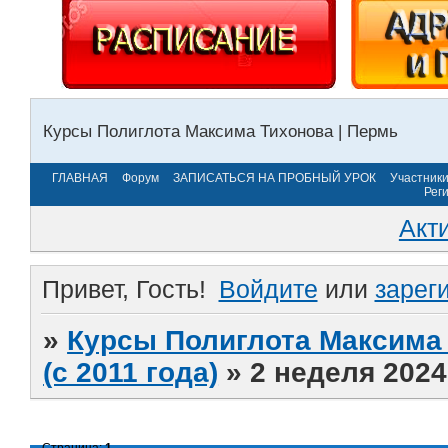
Курсы Полиглота Максима Тихонова | Пермь
ГЛАВНАЯ
Форум
ЗАПИСАТЬСЯ НА ПРОБНЫЙ УРОК
Участник
Рег
Акт
Привет, Гость!
Войдите
или
зарег
»
Курсы Полиглота Максима 
(с 2011 года)
»
2 неделя 2024
Страница:
1