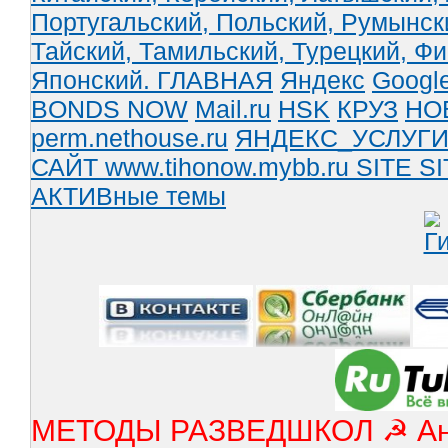
Португальский,
Польский,
Румынск
Тайский,
Тамильский,
Турецкий,
Фи
Японский.
ГЛАВНАЯ
Яндекс
Googl
BONDS NOW
Mail.ru
HSK
КРУЗ
НО
perm.nethouse.ru
ЯНДЕКС_УСЛУГ
САЙТ www.tihonow.mybb.ru
SITE
SI
АКТИВные темы
МЕТОДЫ РАЗВЕДШКОЛ ☭ Англ