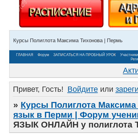
Курсы Полиглота Максима Тихонова | Пермь
ГЛАВНАЯ
Форум
ЗАПИСАТЬСЯ НА ПРОБНЫЙ УРОК
Участник
Рег
Акт
Привет, Гость!
Войдите
или
зарег
»
Курсы Полиглота Максима 
язык в Перми | Форум учени
ЯЗЫК ОНЛАЙН у полиглота 