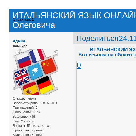
ИТАЛЬЯНСКИЙ ЯЗЫК ОНЛАЙН у
Страница:
1
Олеговича
Поделиться
24.1
Админ
Демиург
ИТАЛЬЯНСКИЙ ЯЗЫ
Вот ссылка на облако,
0
Откуда:
Пермь
Зарегистрирован
: 18.07.2011
Приглашений:
0
Сообщений:
2373
Уважение:
+36
Пол:
Мужской
Возраст:
51
[1974-09-14]
Провел на форуме:
5 месяцев 18 дней