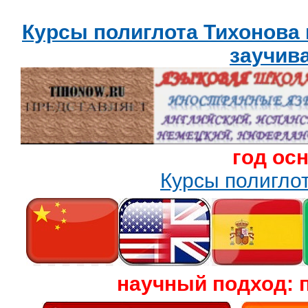
Курсы полиглота Тихонова
заучив
год ос
Курсы полигл
научный подход: 