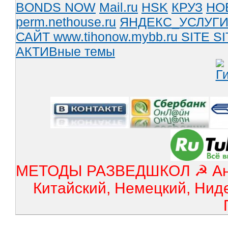
BONDS NOW
Mail.ru
HSK
КРУЗ
НО
perm.nethouse.ru
ЯНДЕКС_УСЛУГ
САЙТ www.tihonow.mybb.ru
SITE
SI
АКТИВные темы
МЕТОДЫ РАЗВЕДШКОЛ ☭ Англ
Китайский, Немецкий, Нид