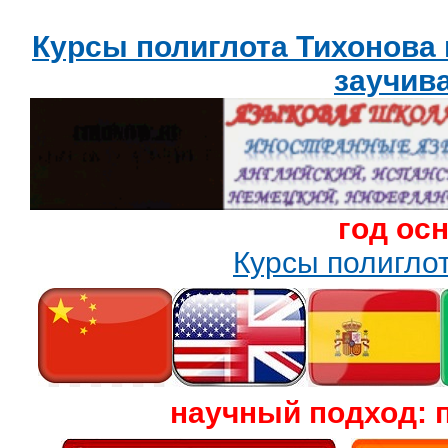
Курсы полиглота Тихонова
заучив
год ос
Курсы полигл
научный подход: 