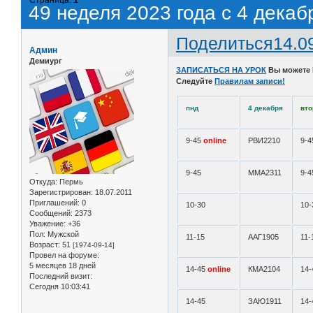
49 неделя 2023 года с 4 декаб
Поделиться
14.0
Админ
Демиург
ЗАПИСАТЬСЯ НА УРОК
Вы можете
Следуйте
Правилам записи!
пнд
4 декабря
вто
9-45
online
РВИ2210
9-
9-45
ММА2311
9-4
Откуда:
Пермь
Зарегистрирован
: 18.07.2011
Приглашений:
0
10-30
10-
Сообщений:
2373
Уважение:
+36
Пол:
Мужской
11-15
ААГ1905
11-
Возраст:
51
[1974-09-14]
Провел на форуме:
5 месяцев 18 дней
14-45
online
КМА2104
14
Последний визит:
Сегодня 10:03:41
14-45
ЗАЮ1911
14-