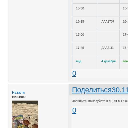
15-30
15-
16-15
ААА1707
16-
17-00
17-
17-45
ДАА2111
17-
пнд
4 декабря
вто
0
Поделиться
30.1
Натали
НИЗ1909
Запишите пожалуйста в пн, чт в 17-00,
0