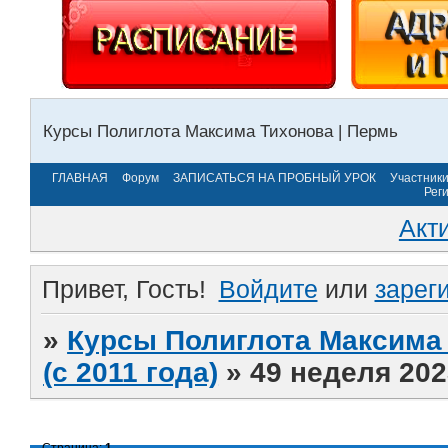
Курсы Полиглота Максима Тихонова | Пермь
ГЛАВНАЯ
Форум
ЗАПИСАТЬСЯ НА ПРОБНЫЙ УРОК
Участник
Рег
Акт
Привет, Гость!
Войдите
или
зарег
»
Курсы Полиглота Максима 
(с 2011 года)
»
49 неделя 202
Страница:
1