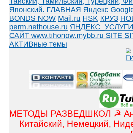
Тайский,
Тамильский,
Турецкий,
Фи
Японский.
ГЛАВНАЯ
Яндекс
Googl
BONDS NOW
Mail.ru
HSK
КРУЗ
НО
perm.nethouse.ru
ЯНДЕКС_УСЛУГ
САЙТ www.tihonow.mybb.ru
SITE
SI
АКТИВные темы
МЕТОДЫ РАЗВЕДШКОЛ ☭ Англ
Китайский, Немецкий, Нид