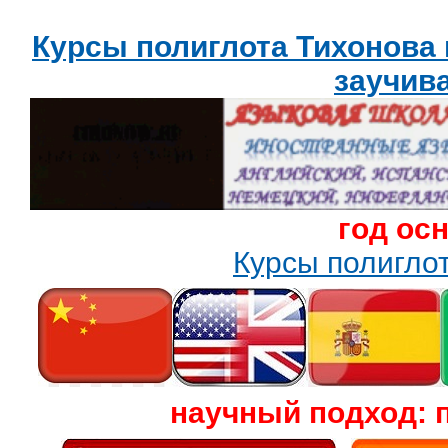
Курсы полиглота Тихонова
заучив
год ос
Курсы полигл
научный подход: 