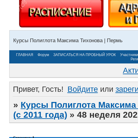
Курсы Полиглота Максима Тихонова | Пермь
ГЛАВНАЯ
Форум
ЗАПИСАТЬСЯ НА ПРОБНЫЙ УРОК
Участник
Рег
Акт
Привет, Гость!
Войдите
или
зарег
»
Курсы Полиглота Максима 
(с 2011 года)
»
48 неделя 202
Страница:
1