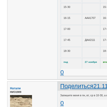
15-30
15-
16-15
ААА1707
16-
17-00
17-
17-45
ДАА2111
17-
18-30
18-
пнд
27 ноября
вт
0
Поделиться
21.1
Натали
НИЗ1909
Запишите меня в пн, вт, ср в 10-30, а 
0