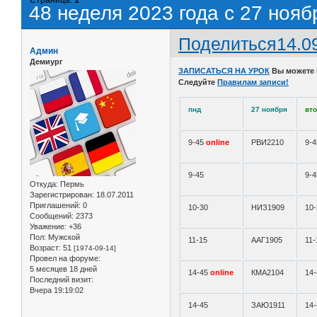
48 неделя 2023 года с 27 нояб
Поделиться
14.0
Админ
Демиург
ЗАПИСАТЬСЯ НА УРОК
Вы можете
Следуйте
Правилам записи!
пнд
27 ноября
вт
9-45
online
РВИ2210
9-
9-45
9-4
Откуда:
Пермь
Зарегистрирован
: 18.07.2011
Приглашений:
0
10-30
НИЗ1909
10-
Сообщений:
2373
Уважение:
+36
Пол:
Мужской
11-15
ААГ1905
11-
Возраст:
51
[1974-09-14]
Провел на форуме:
5 месяцев 18 дней
14-45
online
КМА2104
14
Последний визит:
Вчера 19:19:02
14-45
ЗАЮ1911
14-