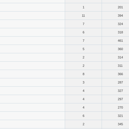
1
201
11
394
7
324
6
318
7
461
5
360
2
314
2
311
8
366
3
287
4
327
4
297
4
270
6
321
2
345