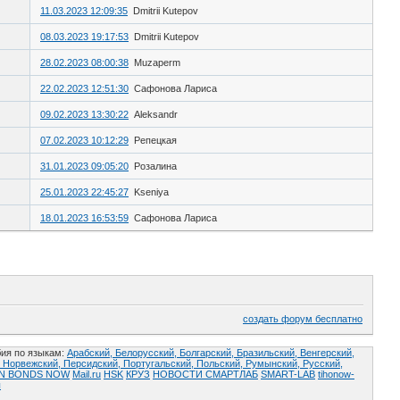
11.03.2023 12:09:35
Dmitrii Kutepov
08.03.2023 19:17:53
Dmitrii Kutepov
28.02.2023 08:00:38
Muzaperm
22.02.2023 12:51:30
Сафонова Лариса
09.02.2023 13:30:22
Aleksandr
07.02.2023 10:12:29
Репецкая
31.01.2023 09:05:20
Розалина
25.01.2023 22:45:27
Kseniya
18.01.2023 16:53:59
Сафонова Лариса
создать форум бесплатно
ия по языкам:
Арабский,
Белорусский,
Болгарский,
Бразильский,
Венгерский,
,
Норвежский,
Персидский,
Португальский,
Польский,
Румынский,
Русский,
AN BONDS NOW
Mail.ru
HSK
КРУЗ
НОВОСТИ СМАРТЛАБ
SMART-LAB
tihonow-
ы