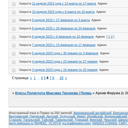
Закрыта
11 неделя 2023 года с 13 марта по 17 марта
Админ
Закрыта
10 неделя 2023 года с 6 марта по 10 марта
Админ
Закрыта
9 неделя 2023 с 27 февраля по 3 марта
Админ
Закрыта
8 неделя 2023 с 20 февраля по 24 февраля
Админ
Закрыта
6 неделя 2023 с 6 февраля по 10 февраля
Админ
[
1
2
]
Закрыта
7 неделя 2023 с 13 февраля по 17 февраля
Админ
Закрыта
5 неделя 2023 года с 30 января по 3 февраля
Админ
Закрыта
4 неделя 2023 года с 23 января по 27 января
Админ
Закрыта
3 неделя 2023 года с 16 января по 20 января
Админ
Страница:
«
1
…
4
5
6
7
8
…
28
»
»
Курсы Полиглота Максима Тихонова | Пермь
»
Архив Форума (с 2
Иностранный язык в Перми за 200 занятий:
Американский английский, Британски
Вьетнамский,
Греческий,
Датский,
Зулусский,
Иврит,
Индийский,
Индонезийский
Суахили,
Тагальский,
Тайский,
Тамильский,
Турецкий,
Финский,
Чешский,
Шведс
perm.nethouse.ru
ЯНДЕКС_УСЛУГИ
=ru.tradingview.com=
YANDEX CHANAL
САЙТ 