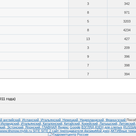
3
342
8
971
5
3203
8
4234
13
427
3
209
9
396
7
398
7
394
011 года)
й английский,
Испанский,
Итальянский,
Немецкий,
Нидерландский,
Французский
Пособ
,
Ирландский,
Итальянский,
Каталонский,
Китайский,
Корейский,
Латышский,
Литовский
кий,
Эстонский,
Японский.
ГЛАВНАЯ
Яндекс
Google
ВЗГЛЯД
ДЗЕН
для слепых
RUSSI
www.tihonow.mybb.ru
SITE
SITE 2
сайт преподавателя физики
Мой дзен
АКТИВные тем