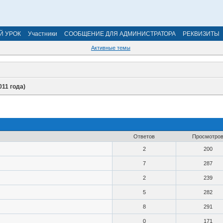
Й УРОК
Участники
СООБЩЕНИЕ ДЛЯ АДМИНИСТРАТОРА
РЕКВИЗИТЫ
Активные темы
011 года)
Ответов
Просмотро
2
200
7
287
2
239
5
282
8
291
0
171