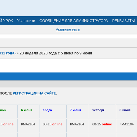
Й УРОК
Участники
СООБЩЕНИЕ ДЛЯ АДМИНИСТРАТОРА
РЕКВИЗИТЫ
Активные темы
011 года)
»
23 неделя 2023 года с 5 июня по 9 июня
 ПОСЛЕ
РЕГИСТРАЦИИ НА САЙТЕ
.
рник
6 июня
среда
7 июня
четверг
8 июня
15
online
КМА2104
08-15
online
КМА2104
08-15
online
КМА2104