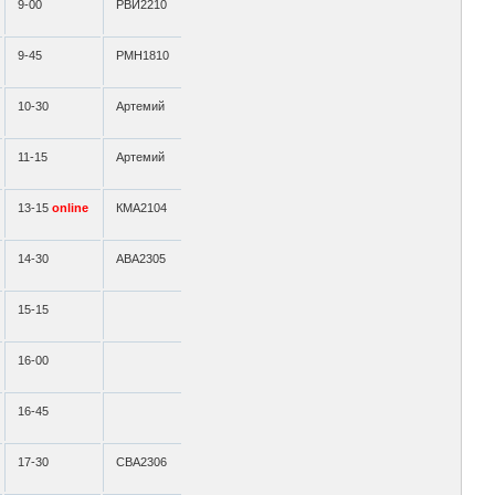
9-00
РВИ2210
9-45
РМН1810
10-30
Артемий
11-15
Артемий
13-15
online
КМА2104
14-30
АВА2305
15-15
16-00
16-45
17-30
СВА2306