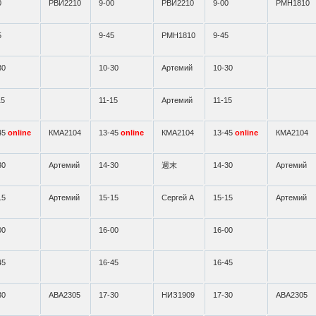
0
РВИ2210
9-00
РВИ2210
9-00
РМН1810
5
9-45
РМН1810
9-45
30
10-30
Артемий
10-30
15
11-15
Артемий
11-15
45
online
КМА2104
13-45
online
КМА2104
13-45
online
КМА2104
30
Артемий
14-30
週末
14-30
Артемий
15
Артемий
15-15
Сергей А
15-15
Артемий
00
16-00
16-00
45
16-45
16-45
30
АВА2305
17-30
НИЗ1909
17-30
АВА2305