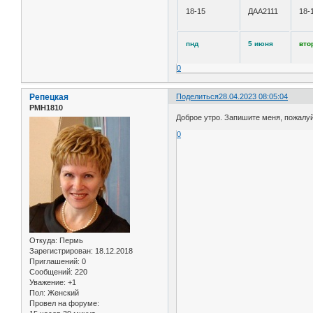
18-15
ДАА2111
18-
пнд
5 июня
вто
0
Репецкая
Поделиться
28.04.2023 08:05:04
РМН1810
Доброе утро. Запишите меня, пожалуйс
0
Откуда:
Пермь
Зарегистрирован
: 18.12.2018
Приглашений:
0
Сообщений:
220
Уважение:
+1
Пол:
Женский
Провел на форуме: