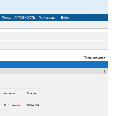
Поиск
АКТИВНОСТЬ
Регистрация
Войти
Тема закрыта
1
пятница
9 июня
08-15
online
КМА2104