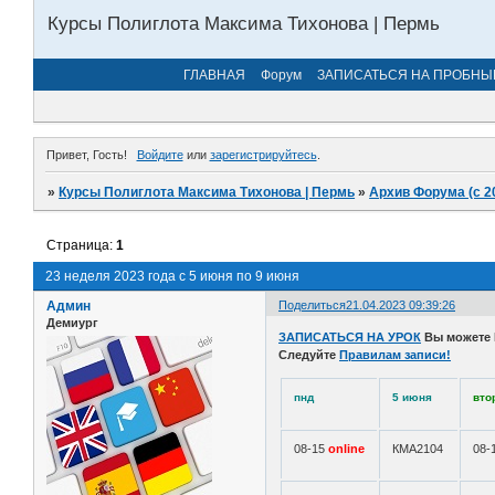
Курсы Полиглота Максима Тихонова | Пермь
ГЛАВНАЯ
Форум
ЗАПИСАТЬСЯ НА ПРОБНЫ
Привет, Гость!
Войдите
или
зарегистрируйтесь
.
»
Курсы Полиглота Максима Тихонова | Пермь
»
Архив Форума (с 2
Страница:
1
23 неделя 2023 года с 5 июня по 9 июня
Админ
Поделиться
21.04.2023 09:39:26
Демиург
ЗАПИСАТЬСЯ НА УРОК
Вы можете
Следуйте
Правилам записи!
пнд
5 июня
вто
08-15
online
КМА2104
08-