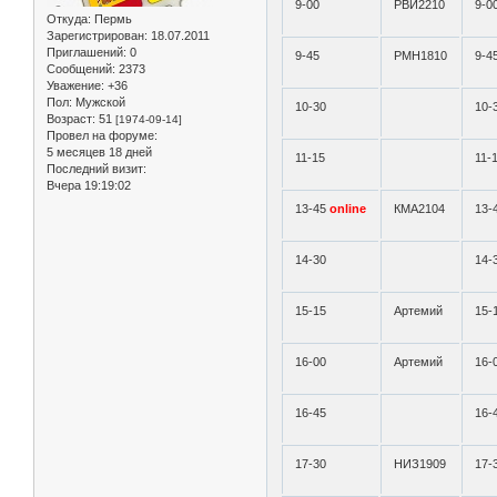
9-00
РВИ2210
9-0
Откуда:
Пермь
Зарегистрирован
: 18.07.2011
Приглашений:
0
9-45
РМН1810
9-4
Сообщений:
2373
Уважение:
+36
Пол:
Мужской
10-30
10-
Возраст:
51
[1974-09-14]
Провел на форуме:
5 месяцев 18 дней
11-15
11-
Последний визит:
Вчера 19:19:02
13-45
online
КМА2104
13-
14-30
14-
15-15
Артемий
15-
16-00
Артемий
16-
16-45
16-
17-30
НИЗ1909
17-