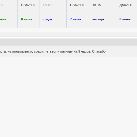
15
СВА2306
18-15
СВА2306
18-15
ДАА2111
рник
6 июня
среда
7 июня
четверг
8 июня
та, на понедельник, среду, четверг и пятницу на 9 часов. Спасибо.