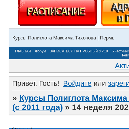
Курсы Полиглота Максима Тихонова | Пермь
ГЛАВНАЯ
Форум
ЗАПИСАТЬСЯ НА ПРОБНЫЙ УРОК
Участник
Рег
Акт
Привет, Гость!
Войдите
или
зарег
»
Курсы Полиглота Максима 
(с 2011 года)
»
14 неделя 202
Страница:
1