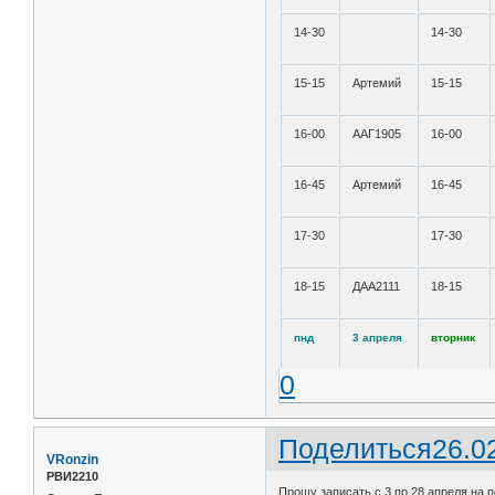
14-30
14-30
15-15
Артемий
15-15
16-00
ААГ1905
16-00
16-45
Артемий
16-45
17-30
17-30
18-15
ДАА2111
18-15
пнд
3 апреля
вторник
0
Поделиться
26.0
VRonzin
РВИ2210
Прошу записать с 3 по 28 апреля на п