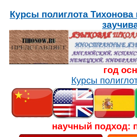
Курсы полиглота Тихонова
заучив
год ос
Курсы полигл
научный подход: 