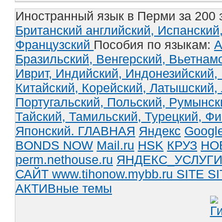
Иностранный язык в Перми за 200 
Британский английский,
Испанский
Французский
Пособия по языкам:
А
Бразильский,
Венгерский,
Вьетнам
Иврит,
Индийский,
Индонезийский,
Китайский,
Корейский,
Латышский,
Португальский,
Польский,
Румынск
Тайский,
Тамильский,
Турецкий,
Фи
Японский.
ГЛАВНАЯ
Яндекс
Googl
BONDS NOW
Mail.ru
HSK
КРУЗ
НО
perm.nethouse.ru
ЯНДЕКС_УСЛУГ
САЙТ www.tihonow.mybb.ru
SITE
SI
АКТИВные темы