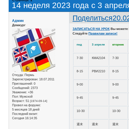
14 неделя 2023 года с 3 апрел
Поделиться
20.0
Админ
Демиург
ЗАПИСАТЬСЯ НА УРОК
Вы можете
Следуйте
Правилам записи!
пнд
3 апреля
вторник
7-30
КМА2104
7-30
8-15
РВИ2210
8-15
Откуда:
Пермь
Зарегистрирован
: 18.07.2011
Приглашений:
0
9-00
9-00
Сообщений:
2373
Уважение:
+36
Пол:
Мужской
9-45
9-45
Возраст:
51
[1974-09-14]
Провел на форуме:
5 месяцев 18 дней
10-30
10-30
Последний визит:
Сегодня 16:14:35
週末
週末
週末