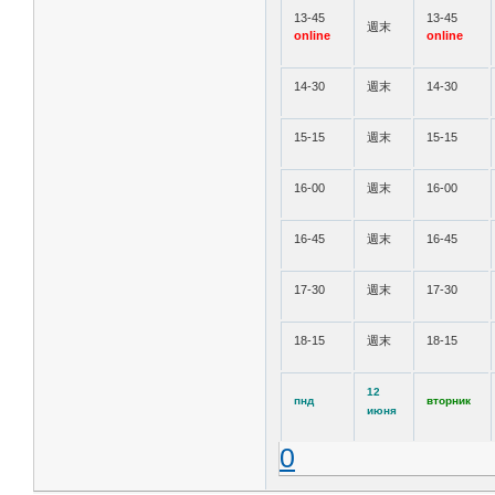
13-45
13-45
週末
online
online
14-30
週末
14-30
15-15
週末
15-15
16-00
週末
16-00
16-45
週末
16-45
17-30
週末
17-30
18-15
週末
18-15
12
пнд
вторник
июня
0