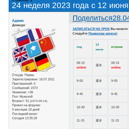
24 неделя 2023 года с 12 июня
Поделиться
28.0
Админ
Демиург
ЗАПИСАТЬСЯ НА УРОК
Вы можете
Следуйте
Правилам записи!
12
пнд
вторник
июня
08-15
08-15
週末
online
online
Откуда:
Пермь
Зарегистрирован
: 18.07.2011
9-00
週末
9-00
Приглашений:
0
Сообщений:
2373
Уважение:
+36
9-45
週末
9-45
Пол:
Мужской
Возраст:
51
[1974-09-14]
Провел на форуме:
10-30
週末
10-30
5 месяцев 18 дней
Последний визит:
Сегодня 13:35:26
11-15
週末
11-15