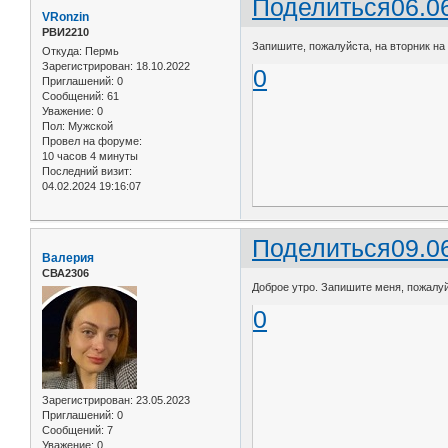
Поделиться
06.0
VRonzin
РВИ2210
Запишите, пожалуйста, на вторник на 
Откуда:
Пермь
Зарегистрирован
: 18.10.2022
0
Приглашений:
0
Сообщений:
61
Уважение:
0
Пол:
Мужской
Провел на форуме:
10 часов 4 минуты
Последний визит:
04.02.2024 19:16:07
Поделиться
09.0
Валерия
СВА2306
Доброе утро. Запишите меня, пожалуйс
0
Зарегистрирован
: 23.05.2023
Приглашений:
0
Сообщений:
7
Уважение:
0