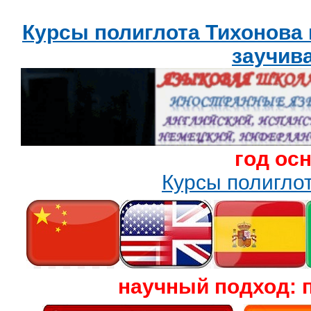
Курсы полиглота Тихонова
заучив
год ос
Курсы полигл
научный подход: 