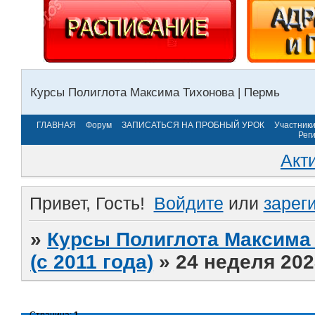
Курсы Полиглота Максима Тихонова | Пермь
ГЛАВНАЯ
Форум
ЗАПИСАТЬСЯ НА ПРОБНЫЙ УРОК
Участник
Рег
Акт
Привет, Гость!
Войдите
или
зарег
»
Курсы Полиглота Максима 
(с 2011 года)
»
24 неделя 202
Страница:
1