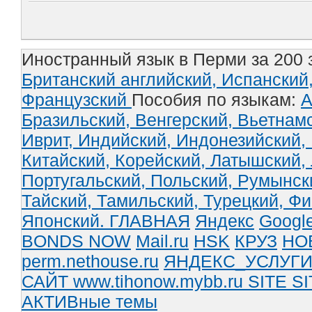
Иностранный язык в Перми за 200 
Британский английский,
Испанский
Французский
Пособия по языкам:
А
Бразильский,
Венгерский,
Вьетнам
Иврит,
Индийский,
Индонезийский,
Китайский,
Корейский,
Латышский,
Португальский,
Польский,
Румынск
Тайский,
Тамильский,
Турецкий,
Фи
Японский.
ГЛАВНАЯ
Яндекс
Googl
BONDS NOW
Mail.ru
HSK
КРУЗ
НО
perm.nethouse.ru
ЯНДЕКС_УСЛУГ
САЙТ www.tihonow.mybb.ru
SITE
SI
АКТИВные темы