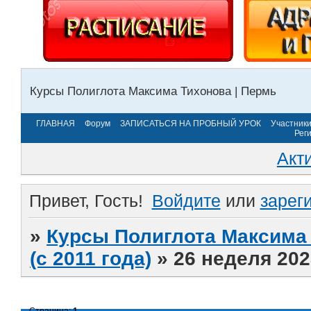
Курсы Полиглота Максима Тихонова | Пермь
ГЛАВНАЯ
Форум
ЗАПИСАТЬСЯ НА ПРОБНЫЙ УРОК
Участник
Рег
Акт
Привет, Гость!
Войдите
или
зарег
»
Курсы Полиглота Максима 
(с 2011 года)
»
26 неделя 202
Страница:
1