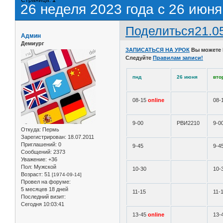
26 неделя 2023 года с 26 июня
Поделиться
21.0
Админ
Демиург
ЗАПИСАТЬСЯ НА УРОК
Вы можете
Следуйте
Правилам записи!
пнд
26 июня
вто
08-15
online
08-
9-00
РВИ2210
9-0
Откуда:
Пермь
Зарегистрирован
: 18.07.2011
Приглашений:
0
9-45
9-4
Сообщений:
2373
Уважение:
+36
Пол:
Мужской
10-30
10-
Возраст:
51
[1974-09-14]
Провел на форуме:
5 месяцев 18 дней
11-15
11-
Последний визит:
Сегодня 10:03:41
13-45
online
13-