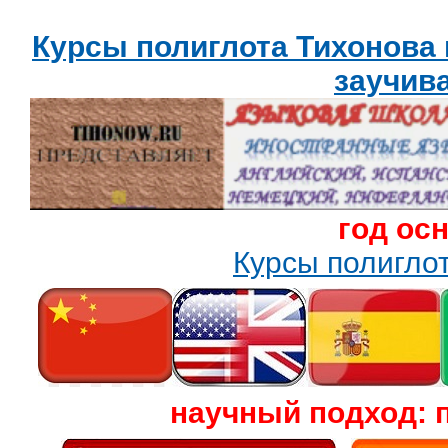
Курсы полиглота Тихонова
заучив
год ос
Курсы полигл
научный подход: 