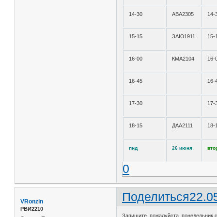
14-30
АВА2305
14-
15-15
ЗАЮ1911
15-
16-00
КМА2104
16-
16-45
16-
17-30
17-
18-15
ДАА2111
18-
пнд
26 июня
вто
0
Поделиться
22.0
VRonzin
РВИ2210
Запишите, пожалуйста, понедельник с