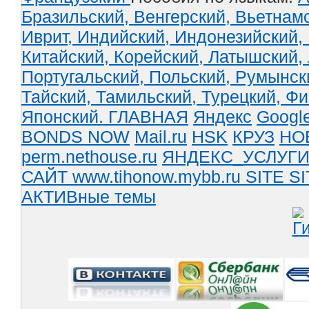
Бразильский,
Венгерский,
Вьетнам
Иврит,
Индийский,
Индонезийский,
Китайский,
Корейский,
Латышский,
Португальский,
Польский,
Румынск
Тайский,
Тамильский,
Турецкий,
Фи
Японский.
ГЛАВНАЯ
Яндекс
Googl
BONDS NOW
Mail.ru
HSK
КРУЗ
НО
perm.nethouse.ru
ЯНДЕКС_УСЛУГ
САЙТ www.tihonow.mybb.ru
SITE
SI
АКТИВные темы