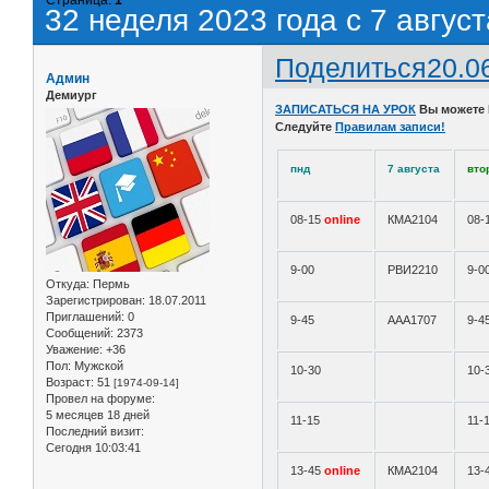
32 неделя 2023 года с 7 август
Поделиться
20.0
Админ
Демиург
ЗАПИСАТЬСЯ НА УРОК
Вы можете
Следуйте
Правилам записи!
пнд
7 августа
вто
08-15
online
КМА2104
08-
9-00
РВИ2210
9-0
Откуда:
Пермь
Зарегистрирован
: 18.07.2011
Приглашений:
0
9-45
ААА1707
9-4
Сообщений:
2373
Уважение:
+36
Пол:
Мужской
10-30
10-
Возраст:
51
[1974-09-14]
Провел на форуме:
5 месяцев 18 дней
11-15
11-
Последний визит:
Сегодня 10:03:41
13-45
online
КМА2104
13-