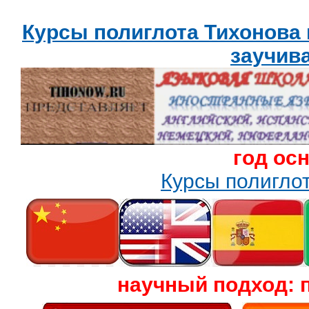
Курсы полиглота Тихонова
заучив
год ос
Курсы полигл
научный подход: 