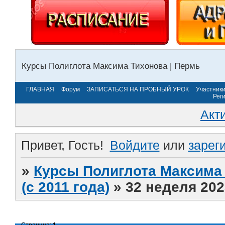
Курсы Полиглота Максима Тихонова | Пермь
ГЛАВНАЯ
Форум
ЗАПИСАТЬСЯ НА ПРОБНЫЙ УРОК
Участник
Рег
Акт
Привет, Гость!
Войдите
или
зарег
»
Курсы Полиглота Максима 
(с 2011 года)
»
32 неделя 202
Страница:
1