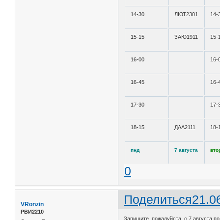
14-30
ЛЮТ2301
14-
15-15
ЗАЮ1911
15-
16-00
16-
16-45
16-
17-30
17-
18-15
ДАА2111
18-
пнд
7 августа
вто
0
Поделиться
21.0
VRonzin
РВИ2210
Запишите, пожалуйста, с 7 августа по