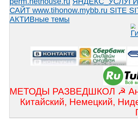
perm.nethouse.ru
ЯНДЕКС_УСЛУГ
САЙТ www.tihonow.mybb.ru
SITE
SI
АКТИВные темы
МЕТОДЫ РАЗВЕДШКОЛ ☭ Англ
Китайский, Немецкий, Нид