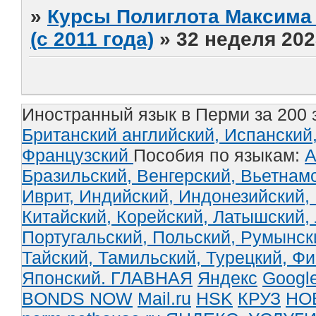
»
Курсы Полиглота Максима 
(с 2011 года)
»
32 неделя 202
Иностранный язык в Перми за 200 
Британский английский,
Испанский
Французский
Пособия по языкам:
А
Бразильский,
Венгерский,
Вьетнам
Иврит,
Индийский,
Индонезийский,
Китайский,
Корейский,
Латышский,
Португальский,
Польский,
Румынск
Тайский,
Тамильский,
Турецкий,
Фи
Японский.
ГЛАВНАЯ
Яндекс
Googl
BONDS NOW
Mail.ru
HSK
КРУЗ
НО