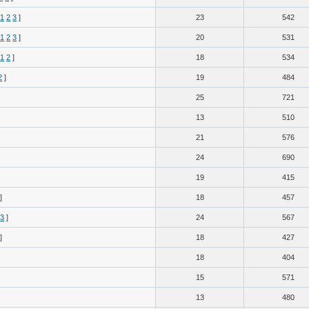
1
2
3
]
23
542
1
2
3
]
20
531
1
2
]
18
534
2
]
19
484
25
721
13
510
21
576
24
690
19
415
]
18
457
3
]
24
567
]
18
427
18
404
15
571
13
480