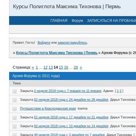
Курсы Полиглота Максима Тихонова | Пермь
ГЛАВНАЯ
Форум
ЗАПИСАТЬСЯ НА ПРОБНЫ
Привет, Гость!
Войдите
или
зарегистрируйтесь
.
»
Курсы Полиглота Максима Тихонова | Пермь
»
Архив Форума (с 2
Страница:
«
1
…
12
13
14
15
16
…
28
»
Архив Форума (с 2011 года)
Тема
Закрыта
2 неделя 2019 года с 7 января по 11 января
Админ
[
1
2
]
Закрыта
52 неделя 2018 года с 24 декабря по 28 декабря
Дарья Тихонова
Путешествие в Краснодарские края
ioanna
Закрыта
51 неделя 2018 года с 17 декабря по 21 декабря
Дарья Тихонова
Закрыта
50 неделя 2018 года с 10 декабря по 14 декабря
Дарья Тихонова
Закрыта
49 неделя 2018 года с 3 декабря по 7 декабря
Дарья Тихонова
[