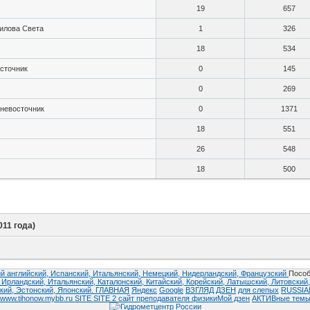
19
657
илова Света
1
326
18
534
сточник
0
145
0
269
невосточник
0
1371
18
551
26
548
18
500
011 года)
й английский,
Испанский,
Итальянский,
Немецкий,
Нидерландский,
Французский
Пособ
,
Ирландский,
Итальянский,
Каталонский,
Китайский,
Корейский,
Латышский,
Литовский
кий,
Эстонский,
Японский.
ГЛАВНАЯ
Яндекс
Google
ВЗГЛЯД
ДЗЕН
для слепых
RUSSI
www.tihonow.mybb.ru
SITE
SITE 2
сайт преподавателя физики
Мой дзен
АКТИВные тем