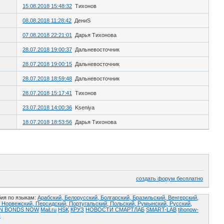
15.08.2018 15:48:32
Тихонов
08.08.2018 11:28:42
ДениS
07.08.2018 22:21:01
Дарья Тихонова
28.07.2018 19:00:37
Дальневосточник
28.07.2018 19:00:15
Дальневосточник
28.07.2018 18:59:48
Дальневосточник
28.07.2018 15:17:41
Тихонов
23.07.2018 14:00:36
Kseniya
18.07.2018 18:53:56
Дарья Тихонова
создать форум бесплатно
ия по языкам:
Арабский,
Белорусский,
Болгарский,
Бразильский,
Венгерский,
,
Норвежский,
Персидский,
Португальский,
Польский,
Румынский,
Русский,
AN BONDS NOW
Mail.ru
HSK
КРУЗ
НОВОСТИ СМАРТЛАБ
SMART-LAB
tihonow-
ы