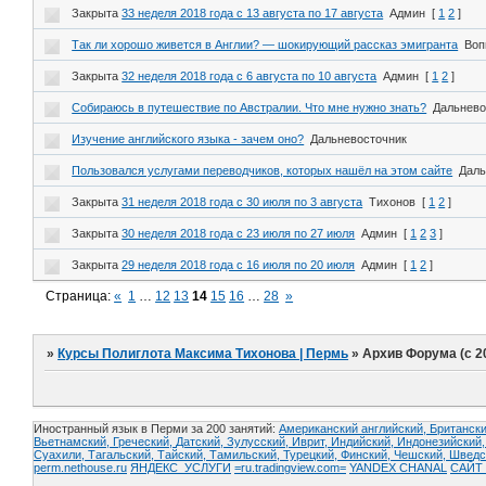
Закрыта
33 неделя 2018 года с 13 августа по 17 августа
Админ
[
1
2
]
Так ли хорошо живется в Англии? — шокирующий рассказ эмигранта
Воп
Закрыта
32 неделя 2018 года с 6 августа по 10 августа
Админ
[
1
2
]
Собираюсь в путешествие по Австралии. Что мне нужно знать?
Дальнево
Изучение английского языка - зачем оно?
Дальневосточник
Пользовался услугами переводчиков, которых нашёл на этом сайте
Даль
Закрыта
31 неделя 2018 года с 30 июля по 3 августа
Тихонов
[
1
2
]
Закрыта
30 неделя 2018 года с 23 июля по 27 июля
Админ
[
1
2
3
]
Закрыта
29 неделя 2018 года с 16 июля по 20 июля
Админ
[
1
2
]
Страница:
«
1
…
12
13
14
15
16
…
28
»
»
Курсы Полиглота Максима Тихонова | Пермь
»
Архив Форума (с 2
Иностранный язык в Перми за 200 занятий:
Американский английский, Британски
Вьетнамский,
Греческий,
Датский,
Зулусский,
Иврит,
Индийский,
Индонезийский
Суахили,
Тагальский,
Тайский,
Тамильский,
Турецкий,
Финский,
Чешский,
Шведс
perm.nethouse.ru
ЯНДЕКС_УСЛУГИ
=ru.tradingview.com=
YANDEX CHANAL
САЙТ 