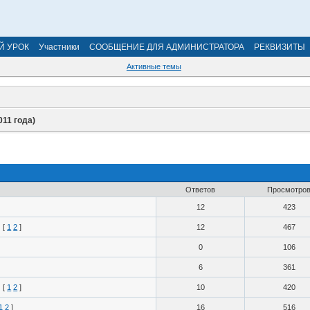
Й УРОК
Участники
СООБЩЕНИЕ ДЛЯ АДМИНИСТРАТОРА
РЕКВИЗИТЫ
Активные темы
011 года)
Ответов
Просмотро
12
423
[
1
2
]
12
467
0
106
6
361
[
1
2
]
10
420
1
2
]
16
516