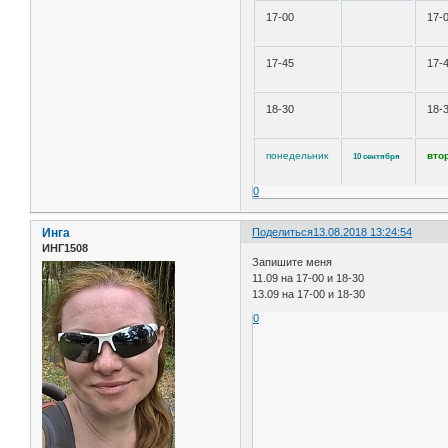
17-00
17-
17-45
17-
18-30
18-
понедельник
вто
10 сентября
0
Инга
Поделиться
13.08.2018 13:24:54
ИНГ1508
Запишите меня
11.09 на 17-00 и 18-30
13.09 на 17-00 и 18-30
0