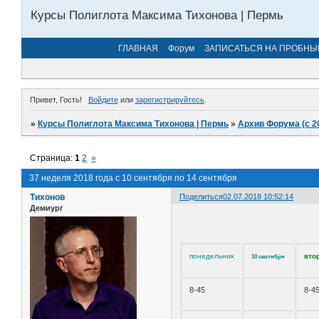
Курсы Полиглота Максима Тихонова | Пермь
ГЛАВНАЯ
Форум
ЗАПИСАТЬСЯ НА ПРОБНЫ
Привет, Гость!
Войдите
или
зарегистрируйтесь
.
»
Курсы Полиглота Максима Тихонова | Пермь
»
Архив Форума (с 2
Страница:
1
2
»
37 неделя 2018 года с 10 сентября по 14 сентября
Тихонов
Поделиться
02.07.2018 10:52:14
Демиург
понедельник
вто
10 сентября
8-45
8-4