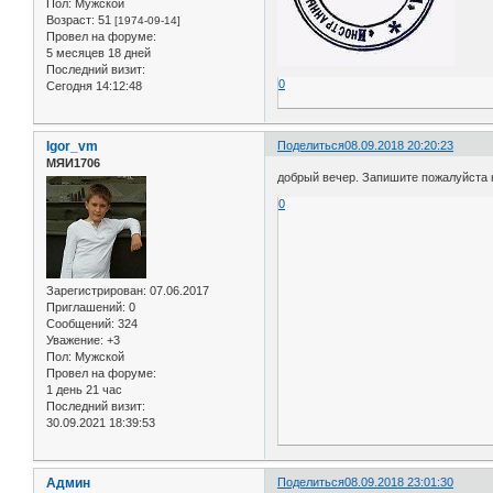
Пол:
Мужской
Возраст:
51
[1974-09-14]
Провел на форуме:
5 месяцев 18 дней
Последний визит:
0
Сегодня 14:12:48
Igor_vm
Поделиться
08.09.2018 20:20:23
МЯИ1706
добрый вечер. Запишите пожалуйста 
0
Зарегистрирован
: 07.06.2017
Приглашений:
0
Сообщений:
324
Уважение:
+3
Пол:
Мужской
Провел на форуме:
1 день 21 час
Последний визит:
30.09.2021 18:39:53
Админ
Поделиться
08.09.2018 23:01:30