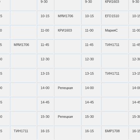
0
9-30
9-30
КРИ1603
9-30
15
10-15
МЯИ1706
10-15
ЕГО1510
10-1
00
11-00
КРИ1603
11-00
МарияС
11-0
45
МЯИ1706
11-45
11-45
ТИН1711
11-4
30
12-30
12-30
12-3
15
13-15
13-15
ТИН1711
13-1
00
14-00
Репецкая
14-00
14-0
45
14-45
14-45
14-4
30
15-30
Репецкая
15-30
15-3
15
ТИН1711
16-15
16-15
БМР1708
16-1