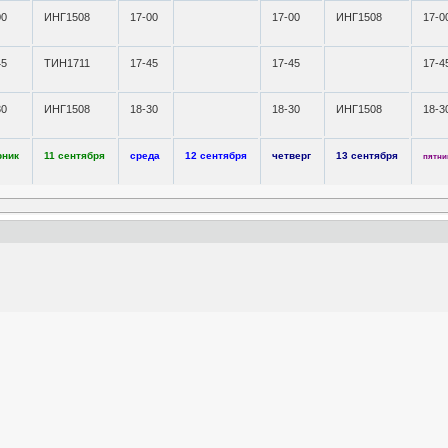
00
ИНГ1508
17-00
17-00
ИНГ1508
17-0
45
ТИН1711
17-45
17-45
17-4
30
ИНГ1508
18-30
18-30
ИНГ1508
18-3
рник
11 сентября
среда
12 сентября
четверг
13 сентября
пятни