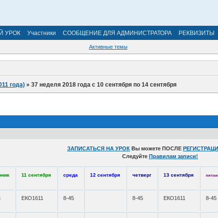
Й УРОК
Участники
СООБЩЕНИЕ ДЛЯ АДМИНИСТРАТОРА
РЕКВИЗИТЫ
Активные темы
011 года)
»
37 неделя 2018 года с 10 сентября по 14 сентября
ЗАПИСАТЬСЯ НА УРОК
Вы можете ПОСЛЕ
РЕГИСТРАЦИ
Следуйте
Правилам записи!
рник
11 сентября
среда
12 сентября
четверг
13 сентября
пятни
5
ЕКО1611
8-45
8-45
ЕКО1611
8-45