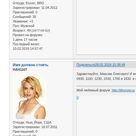
Откуда:
Essen, BRD
Зарегистрирован
: 11.04.2012
Приглашений:
0
Сообщений:
35
Уважение:
+3
Пол:
Мужской
Возраст:
49
[1977-06-02]
Провел на форуме:
1 день 17 часов
Последний визит:
10.02.2019 14:57:47
Имя должно стоять
Поделиться
28.02.2018 15:38:49
НАН1107
Здравствуйте, Максим Олегович! И ме
0930, 1100, 1230, 1530, 1700 и 1830 в
Мой любимый форум:
http://tihonow.ru
0
Откуда:
Нью_Йорк, США
Зарегистрирован
: 18.07.2011
Приглашений:
0
Сообщений:
90