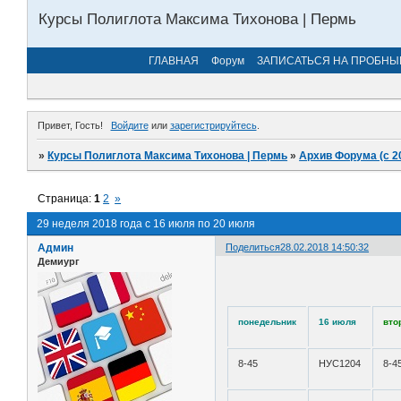
Курсы Полиглота Максима Тихонова | Пермь
ГЛАВНАЯ
Форум
ЗАПИСАТЬСЯ НА ПРОБНЫ
Привет, Гость!
Войдите
или
зарегистрируйтесь
.
»
Курсы Полиглота Максима Тихонова | Пермь
»
Архив Форума (с 2
Страница:
1
2
»
29 неделя 2018 года с 16 июля по 20 июля
Админ
Поделиться
28.02.2018 14:50:32
Демиург
понедельник
16 июля
вто
8-45
НУС1204
8-4