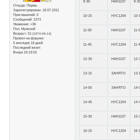
9-30
НАН1107
9-3
Откуда:
Пермь
Зарегистрирован
: 18.07.2011
Приглашений:
0
10-15
НУС1204
10-
Сообщений:
2373
Уважение:
+36
Пол:
Мужской
11-00
НАН1107
11-
Возраст:
51
[1974-09-14]
Провел на форуме:
5 месяцев 18 дней
11-45
НУС1204
11-
Последний визит:
Вчера 19:19:02
12-30
НАН1107
12-
13-15
ЗАНЯТО
13-
14-00
ЗАНЯТО
14-
14-45
НУС1204
14-
15-30
НАН1107
15-
16-15
НУС1204
16-