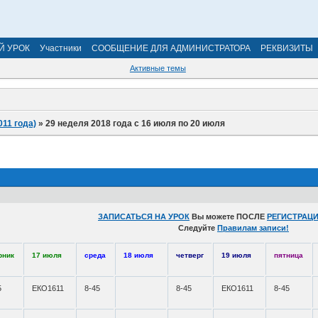
Й УРОК
Участники
СООБЩЕНИЕ ДЛЯ АДМИНИСТРАТОРА
РЕКВИЗИТЫ
Активные темы
011 года)
»
29 неделя 2018 года с 16 июля по 20 июля
ЗАПИСАТЬСЯ НА УРОК
Вы можете ПОСЛЕ
РЕГИСТРАЦИ
Следуйте
Правилам записи!
рник
17 июля
среда
18 июля
четверг
19 июля
пятница
5
ЕКО1611
8-45
8-45
ЕКО1611
8-45