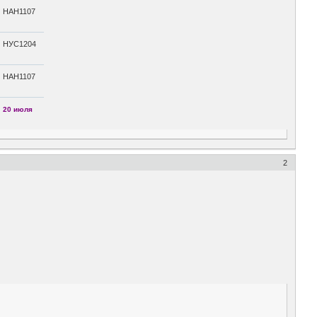
НАН1107
НУС1204
НАН1107
20 июля
2