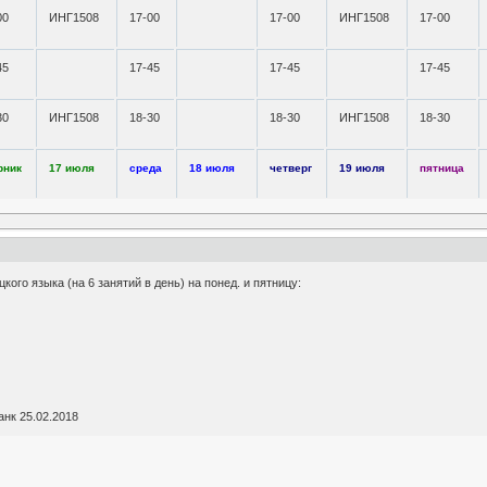
00
ИНГ1508
17-00
17-00
ИНГ1508
17-00
45
17-45
17-45
17-45
30
ИНГ1508
18-30
18-30
ИНГ1508
18-30
рник
17 июля
среда
18 июля
четверг
19 июля
пятница
ого языка (на 6 занятий в день) на понед. и пятницу:
анк 25.02.2018