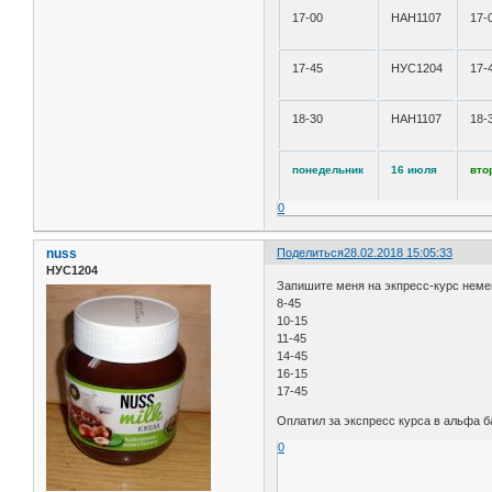
17-00
НАН1107
17-
17-45
НУС1204
17-
18-30
НАН1107
18-
понедельник
16 июля
вто
0
nuss
Поделиться
28.02.2018 15:05:33
НУС1204
Запишите меня на экпресс-курс немецк
8-45
10-15
11-45
14-45
16-15
17-45
Оплатил за экспресс курса в альфа б
0