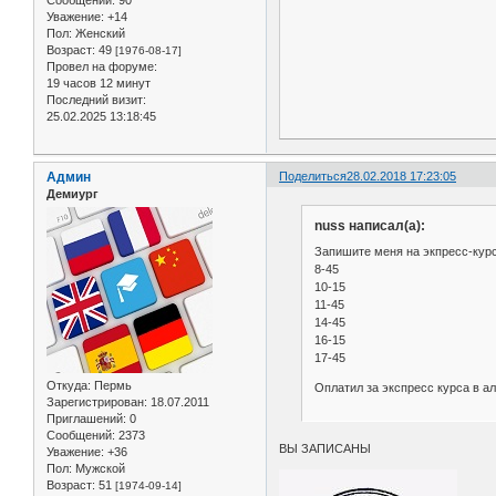
Уважение:
+14
Пол:
Женский
Возраст:
49
[1976-08-17]
Провел на форуме:
19 часов 12 минут
Последний визит:
25.02.2025 13:18:45
Админ
Поделиться
28.02.2018 17:23:05
Демиург
nuss написал(а):
Запишите меня на экпресс-курс 
8-45
10-15
11-45
14-45
16-15
17-45
Откуда:
Пермь
Оплатил за экспресс курса в ал
Зарегистрирован
: 18.07.2011
Приглашений:
0
Сообщений:
2373
ВЫ ЗАПИСАНЫ
Уважение:
+36
Пол:
Мужской
Возраст:
51
[1974-09-14]