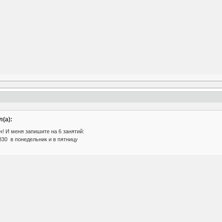
(а):
! И меня запишите на 6 занятий:
1830 в понедельник и в пятницу