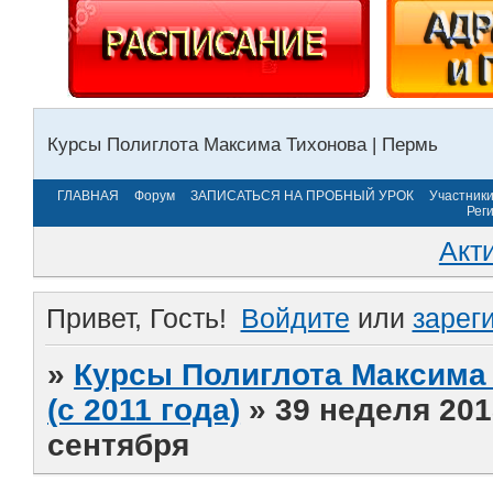
Курсы Полиглота Максима Тихонова | Пермь
ГЛАВНАЯ
Форум
ЗАПИСАТЬСЯ НА ПРОБНЫЙ УРОК
Участник
Рег
Акт
Привет, Гость!
Войдите
или
зарег
»
Курсы Полиглота Максима 
(с 2011 года)
»
39 неделя 201
сентября