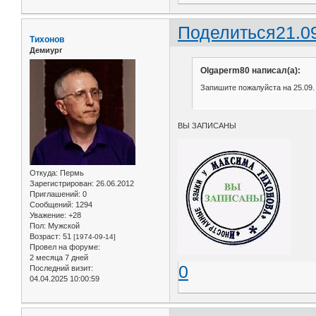
Поделиться
21.0
Тихонов
Демиург
Olgaperm80 написал(а):
Запишите пожалуйста на 25.09. н
ВЫ ЗАПИСАНЫ
Откуда:
Пермь
Зарегистрирован
: 26.06.2012
Приглашений:
0
Сообщений:
1294
Уважение:
+28
Пол:
Мужской
Возраст:
51
[1974-09-14]
Провел на форуме:
2 месяца 7 дней
0
Последний визит:
04.04.2025 10:00:59