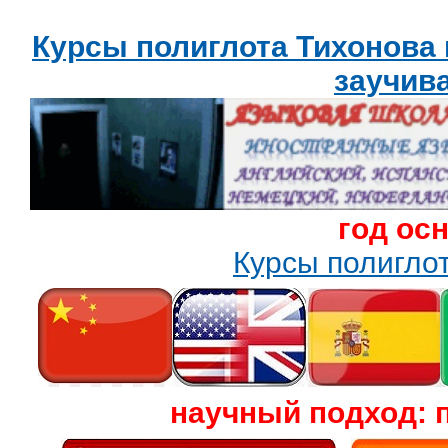
Курсы полиглота Тихонова
заучив
год ос
Курсы полигл
научный подход: 