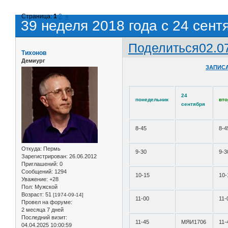
Страница:
1
2
»
39 неделя 2018 года с 24 сент
Поделиться
02.0
Тихонов
Демиург
ЗАПИСА
24
понедельник
вто
сентября
8-45
8-4
Откуда:
Пермь
9-30
9-3
Зарегистрирован
: 26.06.2012
Приглашений:
0
Сообщений:
1294
10-15
10-
Уважение:
+28
Пол:
Мужской
Возраст:
51
[1974-09-14]
11-00
11-
Провел на форуме:
2 месяца 7 дней
Последний визит:
11-45
МЯИ1706
11-
04.04.2025 10:00:59