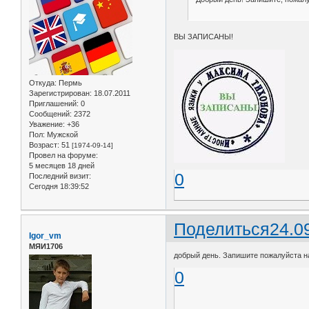
ВЫ ЗАПИСАНЫ!
Откуда:
Пермь
Зарегистрирован
: 18.07.2011
Приглашений:
0
Сообщений:
2372
Уважение:
+36
Пол:
Мужской
Возраст:
51
[1974-09-14]
Провел на форуме:
5 месяцев 18 дней
0
Последний визит:
Сегодня 18:39:52
Поделиться
24.0
Igor_vm
МЯИ1706
добрый день. Запишите пожалуйста на
0