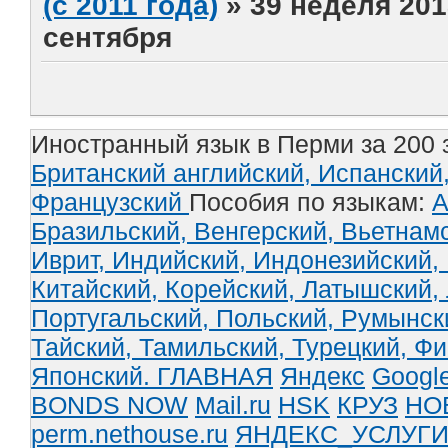
(с 2011 года)
»
39 неделя 201
сентября
Иностранный язык в Перми за 200 
Британский английский,
Испанский
Французский
Пособия по языкам:
А
Бразильский,
Венгерский,
Вьетнам
Иврит,
Индийский,
Индонезийский,
Китайский,
Корейский,
Латышский,
Португальский,
Польский,
Румынск
Тайский,
Тамильский,
Турецкий,
Фи
Японский.
ГЛАВНАЯ
Яндекс
Googl
BONDS NOW
Mail.ru
HSK
КРУЗ
НО
perm.nethouse.ru
ЯНДЕКС_УСЛУГ