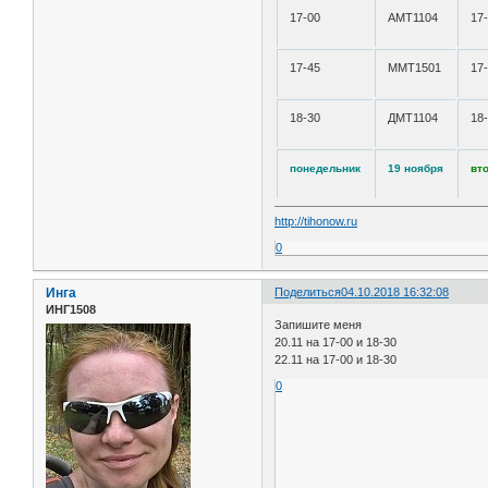
17-00
АМТ1104
17
17-45
ММТ1501
17
18-30
ДМТ1104
18
понедельник
19 ноября
вт
http://tihonow.ru
0
Инга
Поделиться
04.10.2018 16:32:08
ИНГ1508
Запишите меня
20.11 на 17-00 и 18-30
22.11 на 17-00 и 18-30
0