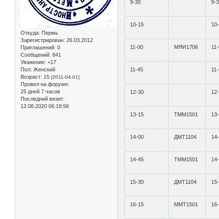
9-30
9-
10-15
10
Откуда:
Пермь
Зарегистрирован
: 26.03.2012
11-00
МЯИ1706
11
Приглашений:
0
Сообщений:
841
Уважение:
+17
Пол:
Женский
11-45
11
Возраст:
15
[2011-04-01]
Провел на форуме:
25 дней 7 часов
12-30
12
Последний визит:
12.08.2020 06:19:56
13-15
ТММ1501
13
14-00
ДМТ1104
14
14-45
ТММ1501
14
15-30
ДМТ1104
15
16-15
ММТ1501
16