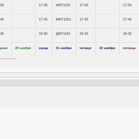
-00
17-00
АМТ1104
17-00
17-00
-45
17-45
ММТ1501
17-45
17-45
-30
18-30
ДМТ1104
18-30
18-30
орник
20 ноября
среда
21 ноября
четверг
22 ноября
пятница