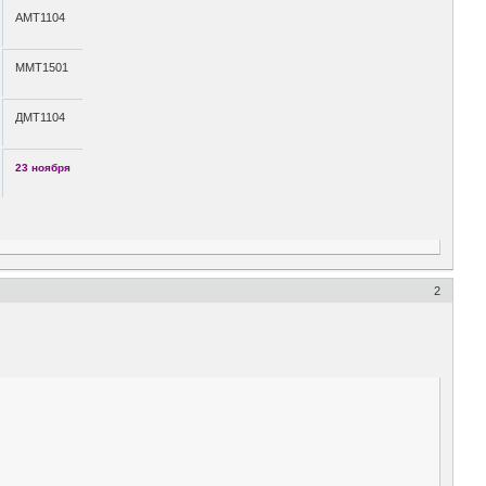
АМТ1104
ММТ1501
ДМТ1104
23 ноября
2