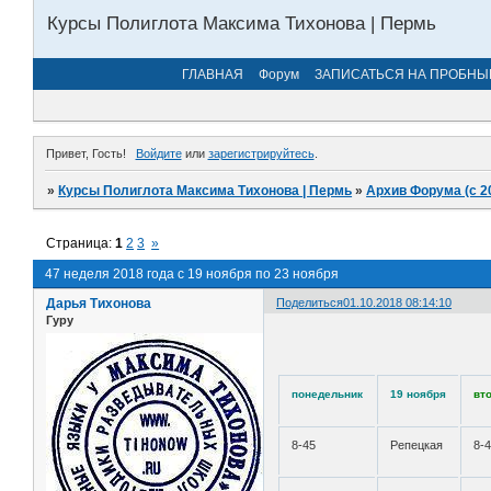
Курсы Полиглота Максима Тихонова | Пермь
ГЛАВНАЯ
Форум
ЗАПИСАТЬСЯ НА ПРОБНЫ
Привет, Гость!
Войдите
или
зарегистрируйтесь
.
»
Курсы Полиглота Максима Тихонова | Пермь
»
Архив Форума (с 2
Страница:
1
2
3
»
47 неделя 2018 года с 19 ноября по 23 ноября
Дарья Тихонова
Поделиться
01.10.2018 08:14:10
Гуру
понедельник
19 ноября
вт
8-45
Репецкая
8-