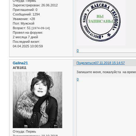
Откуда:
Пермь
Зарегистрирован
: 26.06.2012
Приглашений:
0
Сообщений:
1294
Уважение:
+28
Пол:
Мужской
Возраст:
51
[1974-09-14]
Провел на форуме:
2 месяца 7 дней
Последний визит:
04.04.2025 10:00:59
0
Galina21
Поделиться
07.11.2018 15:14:57
АГВ1811
Запишите меня, пожалуйста на время 8
0
Откуда:
Пермь
Зарегистрирован
: 19.10.2018