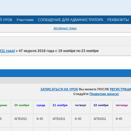
Й УРОК
Участники
СООБЩЕНИЕ ДЛЯ АДМИНИСТРАТОРА
РЕКВИЗИТЫ
Активные темы
011 года)
»
47 неделя 2018 года с 19 ноября по 23 ноября
ЗАПИСАТЬСЯ НА УРОК
Вы можете ПОСЛЕ
РЕГИСТРАЦИ
Следуйте
Правилам записи!
орник
20 ноября
среда
21 ноября
четверг
22 ноября
пятница
45
АГВ1811
8-45
АГВ1811
8-45
АГВ1811
8-45