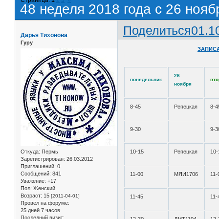
48 неделя 2018 года с 26 нояб
Поделиться
01.1
Дарья Тихонова
Гуру
ЗАПИСА
26
понедельник
вто
ноября
8-45
Репецкая
8-4
9-30
9-3
Откуда:
Пермь
10-15
Репецкая
10-
Зарегистрирован
: 26.03.2012
Приглашений:
0
Сообщений:
841
11-00
МЯИ1706
11-
Уважение:
+17
Пол:
Женский
Возраст:
15
[2011-04-01]
11-45
11-
Провел на форуме:
25 дней 7 часов
Последний визит: