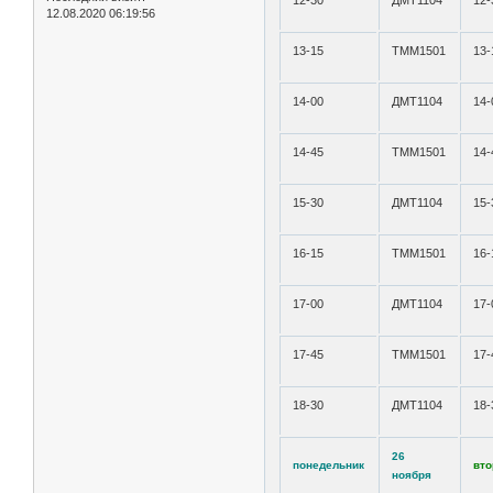
12-30
ДМТ1104
12-
12.08.2020 06:19:56
13-15
ТММ1501
13-
14-00
ДМТ1104
14-
14-45
ТММ1501
14-
15-30
ДМТ1104
15-
16-15
ТММ1501
16-
17-00
ДМТ1104
17-
17-45
ТММ1501
17-
18-30
ДМТ1104
18-
26
понедельник
вто
ноября