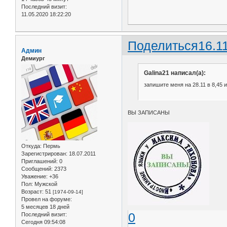
Последний визит:
11.05.2020 18:22:20
Поделиться
16.1
Админ
Демиург
Galina21 написал(а):
запишите меня на 28.11 в 8,45 и
ВЫ ЗАПИСАНЫ
Откуда:
Пермь
Зарегистрирован
: 18.07.2011
Приглашений:
0
Сообщений:
2373
Уважение:
+36
Пол:
Мужской
Возраст:
51
[1974-09-14]
Провел на форуме:
5 месяцев 18 дней
0
Последний визит:
Сегодня 09:54:08