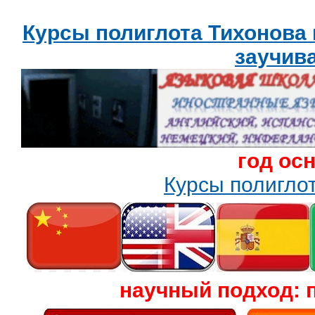
Курсы полиглота Тихонова
заучив
год ос
Курсы полигл
научный подход: 