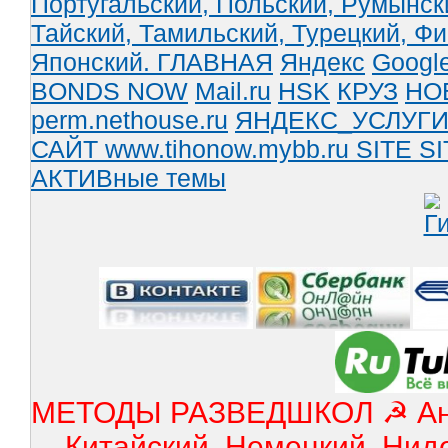
Португальский,
Польский,
Румынск
Тайский,
Тамильский,
Турецкий,
Фи
Японский.
ГЛАВНАЯ
Яндекс
Googl
BONDS NOW
Mail.ru
HSK
КРУЗ
НО
perm.nethouse.ru
ЯНДЕКС_УСЛУГ
САЙТ www.tihonow.mybb.ru
SITE
SI
АКТИВные темы
МЕТОДЫ РАЗВЕДШКОЛ ☭ Англ
Китайский, Немецкий, Нид