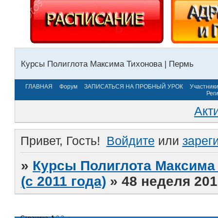
Курсы Полиглота Максима Тихонова | Пермь
ГЛАВНАЯ
Форум
ЗАПИСАТЬСЯ НА ПРОБНЫЙ УРОК
Участник
Рег
Акт
Привет, Гость!
Войдите
или
зарег
»
Курсы Полиглота Максима 
(с 2011 года)
»
48 неделя 201
Страница:
1
2
3
»