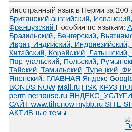
Иностранный язык в Перми за 200 
Британский английский,
Испанский
Французский
Пособия по языкам:
А
Бразильский,
Венгерский,
Вьетнам
Иврит,
Индийский,
Индонезийский,
Китайский,
Корейский,
Латышский,
Португальский,
Польский,
Румынск
Тайский,
Тамильский,
Турецкий,
Фи
Японский.
ГЛАВНАЯ
Яндекс
Googl
BONDS NOW
Mail.ru
HSK
КРУЗ
НО
perm.nethouse.ru
ЯНДЕКС_УСЛУГ
САЙТ www.tihonow.mybb.ru
SITE
SI
АКТИВные темы