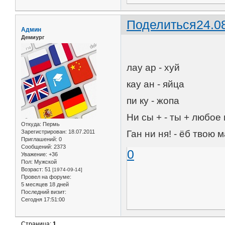
Поделиться
24.0
Админ
Демиург
лау ар - хуй
кау ан - яйца
пи ку - жопа
Ни сы + - ты + любо
Откуда:
Пермь
Ган ни ня! - ёб твою м
Зарегистрирован
: 18.07.2011
Приглашений:
0
Сообщений:
2373
0
Уважение:
+36
Пол:
Мужской
Возраст:
51
[1974-09-14]
Провел на форуме:
5 месяцев 18 дней
Последний визит:
Сегодня 17:51:00
Страница:
1