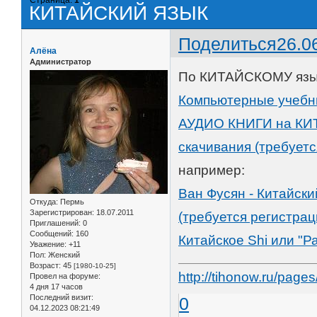
КИТАЙСКИЙ ЯЗЫК
Поделиться
26.0
Алёна
Администратор
По КИТАЙСКОМУ язы
Компьютерные учебны
АУДИО КНИГИ на КИТ
скачивания (требуетс
например:
Ван Фусян - Китайски
Откуда:
Пермь
Зарегистрирован
: 18.07.2011
(требуется регистрац
Приглашений:
0
Сообщений:
160
Китайское Shi или "Р
Уважение:
+11
Пол:
Женский
Возраст:
45
[1980-10-25]
http://tihonow.ru/pag
Провел на форуме:
4 дня 17 часов
Последний визит:
0
04.12.2023 08:21:49