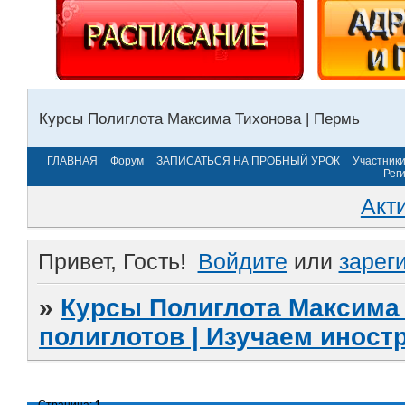
Курсы Полиглота Максима Тихонова | Пермь
ГЛАВНАЯ
Форум
ЗАПИСАТЬСЯ НА ПРОБНЫЙ УРОК
Участник
Рег
Акт
Привет, Гость!
Войдите
или
зарег
»
Курсы Полиглота Максима 
полиглотов | Изучаем инос
Страница:
1