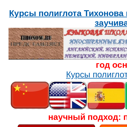
Курсы полиглота Тихонова
заучив
год ос
Курсы полигл
научный подход: 