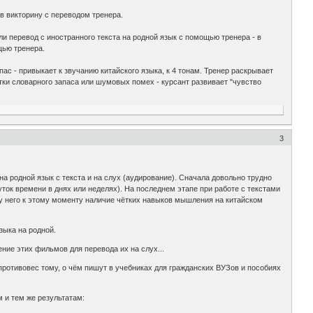
 в викторину с переводом тренера.
ли перевод с иностранного текста на родной язык с помощью тренера - в
щью тренера.
ас - привыкает к звучанию китайского языка, к 4 тонам. Тренер раскрывает
тки словарного запаса или шумовых помех - курсант развивает "чувство
3
а родной язык с текста и на слух (аудирование). Сначала довольно трудно
уток времени в днях или неделях). На последнем этапе при работе с текстами
т у него к этому моменту наличие чётких навыков мышления на китайском
зыка на родной.
ие этих фильмов для перевода их на слух...
противовес тому, о чём пишут в учебниках для гражданских ВУЗов и пособиях
м и тем же результатам: