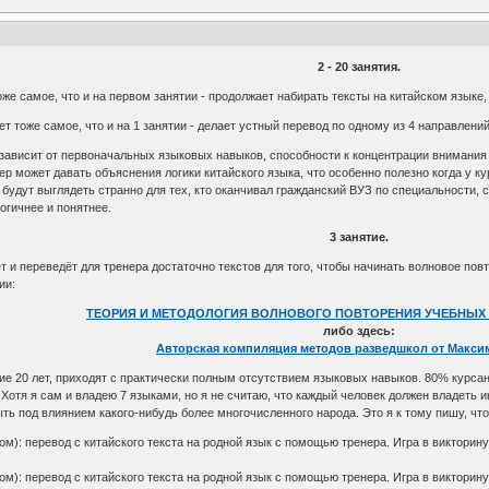
2 - 20 занятия.
же самое, что и на первом занятии - продолжает набирать тексты на китайском языке,
ет тоже самое, что и на 1 занятии - делает устный перевод по одному из 4 направлени
ависит от первоначальных языковых навыков, способности к концентрации внимания и
нер может давать объяснения логики китайского языка, что особенно полезно когда у к
 будут выглядеть странно для тех, кто оканчивал гражданский ВУЗ по специальности, 
логичнее и понятнее.
3 занятие.
 и переведёт для тренера достаточно текстов для того, чтобы начинать волновое повт
ии:
ТЕОРИЯ И МЕТОДОЛОГИЯ ВОЛНОВОГО ПОВТОРЕНИЯ УЧЕБНЫХ 
либо здесь:
Авторская компиляция методов разведшкол от Макси
е 20 лет, приходят с практически полным отсутствием языковых навыков. 80% курса
 Хотя я сам и владею 7 языками, но я не считаю, что каждый человек должен владеть
ть под влиянием какого-нибудь более многочисленного народа. Это я к тому пишу, что 
ром): перевод с китайского текста на родной язык с помощью тренера. Игра в викторин
ром): перевод с китайского текста на родной язык с помощью тренера. Игра в викторин