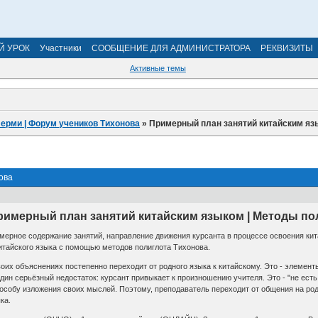
Й УРОК
Участники
СООБЩЕНИЕ ДЛЯ АДМИНИСТРАТОРА
РЕКВИЗИТЫ
Активные темы
Перми | Форум учеников Тихонова
»
Примерный план занятий китайским яз
ова
римерный план занятий китайским языком | Методы пол
мерное содержание занятий, направление движения курсанта в процессе освоения кит
итайского языка с помощью методов полиглота Тихонова.
их объяснениях постепенно переходит от родного языка к китайскому. Это - элементы
дин серьёзный недостаток: курсант привыкает к произношению учителя. Это - "не ест
особу изложения своих мыслей. Поэтому, преподаватель переходит от общения на род
ка.