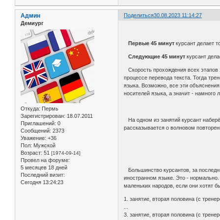
Админ
Поделиться
30.08.2023 11:14:27
Демиург
Первые 45 минут
курсант делает то
Следующие 45 минут
курсант дела
Скорость прохождения всех этапов з
процессе перевода текста. Тогда тре
языка. Возможно, все эти объяснения
носителей языка, а значит - намного 
Откуда:
Пермь
Зарегистрирован
: 18.07.2011
На одном из занятий курсант наберёт
Приглашений:
0
рассказывается о волновом повторен
Сообщений:
2373
Уважение:
+36
Пол:
Мужской
Возраст:
51
[1974-09-14]
Провел на форуме:
5 месяцев 18 дней
Большинство курсантов, за последни
Последний визит:
иностранном языке. Это - нормально.
Сегодня 13:24:23
маленьких народов, если они хотят бы
1. занятие, вторая половина (с трене
...
3. занятие, вторая половина (с трене