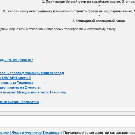
1. Понимание беглой речи на китайском языке. Это - с
*
2. Укоренившуюся привычку изначально строить фразу не на родном языке. 
*
3. Обширный словарный запас.
ачи, серьёзной мотивации и способных тренеров по иностранному языку!
ТОДЫ РАЗВЕДШКОЛ"
ова: иероглиф транскрипция перевод
ля ОНЛАЙН занятий
полиглота Тихонова
идео пример на 2 минуты
м языком| Методы полиглота Тихонова
зык скачать бесплатно
Перми | Форум учеников Тихонова
»
Примерный план занятий китайским яз