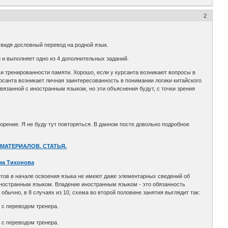
2
 видя дословный перевод на родной язык.
й и выполняет одно из 4 дополнительных заданий.
 тренированности памяти. Хорошо, если у курсанта возникают вопросы в
урсанта возникает личная заинтересованность в понимании логики китайского
связанной с иностранным языком, но эти объяснения будут, с точки зрения
орение. Я не буду тут повторяться. В данном посте довольно подробное
МАТЕРИАЛОВ. СТАТЬЯ.
ма Тихонова
нтов в начале освоения языка не имеют даже элементарных сведений об
 иностранным языком. Владение иностранным языком - это обязанность
обычно, в 8 случаях из 10, схема во второй половине занятия выглядит так:
у с переводом тренера.
у с переводом тренера.