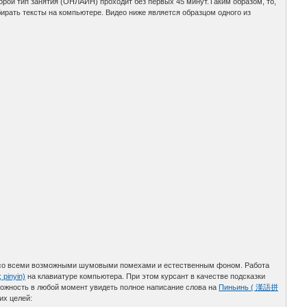
рой тип занятия (ОНЛАЙН) проходит без первых 45 минут.Таким образом, то,
бирать тексты на компьютере. Видео ниже является образцом одного из
пе со всеми возможными шумовыми помехами и естественным фоном. Работа
pinyin)
на клавиатуре компьютера. При этом курсант в качестве подсказки
можность в любой момент увидеть полное написание слова на
Пиньинь ( 漢語拼
их целей: