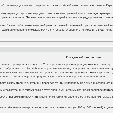
ром): перевод с дословного родного текста на китайский язык с помощью тренера. Игра
ером): перевод с дословного родного текста на иностранный язык с помощью тренера и
торения материала. Перевод викторины на родной язык на слух (аудирование) с помо
урсант "движется" по материалу, набирает пассивный и активный фразово-словарный зап
улавливания основного смысла речи в случаях затруднённого понимания в виду нехва
21 и дальнейшие занятия
аивают тренировочные тексты. У всех разная скорость перевода этих текстов вслух н
 что набранный текст (но набранный уже, как минимум, не первый раз за некий промеж
родного языка на китайский меняя время глаголов или тип действия - что предполагае
чально строить фразу не на родном языке и обширный фразово-словарный запас.
ают компьютерные викторины, переходя от игры к переводу на слух с иностранного я
 художественные фильм даже с субтитров, а уж когда мы начинаем волновое повторен
орум, Вы сможете прочитать много полезного и интересного об иностранном языке в 
пов обучения приводит всех курсантов в разные сроки (от 100 до 300 занятий) к одни