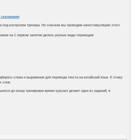
 скачивания
ста под контролем тренера. Но сначала мы проводим киностимуляцию этого
жем на 1 первом занятии делать разные виды переводов:
бирать слова и выражения для перевода текста на китайский язык. К этому
х слов.
шееся до конца тренировки время курсант делает одно из заданий, в