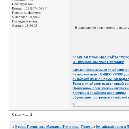
Пол:
Мужской
Возраст:
51
[1974-09-14]
Провел на форуме:
5 месяцев 18 дней
Последний визит:
Сегодня 13:24:23
В завершение хочу пожелать всем уд
ГЛАВНАЯ СТРАНИЦА САЙТА "МЕ
О Тихонове Максиме Олеговиче
самые используемые китайские сл
Китайский язык | ВИДЕО УРОКИ д
Китайский язык в Перми | Методы 
Тоны в китайском языке - яркий в
Примерный план занятий китайски
Ключевые китайские иероглифы
обучающие программы китайский я
0
Страница:
1
»
Курсы Полиглота Максима Тихонова | Пермь
»
Китайский язык в 