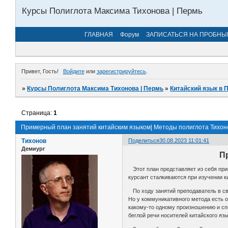
Курсы Полиглота Максима Тихонова | Пермь
ГЛАВНАЯ
Форум
ЗАПИСАТЬСЯ НА ПРОБНЫ
Привет, Гость!
Войдите
или
зарегистрируйтесь
.
»
Курсы Полиглота Максима Тихонова | Пермь
»
Китайский язык в 
Страница:
1
Примерный план занятий китайским языком| Методы полиглота Тихон
Тихонов
Поделиться
30.08.2023 11:01:41
Демиург
П
Этот план представляет из себя при
курсант сталкиваются при изучении к
По ходу занятий преподаватель в сво
Но у коммуникативного метода есть о
какому-то одному произношению и сп
беглой речи носителей китайского язы