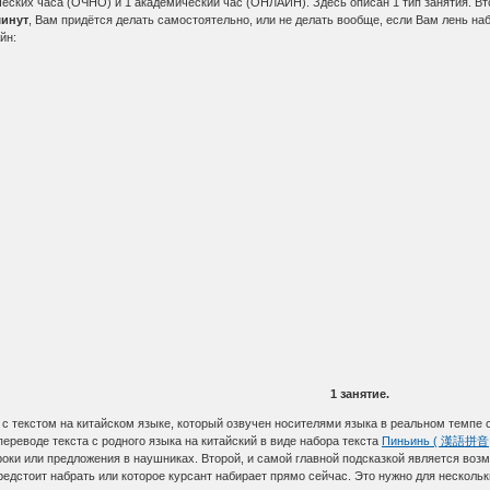
ских часа (ОЧНО) и 1 академический час (ОНЛАЙН). Здесь описан 1 тип занятия. Вто
минут
, Вам придётся делать самостоятельно, или не делать вообще, если Вам лень на
йн:
1 занятие.
 с текстом на китайском языке, который озвучен носителями языка в реальном тем
ереводе текста с родного языка на китайский в виде набора текста
Пиньинь ( 漢語拼音; 
оки или предложения в наушниках. Второй, и самой главной подсказкой является воз
редстоит набрать или которое курсант набирает прямо сейчас. Это нужно для нескольк