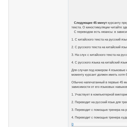
Следующие 45 минут
курсанту пре
текста. О киностимуляции читайте зд
С переводом есть нюансы: в зависим
1. С китайского текста на русский язы
2. С русского текста на китайский язы
3. На слух с китайского текста на ру
4. С русского языка на китайский язы
Для случая под номером 4 языковые н
моменту курсант должен иметь хотя 
Обычно напечатанный в первые 45 мин
зависимости от его языковых навыков
1. Участвует в компьютерной виктори
2. Переводит на русский язык для тр
3. Переводит с помощью тренера на 
4. Переводит с помощью тренера худо
0