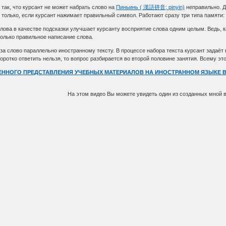
так, что курсант не может набрать слово на
Пиньинь ( 漢語拼音; pinyin)
неправильно. Да
 только, если курсант нажимает правильный символ. Работают сразу три типа памяти: 
лова в качестве подсказки улучшает курсанту восприятие слова одним целым. Ведь, к
только правильное написание слова.
за слово параллельно иностранному тексту. В процессе набора текста курсант задаёт 
коротко ответить нельзя, то вопрос разбирается во второй половине занятия. Всему э
ННОГО ПРЕДСТАВЛЕНИЯ УЧЕБНЫХ МАТЕРИАЛОВ НА ИНОСТРАННОМ ЯЗЫКЕ В
На этом видео Вы можете увидеть один из созданных мной 