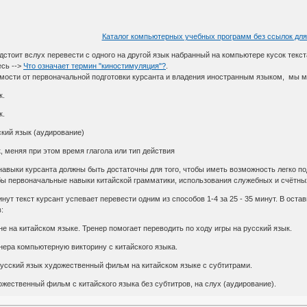
Каталог компьютерных учебных программ без ссылок для
дстоит вслух перевести с одного на другой язык набранный на компьютере кусок тек
есь -->
Что означает термин "киностимуляция"?
.
ости от первоначальной подготовки курсанта и владения иностранным языком, мы мо
к.
к.
сский язык (аудирование)
к, меняя при этом время глагола или тип действия
авыки курсанта должны быть достаточны для того, чтобы иметь возможность легко под
бы первоначальные навыки китайской грамматики, использования служебных и счётны
ут текст курсант успевает перевести одним из способов 1-4 за 25 - 35 минут. В остав
:
не на китайском языке. Тренер помогает переводить по ходу игры на русский язык.
енера компьютерную викторину с китайского языка.
русский язык художественный фильм на китайском языке с субтитрами.
жественный фильм с китайского языка без субтитров, на слух (аудирование).