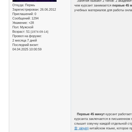
Занятия бывают 2 типов: 2 академиче
Откуда:
Пермь
чем курсант занимается
первые 45 
Зарегистрирован
: 26.06.2012
учебных материалов для работы онла
Приглашений:
0
Сообщений:
1294
Уважение:
+28
Пол:
Мужской
Возраст:
51
[1974-09-14]
Провел на форуме:
2 месяца 7 дней
Последний визит:
04.04.2025 10:00:59
Первые 45 минут
курсант работает
курсанта заключается в письменном п
слышит озвучку каждой отдельной стр
音; pinyin)
китайском языке, которое п