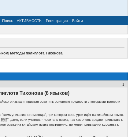
Поиск
АКТИВНОСТЬ
Регистрация
Войти
ыком| Методы полиглота Тихонова
1
иглота Тихонова (8 языков)
айского языка и призван освятить основные трудности с которыми тренер и
 "коммуникативного метода", при котором весь урок идёт на китайском языке.
ь
很好
", даже, если учитель - носитель языка, так как очень вредно привыкать к
ном языке на китайском языке постепенно, по мере привыкания курсанта к