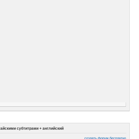
тайскими субтитрами + английский
создать форум бесплатно