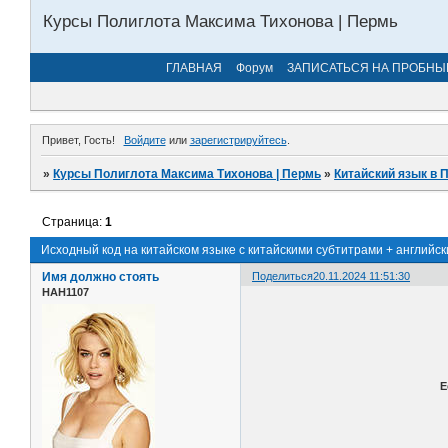
Курсы Полиглота Максима Тихонова | Пермь
ГЛАВНАЯ
Форум
ЗАПИСАТЬСЯ НА ПРОБНЫ
Привет, Гость!
Войдите
или
зарегистрируйтесь
.
»
Курсы Полиглота Максима Тихонова | Пермь
»
Китайский язык в 
Страница:
1
Исходный код на китайском языке с китайскими субтитрами + английск
Имя должно стоять
Поделиться
20.11.2024 11:51:30
НАН1107
Е