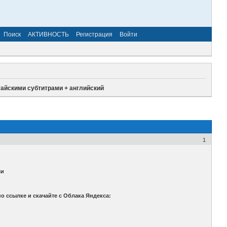
Поиск
АКТИВНОСТЬ
Регистрация
Войти
тайскими субтитрами + английский
1
ми
 ссылке и скачайте с Облака Яндекса: