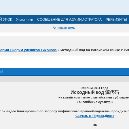
Й УРОК
Участники
СООБЩЕНИЕ ДЛЯ АДМИНИСТРАТОРА
РЕКВИЗИТЫ
Активные темы
Перми | Форум учеников Тихонова
»
Исходный код на китайском языке с ки
ий
фильм 2011 года
Исходный код 源代码
на китайском языке с китайскими субтитра
+ английские субтитры
.
сли видео блокировано по запросу мифического правообладателя - пройдите по
Скачать с Яндекс.Диска
.
ВК