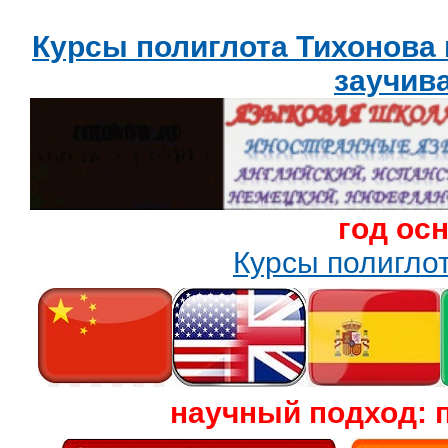
Курсы полиглота Тихонова
заучив
год ос
Курсы полигл
научный подход: 