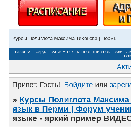
Курсы Полиглота Максима Тихонова | Пермь
ГЛАВНАЯ
Форум
ЗАПИСАТЬСЯ НА ПРОБНЫЙ УРОК
Участник
Рег
Акт
Привет, Гость!
Войдите
или
зарег
»
Курсы Полиглота Максима 
язык в Перми | Форум учени
языке - яркий пример ВИДЕ