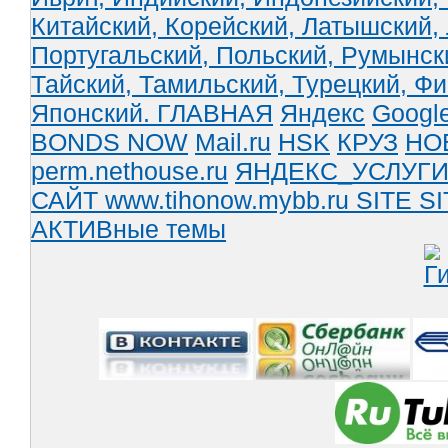
Китайский,
Корейский,
Латышский,
Португальский,
Польский,
Румынск
Тайский,
Тамильский,
Турецкий,
Фи
Японский.
ГЛАВНАЯ
Яндекс
Googl
BONDS NOW
Mail.ru
HSK
КРУЗ
НО
perm.nethouse.ru
ЯНДЕКС_УСЛУГ
САЙТ www.tihonow.mybb.ru
SITE
SI
АКТИВные темы