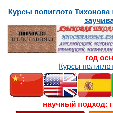
Курсы полиглота Тихонова
заучив
год ос
Курсы полигл
научный подход: 