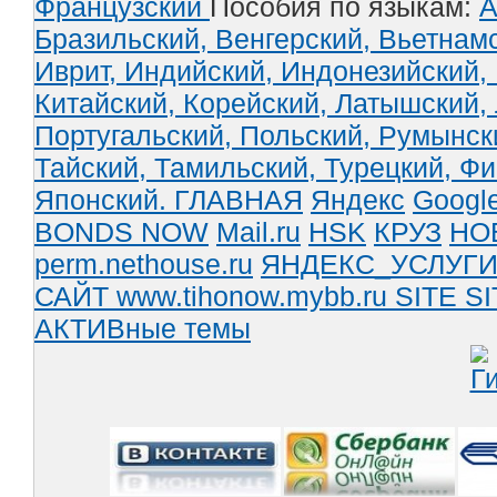
Французский
Пособия по языкам:
А
Бразильский,
Венгерский,
Вьетнам
Иврит,
Индийский,
Индонезийский,
Китайский,
Корейский,
Латышский,
Португальский,
Польский,
Румынск
Тайский,
Тамильский,
Турецкий,
Фи
Японский.
ГЛАВНАЯ
Яндекс
Googl
BONDS NOW
Mail.ru
HSK
КРУЗ
НО
perm.nethouse.ru
ЯНДЕКС_УСЛУГ
САЙТ www.tihonow.mybb.ru
SITE
SI
АКТИВные темы