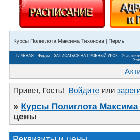
Курсы Полиглота Максима Тихонова | Пермь
ГЛАВНАЯ
Форум
ЗАПИСАТЬСЯ НА ПРОБНЫЙ УРОК
Участник
Рег
Акт
Привет, Гость!
Войдите
или
зарег
»
Курсы Полиглота Максима 
цены
Реквизиты и цены