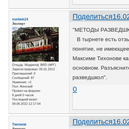
Поделиться
16.0
svebek24
Эксперт
"МЕТОДЫ РАЗВЕДШКОЛ
В тырнете есть отзы
понятие, не имеющее
Максиме Тихонове ка
Откуда:
Wuppertal, BRD (ФРГ)
основном. Разъяснит
Зарегистрирован
: 05.01.2013
Приглашений:
0
разведшкол".
Сообщений:
87
Уважение:
+2
Пол:
Женский
0
Провел на форуме:
8 дней 0 часов
Последний визит:
09.06.2022 12:17:04
Поделиться
16.0
Тихонов
Демиург