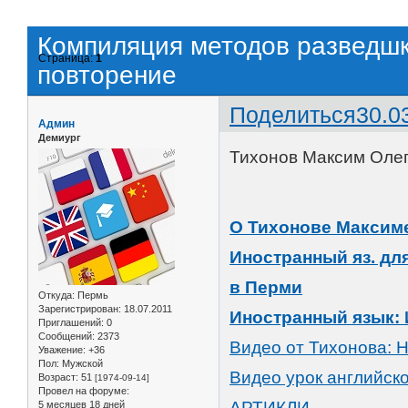
Компиляция методов разведшк
Страница:
1
повторение
Поделиться
30.0
Админ
Демиург
Тихонов Максим Оле
О Тихонове Максим
Иностранный яз. дл
в Перми
Откуда:
Пермь
Зарегистрирован
: 18.07.2011
Иностранный язык: 
Приглашений:
0
Сообщений:
2373
Видео от Тихонова: 
Уважение:
+36
Пол:
Мужской
Видео урок английск
Возраст:
51
[1974-09-14]
Провел на форуме:
АРТИКЛИ
5 месяцев 18 дней