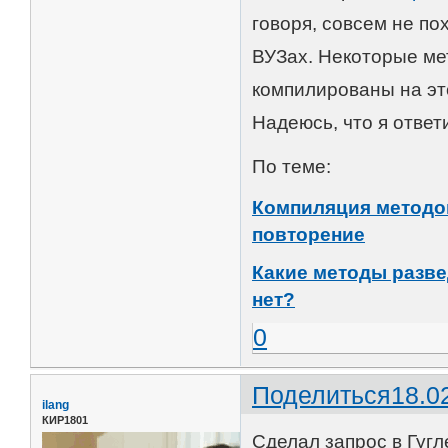
говоря, совсем не по
ВУЗах. Некоторые ме
компилированы на эт
Надеюсь, что я ответ
По теме:
Компиляция методо
повторение
Какие методы разве
нет?
0
Поделиться
18.0
ilang
КИР1801
Сделал запрос в Гугл