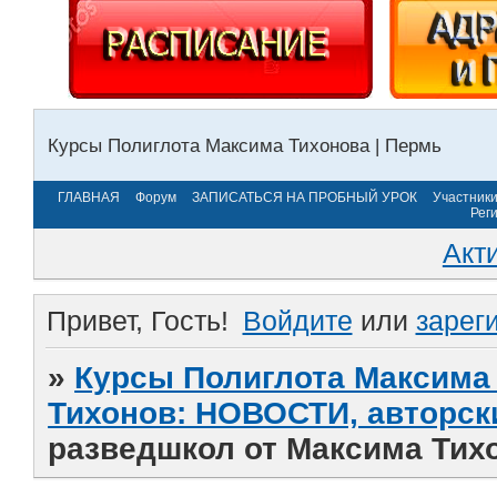
Курсы Полиглота Максима Тихонова | Пермь
ГЛАВНАЯ
Форум
ЗАПИСАТЬСЯ НА ПРОБНЫЙ УРОК
Участник
Рег
Акт
Привет, Гость!
Войдите
или
зарег
»
Курсы Полиглота Максима 
Тихонов: НОВОСТИ, авторск
разведшкол от Максима Тих