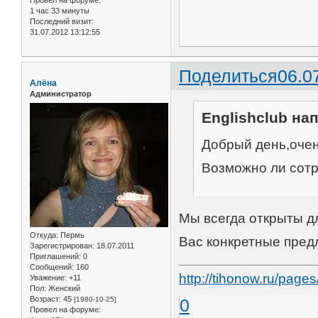
Провел на форуме:
1 час 33 минуты
Последний визит:
31.07.2012 13:12:55
Поделиться
06.0
Алёна
Администратор
Englishclub нап
Добрый день,очен
Возможно ли сот
Мы всегда открыты дл
Откуда:
Пермь
Вас конкретные пре
Зарегистрирован
: 18.07.2011
Приглашений:
0
Сообщений:
160
http://tihonow.ru/pag
Уважение:
+11
Пол:
Женский
Возраст:
45
[1980-10-25]
0
Провел на форуме: