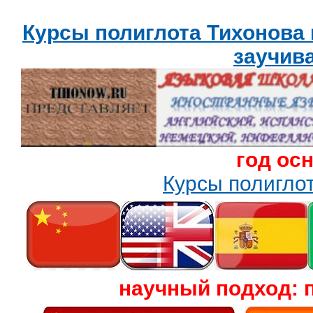
Курсы полиглота Тихонова
заучив
год ос
Курсы полигл
научный подход: 