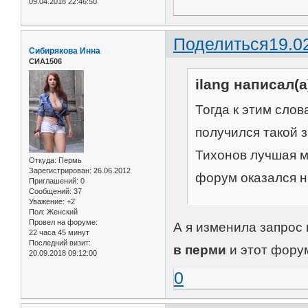
09.04.2018 22:46:50
Поделиться
19.0
Сибирякова Инна
СИА1506
ilang написал(а
Тогда к этим сло
получился такой з
Тихонов лучшая м
Откуда:
Пермь
Зарегистрирован
: 26.06.2012
форум оказался н
Приглашений:
0
Сообщений:
37
Уважение:
+2
Пол:
Женский
Провел на форуме:
А я изменила запрос
22 часа 45 минут
Последний визит:
в перми
и этот фору
20.09.2018 09:12:00
0