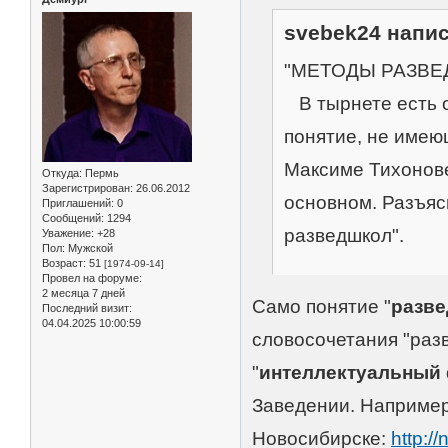
svebek24 напис
"МЕТОДЫ РАЗВЕДШ
В тырнете есть о
понятие, не имею
Максиме Тихонове
Откуда:
Пермь
Зарегистрирован
: 26.06.2012
основном. Разъяс
Приглашений:
0
Сообщений:
1294
разведшкол".
Уважение:
+28
Пол:
Мужской
Возраст:
51
[1974-09-14]
Провел на форуме:
2 месяца 7 дней
Само понятие "
разв
Последний визит:
04.04.2025 10:00:59
словосочетания "раз
"
интеллектуальный 
Заведении. Например
Новосибирске:
http:/