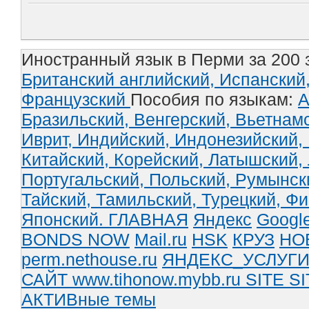
Иностранный язык в Перми за 200 
Британский английский,
Испанский
Французский
Пособия по языкам:
А
Бразильский,
Венгерский,
Вьетнам
Иврит,
Индийский,
Индонезийский,
Китайский,
Корейский,
Латышский,
Португальский,
Польский,
Румынск
Тайский,
Тамильский,
Турецкий,
Фи
Японский.
ГЛАВНАЯ
Яндекс
Googl
BONDS NOW
Mail.ru
HSK
КРУЗ
НО
perm.nethouse.ru
ЯНДЕКС_УСЛУГ
САЙТ www.tihonow.mybb.ru
SITE
SI
АКТИВные темы