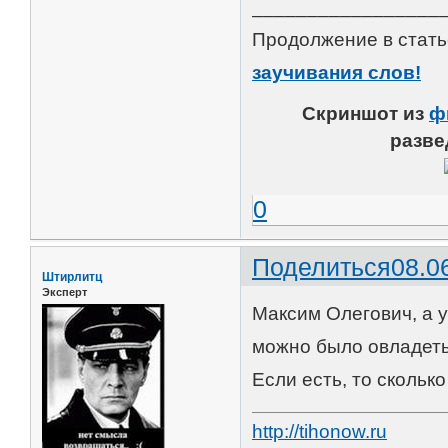
_________________
Продолжение в стат
заучивания слов!
Скриншот из
ф
разве
0
Поделиться
08.0
Штирлитц
Эксперт
Максим Олегович, а у
можно было овладет
Если есть, то сколько
http://tihonow.ru