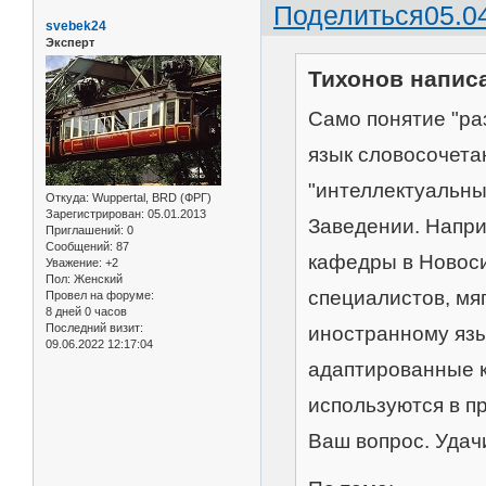
Поделиться
05.0
svebek24
Эксперт
Тихонов написа
Само понятие "ра
язык словосочета
"интеллектуальн
Откуда:
Wuppertal, BRD (ФРГ)
Зарегистрирован
: 05.01.2013
Заведении. Напри
Приглашений:
0
Сообщений:
87
кафедры в Новос
Уважение:
+2
Пол:
Женский
специалистов, мя
Провел на форуме:
8 дней 0 часов
Последний визит:
иностранному язы
09.06.2022 12:17:04
адаптированные к
используются в пр
Ваш вопрос. Удач