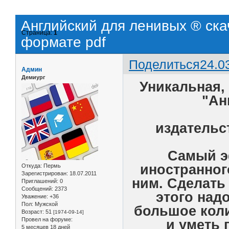
Английский для ленивых ® ска
Страница:
1
формате pdf
Поделиться
24.0
Админ
Демиург
Уникальная,
"Ан
издательст
Самый э
иностранног
Откуда:
Пермь
Зарегистрирован
: 18.07.2011
ним. Сделать 
Приглашений:
0
Сообщений:
2373
этого над
Уважение:
+36
Пол:
Мужской
большое коли
Возраст:
51
[1974-09-14]
Провел на форуме:
и уметь 
5 месяцев 18 дней