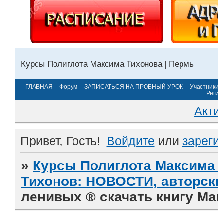
Курсы Полиглота Максима Тихонова | Пермь
ГЛАВНАЯ
Форум
ЗАПИСАТЬСЯ НА ПРОБНЫЙ УРОК
Участник
Рег
Акт
Привет, Гость!
Войдите
или
зарег
»
Курсы Полиглота Максима 
Тихонов: НОВОСТИ, авторск
ленивых ® скачать книгу Ма