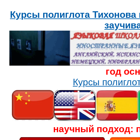
Курсы полиглота Тихонова
заучив
год ос
Курсы полигл
научный подход: 