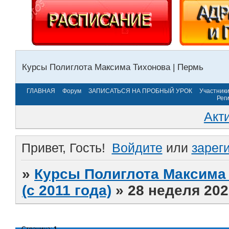
Курсы Полиглота Максима Тихонова | Пермь
ГЛАВНАЯ
Форум
ЗАПИСАТЬСЯ НА ПРОБНЫЙ УРОК
Участник
Рег
Акт
Привет, Гость!
Войдите
или
зарег
»
Курсы Полиглота Максима 
(с 2011 года)
»
28 неделя 202
Страница:
1