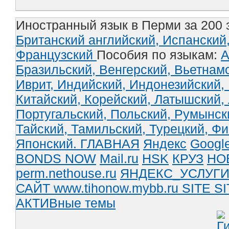
Иностранный язык в Перми за 200 
Британский английский,
Испанский
Французский
Пособия по языкам:
А
Бразильский,
Венгерский,
Вьетнам
Иврит,
Индийский,
Индонезийский,
Китайский,
Корейский,
Латышский,
Португальский,
Польский,
Румынск
Тайский,
Тамильский,
Турецкий,
Фи
Японский.
ГЛАВНАЯ
Яндекс
Googl
BONDS NOW
Mail.ru
HSK
КРУЗ
НО
perm.nethouse.ru
ЯНДЕКС_УСЛУГ
САЙТ www.tihonow.mybb.ru
SITE
SI
АКТИВные темы