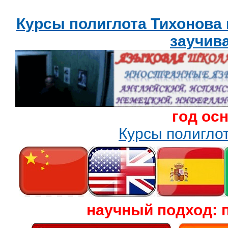
Курсы полиглота Тихонова
заучив
год ос
Курсы полигл
научный подход: 