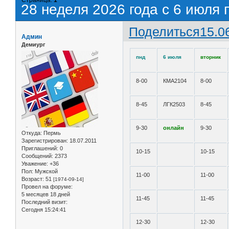
28 неделя 2026 года с 6 июля 
Поделиться
15.0
Админ
Демиург
пнд
6 июля
вторник
8-00
КМА2104
8-00
8-45
ЛГК2503
8-45
9-30
онлайн
9-30
Откуда:
Пермь
Зарегистрирован
: 18.07.2011
Приглашений:
0
10-15
10-15
Сообщений:
2373
Уважение:
+36
Пол:
Мужской
11-00
11-00
Возраст:
51
[1974-09-14]
Провел на форуме:
5 месяцев 18 дней
11-45
11-45
Последний визит:
Сегодня 15:24:41
12-30
12-30