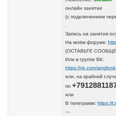
онлайн занятие
(с подключением чере
.
Запись на занятия ос
На моём форуме:
htt
(ОСТАВЬТЕ СООБЩЕ
Или в группе ВК:
https://vk.com/angliys
или, на крайний случ
+791288118
по
или
В телеграмм:
https://
---