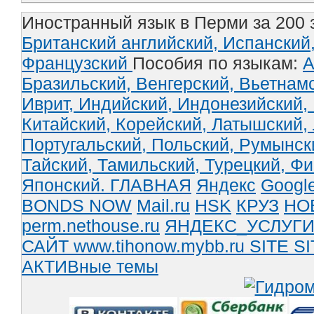
Иностранный язык в Перми за 200 
Британский английский,
Испанский
Французский
Пособия по языкам:
А
Бразильский,
Венгерский,
Вьетнам
Иврит,
Индийский,
Индонезийский,
Китайский,
Корейский,
Латышский,
Португальский,
Польский,
Румынск
Тайский,
Тамильский,
Турецкий,
Фи
Японский.
ГЛАВНАЯ
Яндекс
Googl
BONDS NOW
Mail.ru
HSK
КРУЗ
НО
perm.nethouse.ru
ЯНДЕКС_УСЛУГ
САЙТ www.tihonow.mybb.ru
SITE
SI
АКТИВные темы