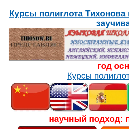
Курсы полиглота Тихонова
заучив
год ос
Курсы полигл
научный подход: 