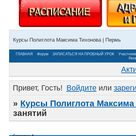
Курсы Полиглота Максима Тихонова | Пермь
ГЛАВНАЯ
Форум
ЗАПИСАТЬСЯ НА ПРОБНЫЙ УРОК
Участник
Рег
Акт
Привет, Гость!
Войдите
или
зарег
»
Курсы Полиглота Максима 
занятий
Страница:
1