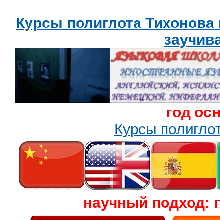
Курсы полиглота Тихонова
заучив
год ос
Курсы полигл
научный подход: 