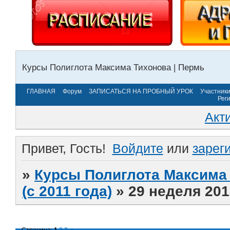
Курсы Полиглота Максима Тихонова | Пермь
ГЛАВНАЯ
Форум
ЗАПИСАТЬСЯ НА ПРОБНЫЙ УРОК
Участник
Рег
Акт
Привет, Гость!
Войдите
или
зарег
»
Курсы Полиглота Максима 
(с 2011 года)
»
29 неделя 201
Страница:
1
2
3
»