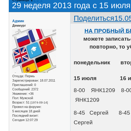
29 неделя 2013 года с 15 июля
Поделиться
15.0
Админ
Демиург
НА ПРОБНЫЙ Б
можете записат
повторно, то 
понедельник
Откуда:
Пермь
15 июля 16 
Зарегистрирован
: 18.07.2011
Приглашений:
0
8-00 ЯНК1209 8-00 
Сообщений:
2372
Уважение:
+36
Пол:
Мужской
ЯНК1209
Возраст:
51
[1974-09-14]
Провел на форуме:
5 месяцев 18 дней
8-45 Сергей 8-45
Последний визит:
Сегодня 12:07:29
Сергей