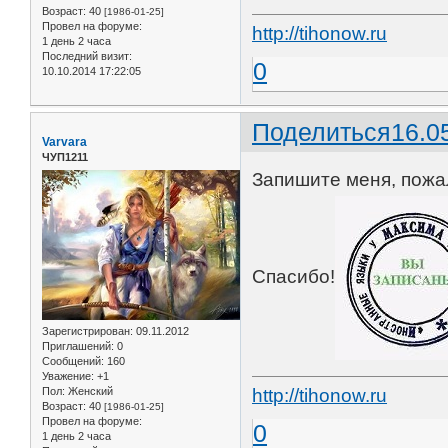
Возраст:
40
[1986-01-25]
Провел на форуме:
http://tihonow.ru
1 день 2 часа
Последний визит:
0
10.10.2014 17:22:05
Поделиться
16.0
Varvara
ЧУП1211
Запишите меня, пожал
Спасибо!
Зарегистрирован
: 09.11.2012
Приглашений:
0
Сообщений:
160
Уважение:
+1
Пол:
Женский
http://tihonow.ru
Возраст:
40
[1986-01-25]
Провел на форуме:
0
1 день 2 часа