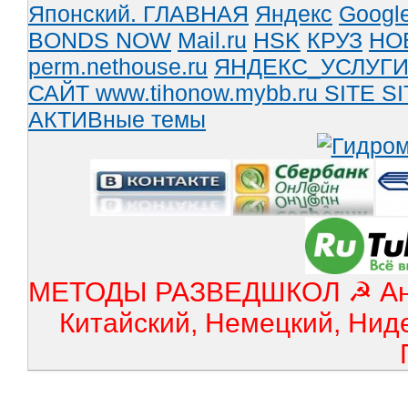
Японский.
ГЛАВНАЯ
Яндекс
Googl
BONDS NOW
Mail.ru
HSK
КРУЗ
НО
perm.nethouse.ru
ЯНДЕКС_УСЛУГ
САЙТ www.tihonow.mybb.ru
SITE
SI
АКТИВные темы
МЕТОДЫ РАЗВЕДШКОЛ ☭ Англ
Китайский, Немецкий, Нид