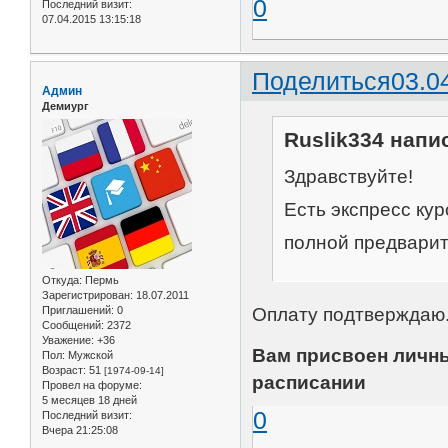
0
Последний визит:
07.04.2015 13:15:18
Поделиться
03.0
Админ
Демиург
Ruslik334 напис
Здравствуйте!
Есть экспресс ку
полной предварит
Откуда:
Пермь
Зарегистрирован
: 18.07.2011
Приглашений:
0
Оплату подтверждаю
Сообщений:
2372
Уважение:
+36
Вам присвоен личны
Пол:
Мужской
Возраст:
51
[1974-09-14]
расписании
Провел на форуме:
5 месяцев 18 дней
0
Последний визит:
Вчера 21:25:08