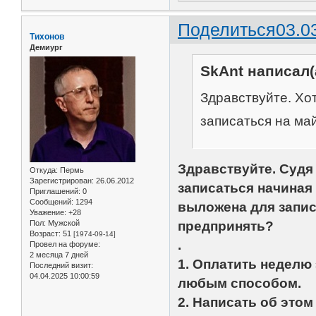
Поделиться
03.0
Тихонов
Демиург
SkAnt написал(
Здравствуйте. Хо
записаться на май
Здравствуйте. Судя
Откуда:
Пермь
Зарегистрирован
: 26.06.2012
записаться начиная 
Приглашений:
0
Сообщений:
1294
выложена для запис
Уважение:
+28
Пол:
Мужской
предпринять?
Возраст:
51
[1974-09-14]
.
Провел на форуме:
2 месяца 7 дней
1. Оплатить неделю
Последний визит:
04.04.2025 10:00:59
любым способом.
2. Написать об это