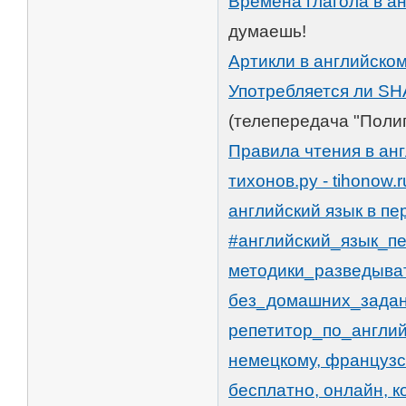
Времена глагола в ан
думаешь!
Артикли в английском
Употребляется ли S
(телепередача "Полиг
Правила чтения в ан
тихонов.ру - tihonow
английский язык в пе
#английский_язык_пе
методики_разведыва
без_домашних_задан
репетитор_по_англий
немецкому, французск
бесплатно, онлайн, ко