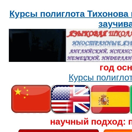
Курсы полиглота Тихонова
заучив
год ос
Курсы полигл
научный подход: 