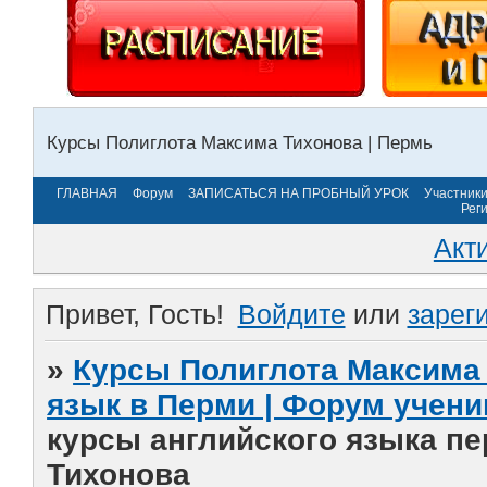
Курсы Полиглота Максима Тихонова | Пермь
ГЛАВНАЯ
Форум
ЗАПИСАТЬСЯ НА ПРОБНЫЙ УРОК
Участник
Рег
Акт
Привет, Гость!
Войдите
или
зарег
»
Курсы Полиглота Максима 
язык в Перми | Форум учени
курсы английского языка п
Тихонова