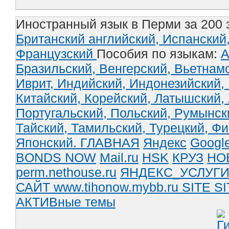
Иностранный язык в Перми за 200 
Британский английский,
Испанский
Французский
Пособия по языкам:
А
Бразильский,
Венгерский,
Вьетнам
Иврит,
Индийский,
Индонезийский,
Китайский,
Корейский,
Латышский,
Португальский,
Польский,
Румынск
Тайский,
Тамильский,
Турецкий,
Фи
Японский.
ГЛАВНАЯ
Яндекс
Googl
BONDS NOW
Mail.ru
HSK
КРУЗ
НО
perm.nethouse.ru
ЯНДЕКС_УСЛУГ
САЙТ www.tihonow.mybb.ru
SITE
SI
АКТИВные темы