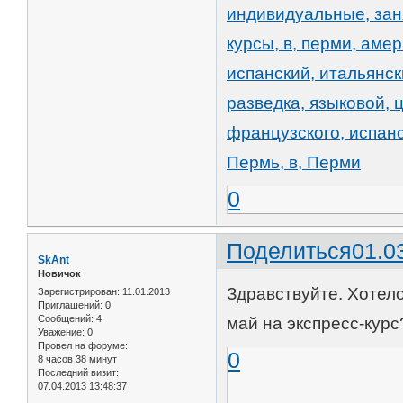
индивидуальные, зан
курсы, в, перми, аме
испанский, итальянск
разведка, языковой, 
французского, испанс
Пермь, в, Перми
0
Поделиться
01.0
SkAnt
Новичок
Здравствуйте. Хотел
Зарегистрирован
: 11.01.2013
Приглашений:
0
Сообщений:
4
май на экспресс-курс
Уважение:
0
Провел на форуме:
0
8 часов 38 минут
Последний визит:
07.04.2013 13:48:37