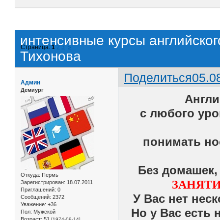
интенсивные курсы английско
Страница:
1
2
3
»
Тихонова
Поделиться
05.0
Админ
Демиург
Англи
с любого уро
понимать нос
Без домашек,
Откуда:
Пермь
ЗАНЯТИ
Зарегистрирован
: 18.07.2011
Приглашений:
0
У Вас нет нес
Сообщений:
2372
Уважение:
+36
Но у Вас есть
Пол:
Мужской
Возраст:
51
[1974-09-14]