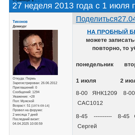
27 неделя 2013 года с 1 июля 
Поделиться
27.0
Тихонов
Демиург
НА ПРОБНЫЙ Б
можете записат
повторно, то 
понедельник
Откуда:
Пермь
1 июля 2 ию
Зарегистрирован
: 26.06.2012
Приглашений:
0
8-00 ЯНК1209 8-00 
Сообщений:
1294
Уважение:
+28
Пол:
Мужской
САС1012
Возраст:
51
[1974-09-14]
Провел на форуме:
2 месяца 7 дней
8-45 ---------- 8
Последний визит:
04.04.2025 10:00:59
Сергей