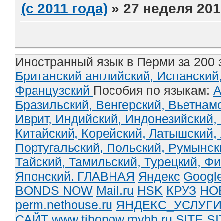
(с 2011 года)
»
27 неделя 201
Иностранный язык в Перми за 200 
Британский английский,
Испанский
Французский
Пособия по языкам:
А
Бразильский,
Венгерский,
Вьетнам
Иврит,
Индийский,
Индонезийский,
Китайский,
Корейский,
Латышский,
Португальский,
Польский,
Румынск
Тайский,
Тамильский,
Турецкий,
Фи
Японский.
ГЛАВНАЯ
Яндекс
Googl
BONDS NOW
Mail.ru
HSK
КРУЗ
НО
perm.nethouse.ru
ЯНДЕКС_УСЛУГ
САЙТ www.tihonow.mybb.ru
SITE
SI