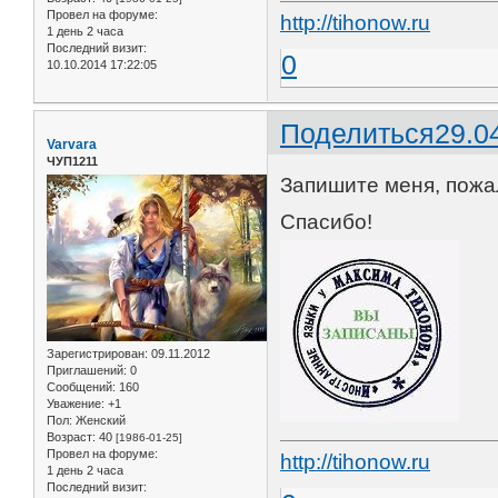
Провел на форуме:
http://tihonow.ru
1 день 2 часа
Последний визит:
0
10.10.2014 17:22:05
Поделиться
29.0
Varvara
ЧУП1211
Запишите меня, пожал
Спасибо!
Зарегистрирован
: 09.11.2012
Приглашений:
0
Сообщений:
160
Уважение:
+1
Пол:
Женский
Возраст:
40
[1986-01-25]
Провел на форуме:
http://tihonow.ru
1 день 2 часа
Последний визит: