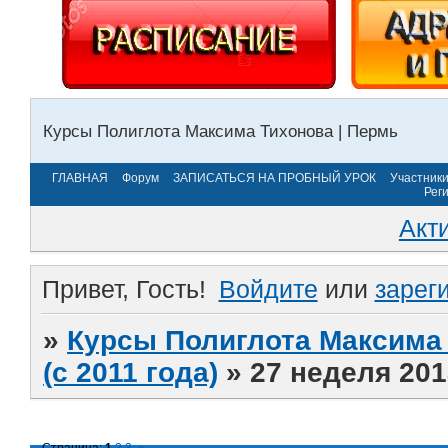
Курсы Полиглота Максима Тихонова | Пермь
ГЛАВНАЯ
Форум
ЗАПИСАТЬСЯ НА ПРОБНЫЙ УРОК
Участник
Рег
Акт
Привет, Гость!
Войдите
или
зарег
»
Курсы Полиглота Максима 
(с 2011 года)
»
27 неделя 201
Страница:
1
2
3
»