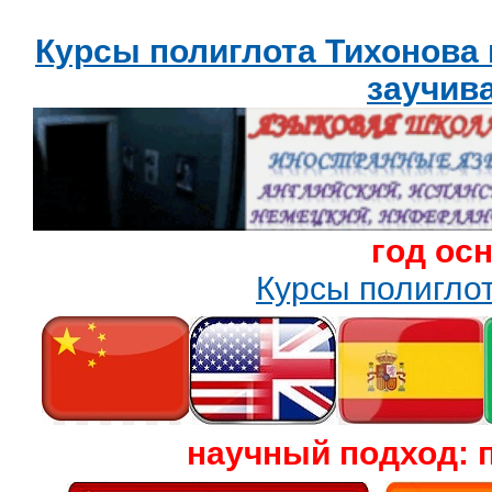
Курсы полиглота Тихонова
заучив
год ос
Курсы полигл
научный подход: 