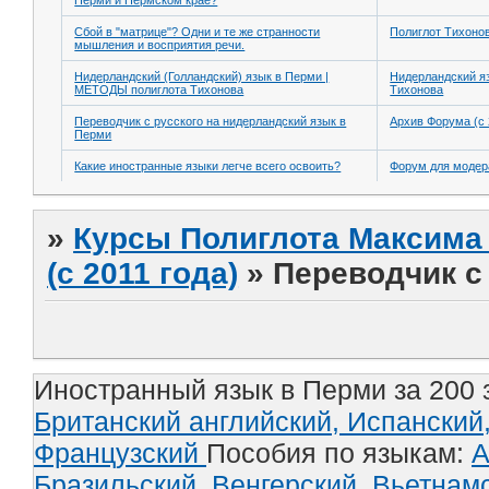
Перми и Пермском крае?
Сбой в "матрице"? Одни и те же странности
Полиглот Тихоно
мышления и восприятия речи.
Нидерландский (Голландский) язык в Перми |
Нидерландский я
МЕТОДЫ полиглота Тихонова
Тихонова
Переводчик с русского на нидерландский язык в
Архив Форума (с 
Перми
Какие иностранные языки легче всего освоить?
Форум для модер
»
Курсы Полиглота Максима 
(с 2011 года)
»
Переводчик с
Иностранный язык в Перми за 200 
Британский английский,
Испанский
Французский
Пособия по языкам:
А
Бразильский,
Венгерский,
Вьетнам