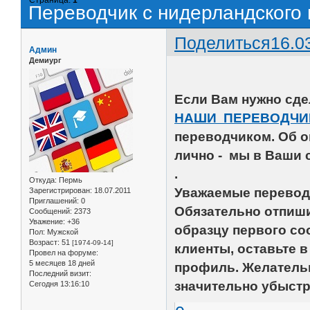
Переводчик с нидерландского 
Поделиться
16.0
Админ
Демиург
Если Вам нужно сде
НАШИ ПЕРЕВОДЧИ
переводчиком. Об о
лично - мы в Ваши с
.
Откуда:
Пермь
Уважаемые перевод
Зарегистрирован
: 18.07.2011
Приглашений:
0
Обязательно отпиши
Сообщений:
2373
Уважение:
+36
образцу первого со
Пол:
Мужской
Возраст:
51
[1974-09-14]
клиенты, оставьте 
Провел на форуме:
5 месяцев 18 дней
профиль. Желательн
Последний визит:
значительно убыстр
Сегодня 13:16:10