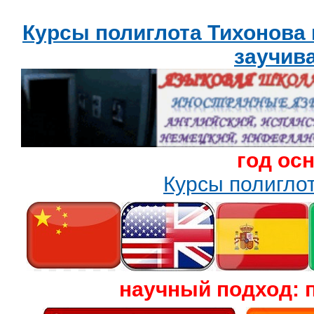
Курсы полиглота Тихонова
заучив
год ос
Курсы полигл
научный подход: 