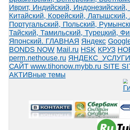
Иврит,
Индийский,
Индонезийский,
Китайский,
Корейский,
Латышский,
Португальский,
Польский,
Румынск
Тайский,
Тамильский,
Турецкий,
Фи
Японский.
ГЛАВНАЯ
Яндекс
Googl
BONDS NOW
Mail.ru
HSK
КРУЗ
НО
perm.nethouse.ru
ЯНДЕКС_УСЛУГ
САЙТ www.tihonow.mybb.ru
SITE
SI
АКТИВные темы