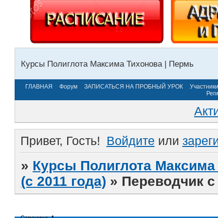
Курсы Полиглота Максима Тихонова | Пермь
ГЛАВНАЯ
Форум
ЗАПИСАТЬСЯ НА ПРОБНЫЙ УРОК
Участник
Рег
Акт
Привет, Гость!
Войдите
или
зарег
»
Курсы Полиглота Максима 
(с 2011 года)
»
Переводчик с
Страница:
1