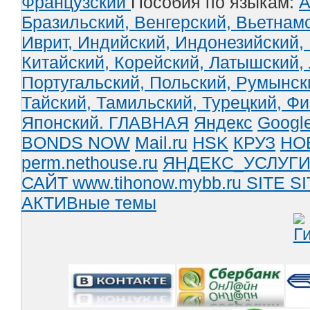
Французский
Пособия по языкам:
А
Бразильский,
Венгерский,
Вьетнам
Иврит,
Индийский,
Индонезийский,
Китайский,
Корейский,
Латышский,
Португальский,
Польский,
Румынск
Тайский,
Тамильский,
Турецкий,
Фи
Японский.
ГЛАВНАЯ
Яндекс
Googl
BONDS NOW
Mail.ru
HSK
КРУЗ
НО
perm.nethouse.ru
ЯНДЕКС_УСЛУГ
САЙТ www.tihonow.mybb.ru
SITE
SI
АКТИВные темы