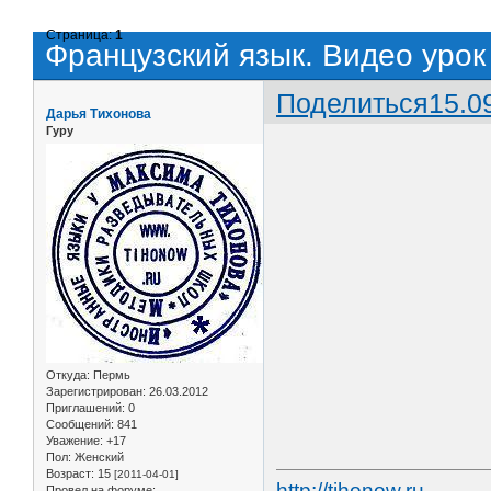
Страница:
1
Французский язык. Видео урок
Поделиться
15.0
Дарья Тихонова
Гуру
Откуда:
Пермь
Зарегистрирован
: 26.03.2012
Приглашений:
0
Сообщений:
841
Уважение:
+17
Пол:
Женский
Возраст:
15
[2011-04-01]
http://tihonow.ru
Провел на форуме: