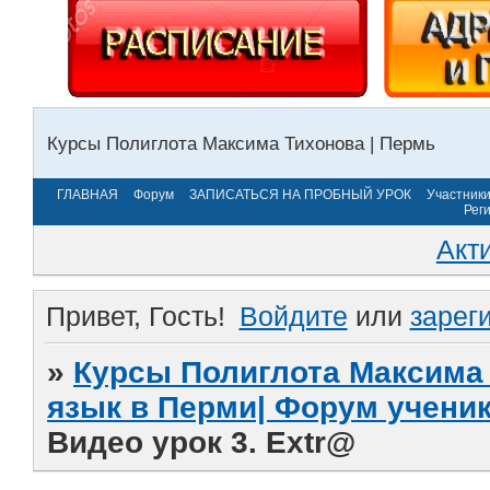
Курсы Полиглота Максима Тихонова | Пермь
ГЛАВНАЯ
Форум
ЗАПИСАТЬСЯ НА ПРОБНЫЙ УРОК
Участник
Рег
Акт
Привет, Гость!
Войдите
или
зарег
»
Курсы Полиглота Максима 
язык в Перми| Форум учени
Видео урок 3. Extr@