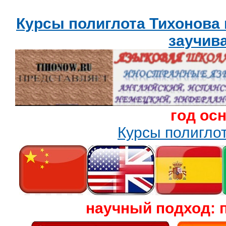
Курсы полиглота Тихонова
заучив
год ос
Курсы полигл
научный подход: 