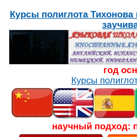
Курсы полиглота Тихонова
заучив
год ос
Курсы полигл
научный подход: 