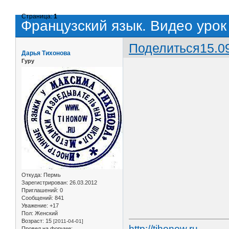
Страница:
1
Французский язык. Видео урок
Поделиться
15.0
Дарья Тихонова
Гуру
Откуда:
Пермь
Зарегистрирован
: 26.03.2012
Приглашений:
0
Сообщений:
841
Уважение:
+17
Пол:
Женский
Возраст:
15
[2011-04-01]
http://tihonow.ru
Провел на форуме: