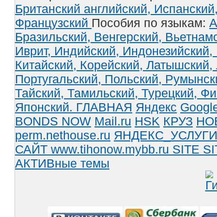
Британский английский,
Испанский
Французский
Пособия по языкам:
А
Бразильский,
Венгерский,
Вьетнам
Иврит,
Индийский,
Индонезийский,
Китайский,
Корейский,
Латышский,
Португальский,
Польский,
Румынск
Тайский,
Тамильский,
Турецкий,
Фи
Японский.
ГЛАВНАЯ
Яндекс
Googl
BONDS NOW
Mail.ru
HSK
КРУЗ
НО
perm.nethouse.ru
ЯНДЕКС_УСЛУГ
САЙТ www.tihonow.mybb.ru
SITE
SI
АКТИВные темы