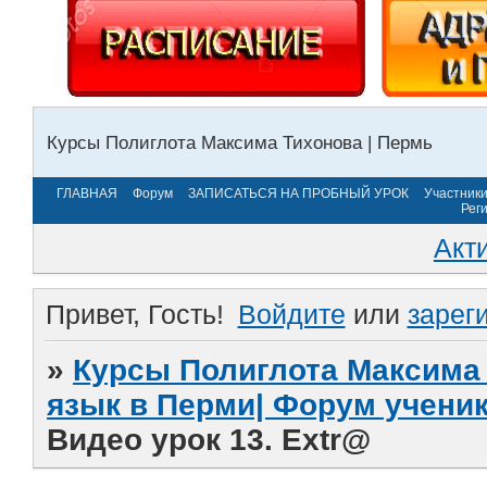
Курсы Полиглота Максима Тихонова | Пермь
ГЛАВНАЯ
Форум
ЗАПИСАТЬСЯ НА ПРОБНЫЙ УРОК
Участник
Рег
Акт
Привет, Гость!
Войдите
или
зарег
»
Курсы Полиглота Максима 
язык в Перми| Форум учени
Видео урок 13. Extr@