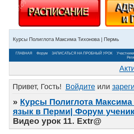
Курсы Полиглота Максима Тихонова | Пермь
ГЛАВНАЯ
Форум
ЗАПИСАТЬСЯ НА ПРОБНЫЙ УРОК
Участник
Рег
Акт
Привет, Гость!
Войдите
или
зарег
»
Курсы Полиглота Максима 
язык в Перми| Форум учени
Видео урок 11. Extr@