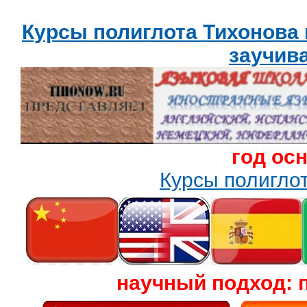
Курсы полиглота Тихонова
заучив
год ос
Курсы полигл
научный подход: 