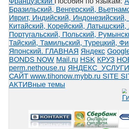
Французский
Пособия по языкам:
А
Бразильский,
Венгерский,
Вьетнам
Иврит,
Индийский,
Индонезийский,
Китайский,
Корейский,
Латышский,
Португальский,
Польский,
Румынск
Тайский,
Тамильский,
Турецкий,
Фи
Японский.
ГЛАВНАЯ
Яндекс
Googl
BONDS NOW
Mail.ru
HSK
КРУЗ
НО
perm.nethouse.ru
ЯНДЕКС_УСЛУГ
САЙТ www.tihonow.mybb.ru
SITE
SI
АКТИВные темы