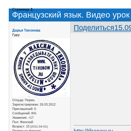
Страница:
1
Французский язык. Видео урок
Поделиться
15.0
Дарья Тихонова
Гуру
Откуда:
Пермь
Зарегистрирован
: 26.03.2012
Приглашений:
0
Сообщений:
841
Уважение:
+17
Пол:
Женский
Возраст:
15
[2011-04-01]
http://tihonow.ru
Провел на форуме: