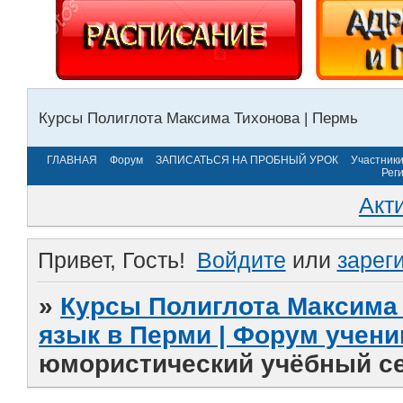
Курсы Полиглота Максима Тихонова | Пермь
ГЛАВНАЯ
Форум
ЗАПИСАТЬСЯ НА ПРОБНЫЙ УРОК
Участник
Рег
Акт
Привет, Гость!
Войдите
или
зарег
»
Курсы Полиглота Максима 
язык в Перми | Форум учени
юмористический учёбный се