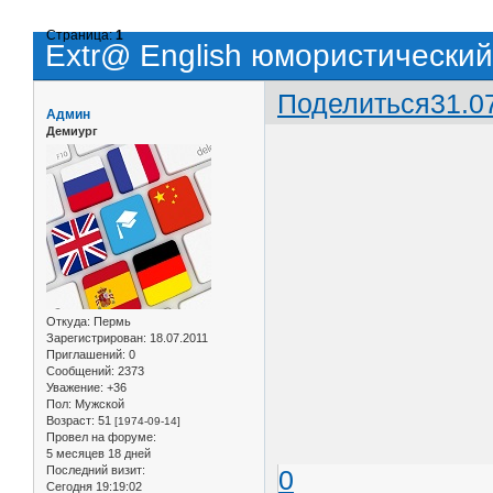
Страница:
1
Extr@ English юмористический
Поделиться
31.0
Админ
Демиург
Откуда:
Пермь
Зарегистрирован
: 18.07.2011
Приглашений:
0
Сообщений:
2373
Уважение:
+36
Пол:
Мужской
Возраст:
51
[1974-09-14]
Провел на форуме:
5 месяцев 18 дней
Последний визит:
0
Сегодня 19:19:02