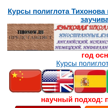
Курсы полиглота Тихонова
заучив
год ос
Курсы полигл
научный подход: 