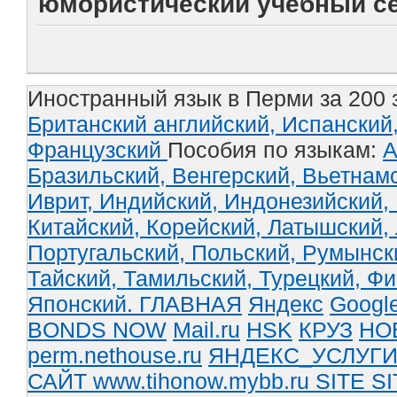
юмористический учёбный се
Иностранный язык в Перми за 200 
Британский английский,
Испанский
Французский
Пособия по языкам:
А
Бразильский,
Венгерский,
Вьетнам
Иврит,
Индийский,
Индонезийский,
Китайский,
Корейский,
Латышский,
Португальский,
Польский,
Румынск
Тайский,
Тамильский,
Турецкий,
Фи
Японский.
ГЛАВНАЯ
Яндекс
Googl
BONDS NOW
Mail.ru
HSK
КРУЗ
НО
perm.nethouse.ru
ЯНДЕКС_УСЛУГ
САЙТ www.tihonow.mybb.ru
SITE
SI