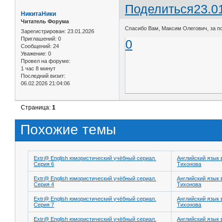
Поделиться
23.0
НикитаНики
Читатель Форума
Спасибо Вам, Максим Олегович, за п
Зарегистрирован
: 23.01.2026
Приглашений:
0
0
Сообщений:
24
Уважение:
0
Провел на форуме:
1 час 8 минут
Последний визит:
06.02.2026 21:04:06
Страница:
1
Похожие темы
Extr@ English юмористический учёбный сериал.
Английский язык 
Серия 6
Тихонова
Extr@ English юмористический учёбный сериал.
Английский язык 
Серия 4
Тихонова
Extr@ English юмористический учёбный сериал.
Английский язык 
Серия 7
Тихонова
Extr@ English юмористический учёбный сериал.
Английский язык 