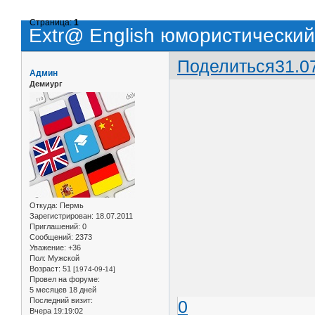
Страница:
1
Extr@ English юмористический
Поделиться
31.0
Админ
Демиург
Откуда:
Пермь
Зарегистрирован
: 18.07.2011
Приглашений:
0
Сообщений:
2373
Уважение:
+36
Пол:
Мужской
Возраст:
51
[1974-09-14]
Провел на форуме:
5 месяцев 18 дней
Последний визит:
0
Вчера 19:19:02