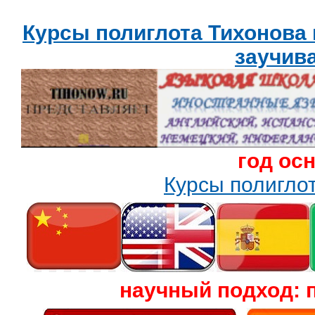
Курсы полиглота Тихонова
заучив
год ос
Курсы полигл
научный подход: 