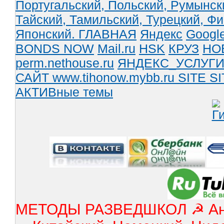
Португальский,
Польский,
Румынск
Тайский,
Тамильский,
Турецкий,
Фи
Японский.
ГЛАВНАЯ
Яндекс
Googl
BONDS NOW
Mail.ru
HSK
КРУЗ
НО
perm.nethouse.ru
ЯНДЕКС_УСЛУГ
САЙТ www.tihonow.mybb.ru
SITE
SI
АКТИВные темы
МЕТОДЫ РАЗВЕДШКОЛ ☭ Англ