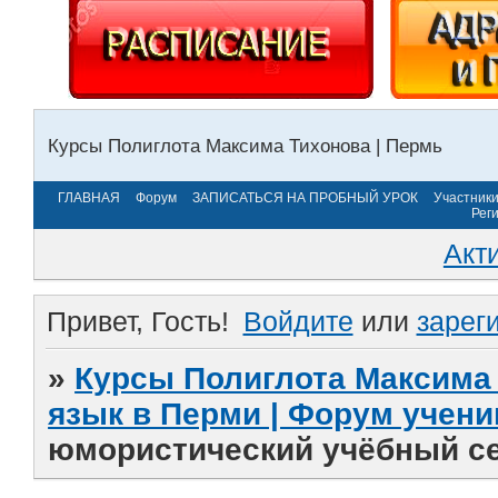
Курсы Полиглота Максима Тихонова | Пермь
ГЛАВНАЯ
Форум
ЗАПИСАТЬСЯ НА ПРОБНЫЙ УРОК
Участник
Рег
Акт
Привет, Гость!
Войдите
или
зарег
»
Курсы Полиглота Максима 
язык в Перми | Форум учени
юмористический учёбный се