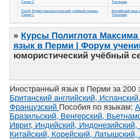
Серия 2
Тихонова
Extr@ English юмористический учёбный сериал.
Английский язык 
Серия 1
Тихонова
»
Курсы Полиглота Максима 
язык в Перми | Форум учени
юмористический учёбный се
Иностранный язык в Перми за 200 
Британский английский,
Испанский
Французский
Пособия по языкам:
А
Бразильский,
Венгерский,
Вьетнам
Иврит,
Индийский,
Индонезийский,
Китайский,
Корейский,
Латышский,