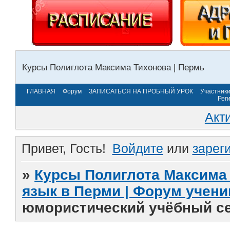
Курсы Полиглота Максима Тихонова | Пермь
ГЛАВНАЯ
Форум
ЗАПИСАТЬСЯ НА ПРОБНЫЙ УРОК
Участник
Рег
Акт
Привет, Гость!
Войдите
или
зарег
»
Курсы Полиглота Максима 
язык в Перми | Форум учени
юмористический учёбный се