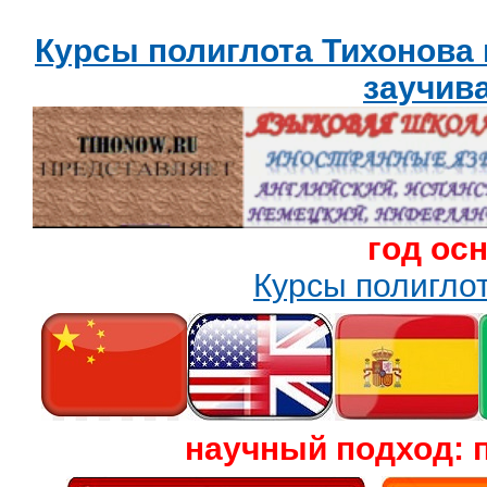
Курсы полиглота Тихонова
заучив
год ос
Курсы полигл
научный подход: 