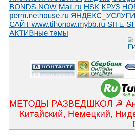
BONDS NOW
Mail.ru
HSK
КРУЗ
НО
perm.nethouse.ru
ЯНДЕКС_УСЛУГ
САЙТ www.tihonow.mybb.ru
SITE
SI
АКТИВные темы
МЕТОДЫ РАЗВЕДШКОЛ ☭ Англ
Китайский, Немецкий, Нид