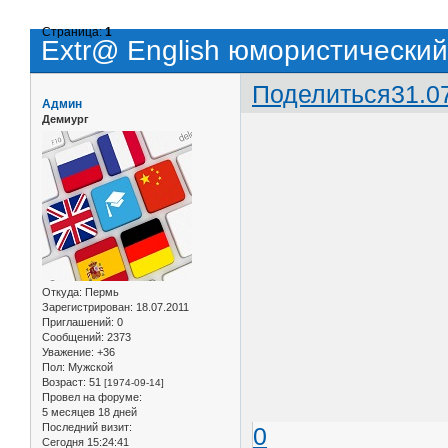
Страница:
1
Extr@ English юмористический
Поделиться
31.0
Админ
Демиург
Откуда:
Пермь
Зарегистрирован
: 18.07.2011
Приглашений:
0
Сообщений:
2373
Уважение:
+36
Пол:
Мужской
Возраст:
51
[1974-09-14]
Провел на форуме:
5 месяцев 18 дней
Последний визит:
0
Сегодня 15:24:41