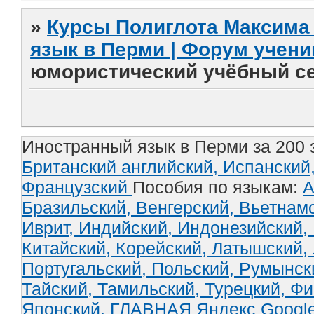
»
Курсы Полиглота Максима 
язык в Перми | Форум учени
юмористический учёбный се
Иностранный язык в Перми за 200 
Британский английский,
Испанский
Французский
Пособия по языкам:
А
Бразильский,
Венгерский,
Вьетнам
Иврит,
Индийский,
Индонезийский,
Китайский,
Корейский,
Латышский,
Португальский,
Польский,
Румынск
Тайский,
Тамильский,
Турецкий,
Фи
Японский.
ГЛАВНАЯ
Яндекс
Googl