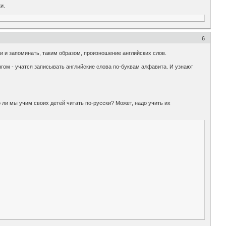
и.
6
ии и запоминать, таким образом, произношение английских слов.
нгом - учатся записывать английские слова по-буквам алфавита. И узнают
ли мы учим своих детей читать по-русски? Может, надо учить их