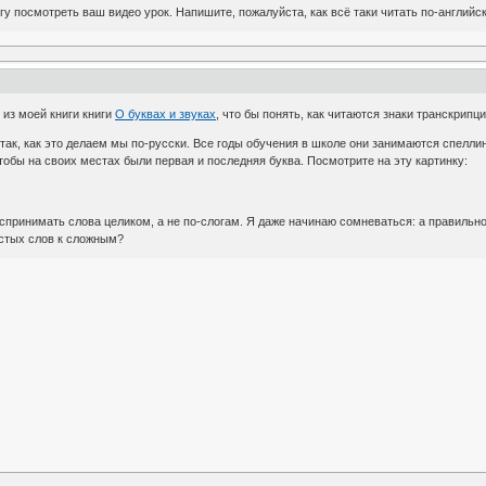
гу посмотреть ваш видео урок. Напишите, пожалуйста, как всё таки читать по-английск
 из моей книги книги
О буквах и звуках
, что бы понять, как читаются знаки транскрипц
так, как это делаем мы по-русски. Все годы обучения в школе они занимаются спелли
тобы на своих местах были первая и последняя буква. Посмотрите на эту картинку:
принимать слова целиком, а не по-слогам. Я даже начинаю сомневаться: а правильно 
остых слов к сложным?