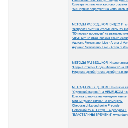
Словарь испанского жестового языка
"50 Первых поцелуев" на испанском 
МЕТОДЫ РАЗВЕДШКОЛ: ВИДЕО Италья
"Форрест Гамп" на итальянском языке
"50 первых поцелуев" на итальянском
"АВАТАР" на итальянском языке скач
Адриано Челентано. Live - Arena di Ver
Адриано Челентано. Live - Arena di Ver
МЕТОДЫ РАЗВЕДШКОЛ: Нидерландский 
"Гарри Поттер и Орден Феникса" на
Нидерландский (голландский) язык в
МЕТОДЫ РАЗВЕДШКОЛ: Немецкий язы
"Одинокий парень" на НЕМЕЦКОМ язы
Красная шапочка на немецком языке
Фильм "Дикая жизнь" на немецком
Cheburaschka und seine Freunde
Немецкий язык. Extr@ - Видео урок 1
"ВЛАСТЕЛИНЫ ВРЕМЕНИ" мультфиль