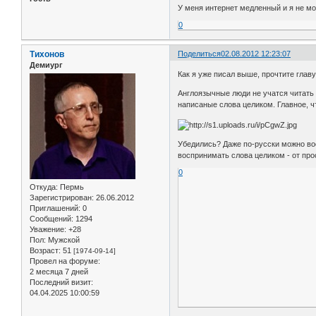
У меня интернет медленный и я не мо
0
Тихонов
Поделиться
02.08.2012 12:23:07
Демиург
Как я уже писал выше, прочтите главу
Англоязычные люди не учатся читать 
написаные слова целиком. Главное, ч
Убедились? Даже по-русски можно вос
воспринимать слова целиком - от пр
0
Откуда:
Пермь
Зарегистрирован
: 26.06.2012
Приглашений:
0
Сообщений:
1294
Уважение:
+28
Пол:
Мужской
Возраст:
51
[1974-09-14]
Провел на форуме:
2 месяца 7 дней
Последний визит:
04.04.2025 10:00:59