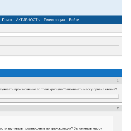
Поиск
АКТИВНОСТЬ
Регистрация
Войти
1
о заучивать произношение по транскрипции? Запоминать массу правил чтения?
2
 Просто заучивать произношение по транскрипции? Запоминать массу