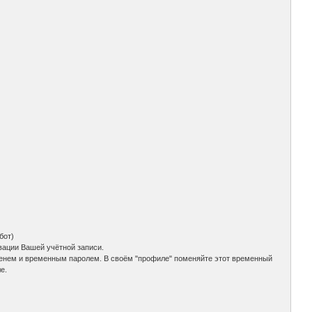
бот)
вации Вашей учётной записи.
именем и временным паролем. В своём "профиле" поменяйте этот временный
е.