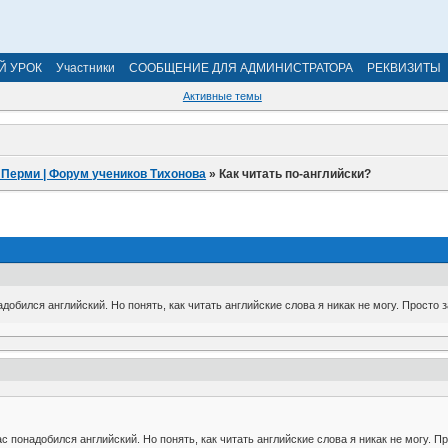
Й УРОК
Участники
СООБЩЕНИЕ ДЛЯ АДМИНИСТРАТОРА
РЕКВИЗИТЫ
Активные темы
 Перми | Форум учеников Тихонова
»
Как читать по-английски?
адобился английский. Но понять, как читать английские слова я никак не могу. Прост
ас понадобился английский. Но понять, как читать английские слова я никак не могу.