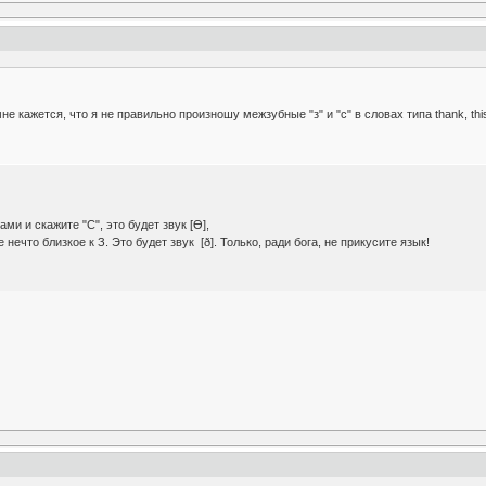
е кажется, что я не правильно произношу межзубные "з" и "с" в словах типа thank, thi
бами и скажите "С", это будет звук [Ɵ],
 нечто близкое к З. Это будет звук [ð]. Только, ради бога, не прикусите язык!