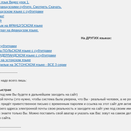
зык Видео урок 1.
ранцузскими субтитр. Смотреть Скачать.
анцузском языке с субтитрами
ке!
r@
ьм на ФРАНЦУЗСКОМ языке
тра» на французом языке.
На ДРУГИХ языках:
субтитрами
 на ПОЛЬСКОМ языке с субтитрами
 НИДЕРЛАНДСКОМ языке с субтитрами
 на эстонском языке
льм на ЭСТОНСКОМ языке - ВСЕ 3 серии
----------------
, надо всего лишь:
ыстрая
:
под ним Вы будете в дальнейшем заходить на сайт)
й почты (это нужно, чтобы система была уверена, что Вы - реальный человек, а не ро
 придёт приветственное письмо с временным паролем и ссылка на этот сайт для акти
воего адреса электронной почты свою реальность и заходите на сайт уже под своим 
 знаете только Вы. Можно поставить свой аватар и указать как Вас зовут на самом дел
 сайта.
-------------------