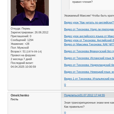
правил чтения?
Уважаемый Максим! Чтобы быть кратк
Видео урок "Как читать по-английски?
Откуда:
Пермь
Видео от Тихонова: Надо ли препода
Зарегистрирован
: 26.06.2012
Приглашений:
0
Видео урок английского языка от М
Сообщений:
1294
Видео урок от Тихонова: Английский б
Уважение:
+28
Видео от Максима Тихонова: КАК Ч
Пол:
Мужской
Видео от Тихонова Французский без г
Возраст:
51
[1974-09-14]
Провел на форуме:
Видео от Тихонова: Испанский язык бе
2 месяца 7 дней
Последний визит:
Видео от Тихонова: Нидерландский бе
04.04.2025 10:00:59
Видео от Тихонова: Немецкий язык: м
Видео 1 от Тихонова: Итальянский я
0
Omelchenko
Поделиться
31.07.2012 17:44:55
Гость
Зная транскрипционные знаки мне каже
Как правильно?
0