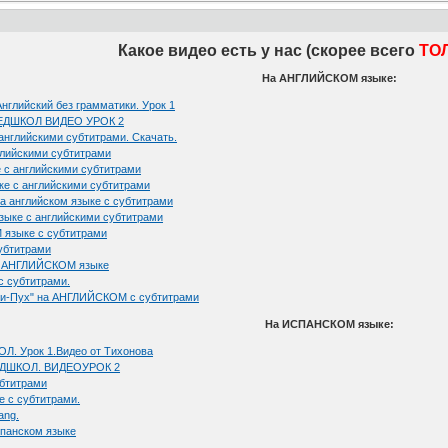
Какое видео есть у нас (скорее всего
ТО
На АНГЛИЙСКОМ языке:
лийский без грамматики. Урок 1
ЕДШКОЛ ВИДЕО УРОК 2
 английскими субтитрами. Скачать.
глийскими субтитрами
е с английскими субтитрами
ке с английскими субтитрами
а английском языке с субтитрами
зыке с английскими субтитрами
зыке с субтитрами
убтитрами
а АНГЛИЙСКОМ языке
с субтитрами.
и-Пух" на АНГЛИЙСКОМ с субтитрами
На ИСПАНСКОМ языке:
. Урок 1.Видео от Тихонова
ДШКОЛ. ВИДЕОУРОК 2
убтитрами
 с субтитрами.
ang.
спанском языке