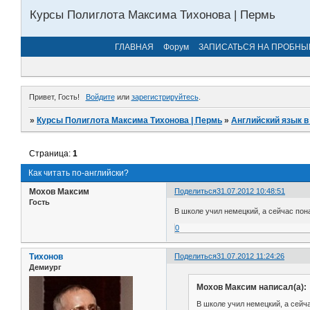
Курсы Полиглота Максима Тихонова | Пермь
ГЛАВНАЯ
Форум
ЗАПИСАТЬСЯ НА ПРОБНЫ
Привет, Гость!
Войдите
или
зарегистрируйтесь
.
»
Курсы Полиглота Максима Тихонова | Пермь
»
Английский язык в
Страница:
1
Как читать по-английски?
Мохов Максим
Поделиться
31.07.2012 10:48:51
Гость
В школе учил немецкий, а сейчас пон
0
Тихонов
Поделиться
31.07.2012 11:24:26
Демиург
Мохов Максим написал(а):
В школе учил немецкий, а сейч