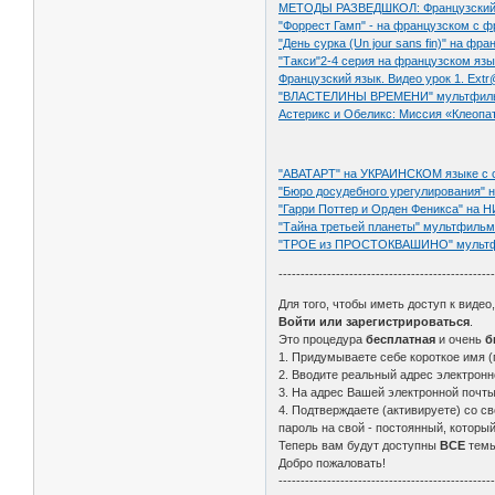
МЕТОДЫ РАЗВЕДШКОЛ: Французский я
"Форрест Гамп" - на французском с ф
"День сурка (Un jour sans fin)" на фр
"Такси"2-4 серия на французском язы
Французский язык. Видео урок 1. Ext
"ВЛАСТЕЛИНЫ ВРЕМЕНИ" мультфил
Астерикс и Обеликс: Миссия «Клеопа
"АВАТАРТ" на УКРАИНСКОМ языке с 
"Бюро досудебного урегулирования"
"Гарри Поттер и Орден Феникса" на
"Тайна третьей планеты" мультфильм
"ТРОЕ из ПРОСТОКВАШИНО" мультфи
------------------------------------------------
Для того, чтобы иметь доступ к видео
Войти или зарегистрироваться
.
Это процедура
бесплатная
и очень
б
1. Придумываете себе короткое имя (
2. Вводите реальный адрес электронно
3. На адрес Вашей электронной почты
4. Подтверждаете (активируете) со с
пароль на свой - постоянный, который
Теперь вам будут доступны
ВСЕ
темы
Добро пожаловать!
------------------------------------------------