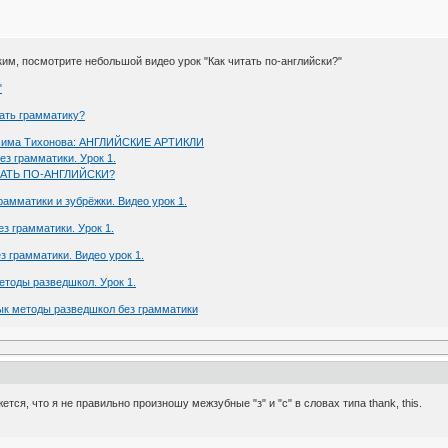
им, посмотрите небольшой видео урок "Как читать по-английски?"
"
вать грамматику?
аксима Тихонова: АНГЛИЙСКИЕ АРТИКЛИ
ез грамматики. Урок 1.
ИТАТЬ ПО-АНГЛИЙСКИ?
рамматики и зубрёжки. Видео урок 1.
з грамматики. Урок 1.
з грамматики. Видео урок 1.
етоды разведшкол. Урок 1.
зык методы разведшкол без грамматики
тся, что я не правильно произношу межзубные "з" и "с" в словах типа thank, this.