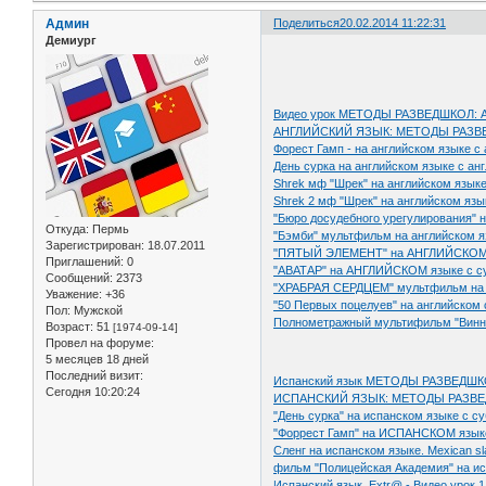
Админ
Поделиться
20.02.2014 11:22:31
Демиург
Видео урок МЕТОДЫ РАЗВЕДШКОЛ: Анг
АНГЛИЙСКИЙ ЯЗЫК: МЕТОДЫ РАЗВ
Форест Гамп - на английском языке с
День сурка на английском языке с ан
Shrek мф "Шрек" на английском язык
Shrek 2 мф "Шрек" на английском язы
"Бюро досудебного урегулирования" н
Откуда:
Пермь
"Бэмби" мультфильм на английском я
Зарегистрирован
: 18.07.2011
"ПЯТЫЙ ЭЛЕМЕНТ" на АНГЛИЙСКОМ я
Приглашений:
0
"АВАТАР" на АНГЛИЙСКОМ языке с с
Сообщений:
2373
"ХРАБРАЯ СЕРДЦЕМ" мультфильм н
Уважение:
+36
"50 Первых поцелуев" на английском 
Пол:
Мужской
Полнометражный мультифильм "Винн
Возраст:
51
[1974-09-14]
Провел на форуме:
5 месяцев 18 дней
Последний визит:
Испанский язык МЕТОДЫ РАЗВЕДШКОЛ
Сегодня 10:20:24
ИСПАНСКИЙ ЯЗЫК: МЕТОДЫ РАЗВЕ
"День сурка" на испанском языке с с
"Форрест Гамп" на ИСПАНСКОМ языке
Сленг на испанском языке. Mexican sl
фильм "Полицейская Академия" на и
Испанский язык. Extr@ - Видео урок 1