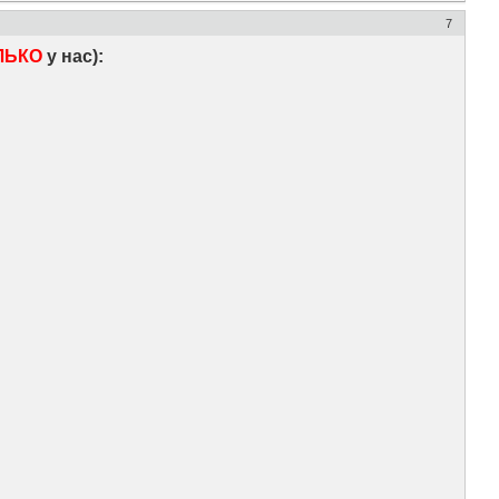
7
ЛЬКО
у нас):