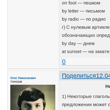
on foot — пешком
by letter — письмом
by radio — по радио
г) С нулевым артикл
обозначающих опреде
by day — днем
at sunset — на закате
0
Поделиться
12.0
Олег Николаевич
ТОН1108
Н
1) Некоторые глаголы
предложении может с