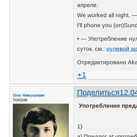
апреле.
We worked all night. 
I'll phone you (on)Su
• — Употребление ну
суток, см.:
нулевой ар
Отредактировано Aka7
+1
Поделиться
12.0
Олег Николаевич
ТОН1108
Употребление предл
1)
а) Предлог at употре