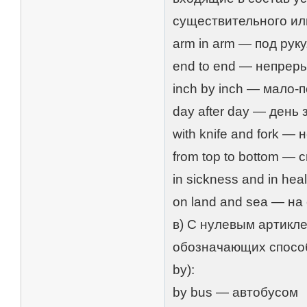
существительного ил
arm in arm — под руку
end to end — непрер
inch by inch — мало-
day after day — день 
with knife and fork —
from top to bottom — 
in sickness and in he
on land and sea — на
в) С нулевым артикл
обозначающих способ
by):
by bus — автобусом