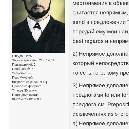
местоимения в объек
считается непрямым, 
send в предложении " 
передай ему мои наи
best regards и непря
2) Непрямое дополнен
Откуда:
Пермь
Зарегистрирован
: 21.07.2011
который непосредстве
Приглашений:
0
Сообщений:
90
то есть того, кому п
Уважение:
+9
Пол:
Мужской
Возраст:
75
[1950-09-11]
3) Непрямое дополне
Провел на форуме:
7 часов 30 минут
предлогами to или fo
Последний визит:
04.02.2025 18:37:03
предлога см. Prepositio
исключениях из этого п
а) Непрямое дополне