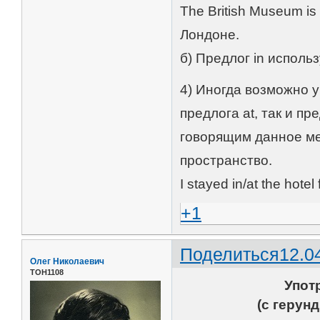
The British Museum is
Лондоне.
б) Предлог in использ
4) Иногда возможно 
предлога at, так и пр
говорящим данное ме
пространство.
I stayed in/at the hot
+1
Поделиться
12.0
Олег Николаевич
ТОН1108
Упот
(с герун