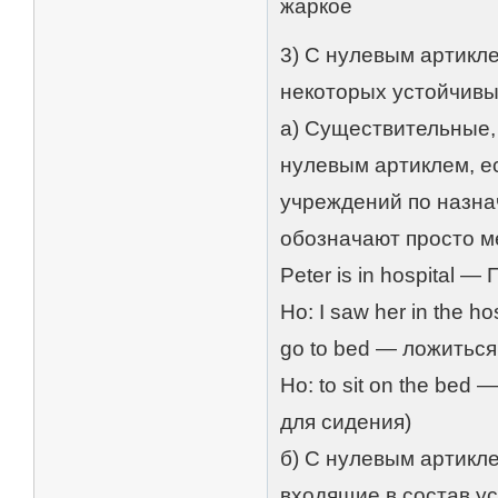
жаркое
3) С нулевым артикл
некоторых устойчив
а) Существительные,
нулевым артиклем, е
учреждений по назна
обозначают просто м
Peter is in hospital 
Но: I saw her in the 
go to bed — ложиться
Но: to sit on the bed
для сидения)
б) С нулевым артикле
входящие в состав у