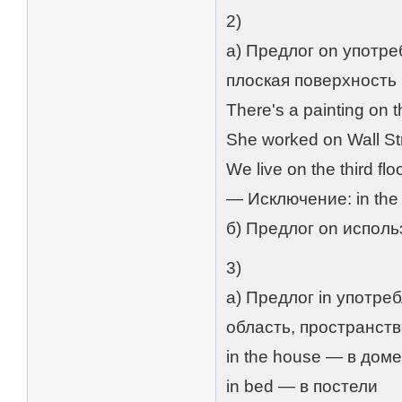
2)
а) Предлог on употре
плоская поверхность 
There's a painting on 
She worked on Wall S
We live on the third 
— Исключение: in the
б) Предлог on исполь
3)
а) Предлог in употре
область, пространств
in the house — в дом
in bed — в постели