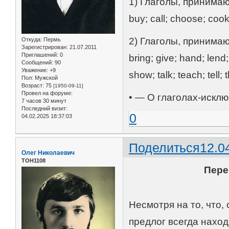
1) Глаголы, принима
buy; call; choose; cook
2) Глаголы, принима
Откуда:
Пермь
Зарегистрирован
: 21.07.2011
Приглашений:
0
bring; give; hand; lend;
Сообщений:
90
Уважение:
+9
show; talk; teach; tell; 
Пол:
Мужской
Возраст:
75
[1950-09-11]
Провел на форуме:
• — О глаголах-исключе
7 часов 30 минут
Последний визит:
0
04.02.2025 18:37:03
Поделиться
12.0
Олег Николаевич
ТОН1108
Пере
Несмотря на то, что,
предлог всегда наход