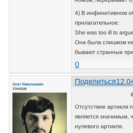
4) В инфинитивном о
прилагательное:
She was too ill to argu
Она была слишком нез
бывают странные пр
0
Поделиться
12.0
Олег Николаевич
ТОН1108
Отсутствие артикля 
является значимым, 
нулевого артикля.