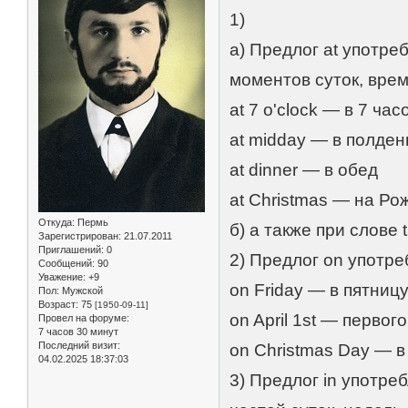
1)
а) Предлог at употре
моментов суток, вре
at 7 o'clock — в 7 час
at midday — в полден
at dinner — в обед
at Christmas — на Ро
Откуда:
Пермь
б) а также при слове t
Зарегистрирован
: 21.07.2011
Приглашений:
0
2) Предлог on употре
Сообщений:
90
Уважение:
+9
on Friday — в пятниц
Пол:
Мужской
Возраст:
75
[1950-09-11]
on April 1st — первог
Провел на форуме:
7 часов 30 минут
Последний визит:
on Christmas Day — 
04.02.2025 18:37:03
3) Предлог in употре