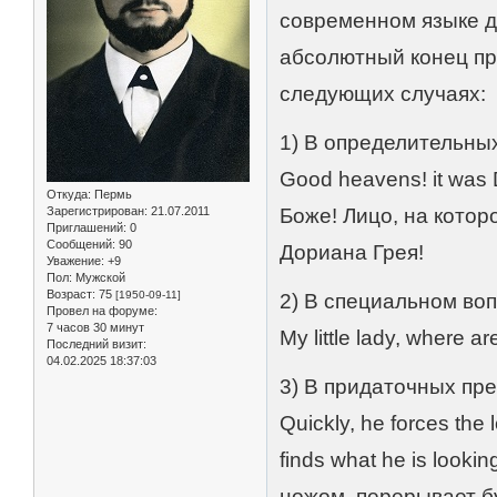
современном языке д
абсолютный конец пр
следующих случаях:
1) В определительны
Good heavens! it was 
Откуда:
Пермь
Зарегистрирован
: 21.07.2011
Боже! Лицо, на котор
Приглашений:
0
Сообщений:
90
Дориана Грея!
Уважение:
+9
Пол:
Мужской
Возраст:
75
[1950-09-11]
2) В специальном воп
Провел на форуме:
7 часов 30 минут
My little lady, where
Последний визит:
04.02.2025 18:37:03
3) В придаточных пр
Quickly, he forces the 
finds what he is look
ножом, перерывает бу