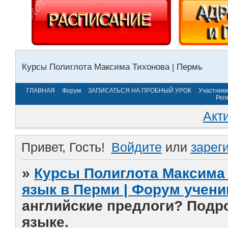
Курсы Полиглота Максима Тихонова | Пермь
ГЛАВНАЯ
Форум
ЗАПИСАТЬСЯ НА ПРОБНЫЙ УРОК
Участник
Рег
Акт
Привет, Гость!
Войдите
или
зарег
»
Курсы Полиглота Максима 
язык в Перми | Форум учени
английские предлоги? Подр
языке.