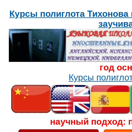
Курсы полиглота Тихонова
заучив
год ос
Курсы полигл
научный подход: 