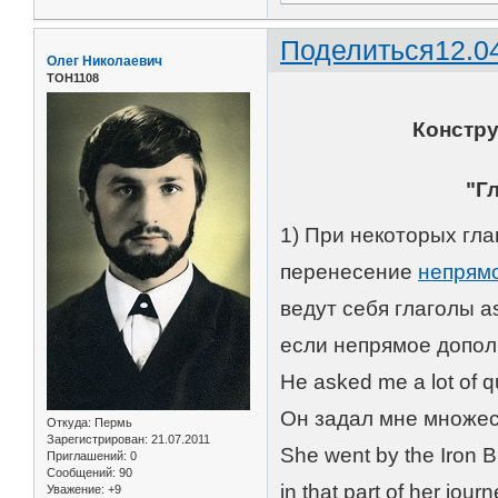
Поделиться
12.0
Олег Николаевич
ТОН1108
Констру
"Г
1) При некоторых гл
перенесение
непрям
ведут себя глаголы ask
если непрямое допол
He asked me a lot of q
Он задал мне множес
Откуда:
Пермь
Зарегистрирован
: 21.07.2011
She went by the Iron B
Приглашений:
0
Сообщений:
90
in that part of her jour
Уважение:
+9