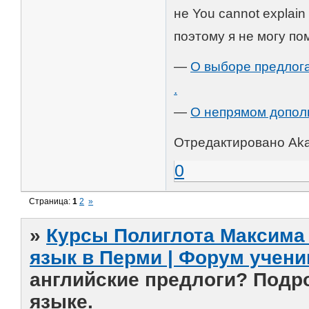
не You cannot explain
поэтому я не могу по
—
О выборе предлога 
.
—
О непрямом дополне
Отредактировано Aka7
0
Страница:
1
2
»
»
Курсы Полиглота Максима 
язык в Перми | Форум учени
английские предлоги? Подр
языке.