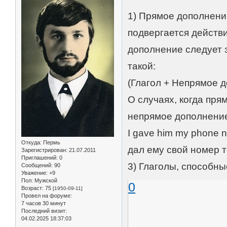
1) Прямое дополнение
подвергается действи
дополнение следует 
такой:
(Глагол + Непрямое 
О случаях, когда пр
непрямое дополнени
I gave him my phone 
Откуда:
Пермь
дал ему свой номер 
Зарегистрирован
: 21.07.2011
Приглашений:
0
3) Глаголы, способн
Сообщений:
90
Уважение:
+9
Пол:
Мужской
0
Возраст:
75
[1950-09-11]
Провел на форуме:
7 часов 30 минут
Последний визит:
04.02.2025 18:37:03