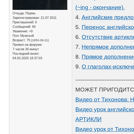
(~ing - окончание).
Откуда:
Пермь
4.
Английские предл
Зарегистрирован
: 21.07.2011
Приглашений:
0
5.
Перенос английско
Сообщений:
90
Уважение:
+9
Пол:
Мужской
6.
Отсутствие артикля
Возраст:
75
[1950-09-11]
Провел на форуме:
7.
Непрямое дополнен
7 часов 30 минут
Последний визит:
8.
Прямое дополнение
04.02.2025 18:37:03
9.
О глаголах-исключен
--------------------------------
МОЖЕТ ПРИГОДИТС
Видео от Тихонова: 
Видео урок английск
АРТИКЛИ
Видео урок от Тихоно