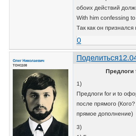
обоих действий долж
With him confessing to
Так как он признался
0
Поделиться
12.0
Олег Николаевич
ТОН1108
Предлоги 
1)
Предлоги for и to о
после прямого (Кого?
прямое дополнение)
3)