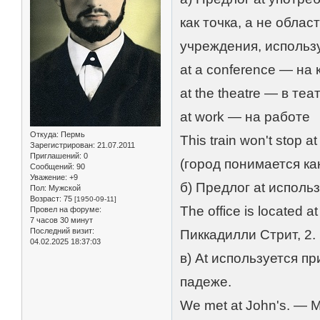
как точка, а не обла
учреждения, использ
at a conference — на
at the theatre — в теа
at work — на работе
Откуда:
Пермь
This train won't stop
Зарегистрирован
: 21.07.2011
Приглашений:
0
(город понимается ка
Сообщений:
90
Уважение:
+9
б) Предлог at исполь
Пол:
Мужской
Возраст:
75
[1950-09-11]
The office is located 
Провел на форуме:
7 часов 30 минут
Последний визит:
Пиккадилли Стрит, 2.
04.02.2025 18:37:03
в) At используется 
падеже.
We met at John's. — 