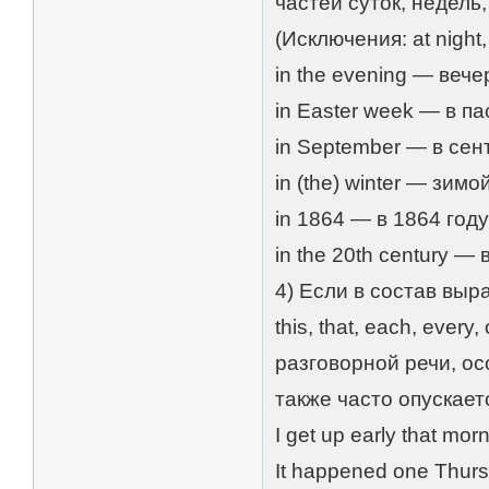
частей суток, недель,
(Исключения: at night,
in the evening — веч
in Easter week — в п
in September — в сен
in (the) winter — зимо
in 1864 — в 1864 год
in the 20th century — 
4) Если в состав выр
this, that, each, ever
разговорной речи, ос
также часто опускает
I get up early that mo
It happened one Thurs