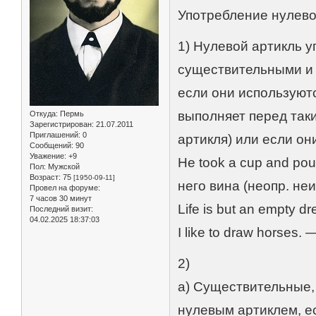
Употребление нулево
1) Нулевой артикль 
существительными и
если они используютс
выполняет перед та
Откуда:
Пермь
Зарегистрирован
: 21.07.2011
Приглашений:
0
артикля) или если он
Сообщений:
90
Уважение:
+9
He took a cup and pour
Пол:
Мужской
Возраст:
75
[1950-09-11]
него вина (неопр. неи
Провел на форуме:
7 часов 30 минут
Life is but an empty 
Последний визит:
04.02.2025 18:37:03
I like to draw horses
2)
а) Существительные,
нулевым артиклем, е