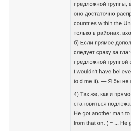
предложной группы, е
оно достаточно распро
countries within the
только в районах, в
б) Если прямое допо
следует сразу за гла
предложной группой 
I wouldn't have believed 
told me it). — Я бы н
4) Так же, как и пря
становиться подлежа
He got another man to 
from that on. ( = ... 