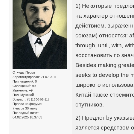
1) Некоторые предлог
на характер отношен
действием, выраженн
союзам) относятся: after
through, until, with, 
восстановить по зна
Besides making greater
Откуда:
Пермь
seeks to develop the 
Зарегистрирован
: 21.07.2011
Приглашений:
0
широкого использова
Сообщений:
90
Уважение:
+9
Китай также стремит
Пол:
Мужской
Возраст:
75
[1950-09-11]
спутников.
Провел на форуме:
7 часов 30 минут
Последний визит:
2) Предлог by указыв
04.02.2025 18:37:03
является средством 