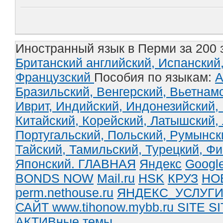
Иностранный язык в Перми за 200 
Британский английский,
Испанский
Французский
Пособия по языкам:
А
Бразильский,
Венгерский,
Вьетнам
Иврит,
Индийский,
Индонезийский,
Китайский,
Корейский,
Латышский,
Португальский,
Польский,
Румынск
Тайский,
Тамильский,
Турецкий,
Фи
Японский.
ГЛАВНАЯ
Яндекс
Googl
BONDS NOW
Mail.ru
HSK
КРУЗ
НО
perm.nethouse.ru
ЯНДЕКС_УСЛУГ
САЙТ www.tihonow.mybb.ru
SITE
SI
АКТИВные темы