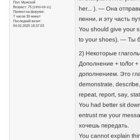
Пол:
Мужской
Возраст:
75
[1950-09-11]
her... ). — Она отпр
Провел на форуме:
7 часов 30 минут
пенни, и эту часть п
Последний визит:
04.02.2025 18:37:03
You should give your 
to your shoes). — Ты
2) Некоторые глаголы
Дополнение + to/for 
дополнением. Это глаг
demonstrate, describe, 
repeat, report, say, sta
You had better sit down
entrust me your mess
хочешь передать.
You cannot explain thi