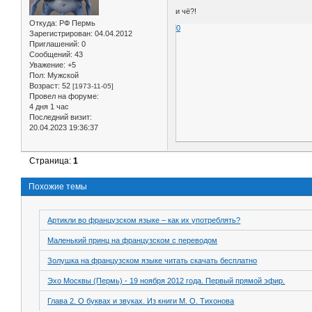
и чё?!
Откуда:
РФ Пермь
0
Зарегистрирован
: 04.04.2012
Приглашений:
0
Сообщений:
43
Уважение:
+5
Пол:
Мужской
Возраст:
52
[1973-11-05]
Провел на форуме:
4 дня 1 час
Последний визит:
20.04.2023 19:36:37
Страница:
1
Похожие темы
Артикли во французском языке – как их употреблять?
Маленький принц на французском с переводом
Золушка на французском языке читать скачать бесплатно
Эхо Москвы (Пермь) - 19 ноября 2012 года. Первый прямой эфир.
Глава 2. О буквах и звуках. Из книги М. О. Тихонова