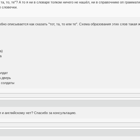
 та, то, те"? А то я ни в словаре толком ничего не нашёл, ни в справочнике оп грамматик
 словечки.
но описывается как сказать "тот, та, то или те". Схема образования этих слов такая же,
а)
да
солдат
та дверь
те солдаты
м и английскому нет? Спасибо за консультацию.