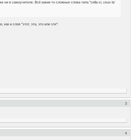
е ни в самоучителе. Всё какие-то сложные слова типа "cella-ci, ceux-la'
 как и слов "этот, эта, это или эти":
3
4