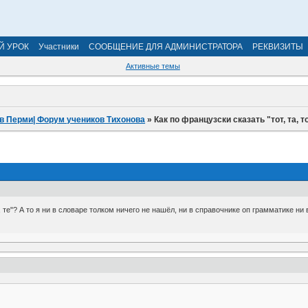
Й УРОК
Участники
СООБЩЕНИЕ ДЛЯ АДМИНИСТРАТОРА
РЕКВИЗИТЫ
Активные темы
в Перми| Форум учеников Тихонова
»
Как по французски сказать "тот, та, то
о, те"? А то я ни в словаре толком ничего не нашёл, ни в справочнике оп грамматике ни в