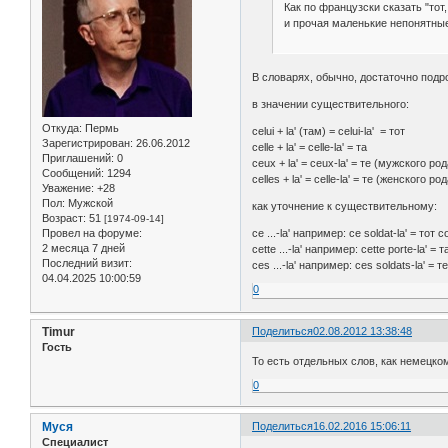
Как по французски сказать "тот,
и прочая маленькие непонятные
В словарях, обычно, достаточно подроб
в значении существительного:
Откуда:
Пермь
celui + la' (там) = celui-la' = тот
Зарегистрирован
: 26.06.2012
celle + la' = celle-la' = та
Приглашений:
0
ceux + la' = ceux-la' = те (мужского род
Сообщений:
1294
celles + la' = celle-la' = те (женского ро
Уважение:
+28
Пол:
Мужской
как уточнение к существительному:
Возраст:
51
[1974-09-14]
Провел на форуме:
ce ...-la' например: ce soldat-la' = тот 
2 месяца 7 дней
cette ...-la' например: cette porte-la' = 
Последний визит:
ces ...-la' например: ces soldats-la' = 
04.04.2025 10:00:59
0
Timur
Поделиться
02.08.2012 13:38:48
Гость
То есть отдельных слов, как немецко
0
Муся
Поделиться
16.02.2016 15:06:11
Специалист