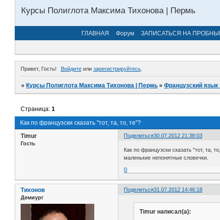
Курсы Полиглота Максима Тихонова | Пермь
ГЛАВНАЯ
Форум
ЗАПИСАТЬСЯ НА ПРОБНЫ
Привет, Гость!
Войдите
или
зарегистрируйтесь
.
»
Курсы Полиглота Максима Тихонова | Пермь
»
Французский язык 
Страница:
1
Как по французски сказать "тот, та, то, те"?
Timur
Поделиться
30.07.2012 21:38:03
Гость
Как по французски сказать "тот, та, т
маленькие непонятные словечки.
0
Тихонов
Поделиться
31.07.2012 14:46:18
Демиург
Timur написал(а):