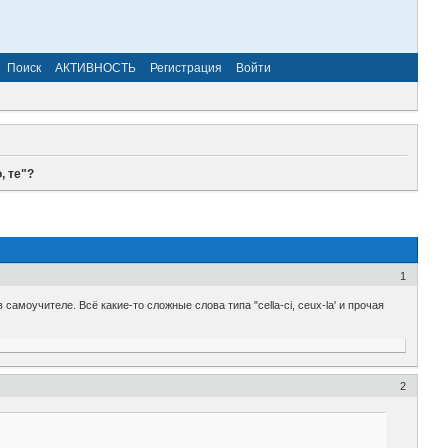
Поиск
АКТИВНОСТЬ
Регистрация
Войти
, те"?
1
 самоучителе. Всё какие-то сложные слова типа "cella-ci, ceux-la' и прочая
2