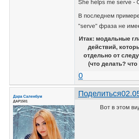
She helps me serve -
В последнем примере 
"serve" фраза не имее
Итак: модальные гл
действий, котор
отдельно от след
(что делать? чт
0
Поделиться
02.0
Дара Саленбум
ДАР1501
Вот в этом ви