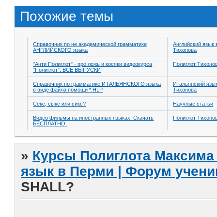
Похожие темы
Справочник по не академической грамматике
Английский язык 
АНГЛИЙСКОГО языка
Тихонова
"Анти Полиглот" - про ложь и косяки видеокурса
Полиглот Тихоно
"Полиглот". ВСЕ ВЫПУСКИ
Справочник по грамматике ИТАЛЬЯНСКОГО языка
Итальянский язык
в виде файла помощи *.HLP
Тихонова
Секс, сыкс или сикс?
Научные статьи
Видео фильмы на иностранных языках. Скачать
Полиглот Тихоно
БЕСПЛАТНО.
»
Курсы Полиглота Максима 
язык в Перми | Форум учени
SHALL?