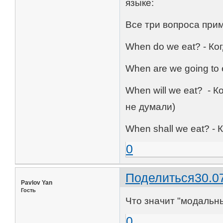
языке:
Все три вопроса при
When do we eat? - Ко
When are we going to
When will we eat? - К
не думали)
When shall we eat? -
0
Поделиться
30.0
Pavlov Yan
Гость
Что значит "модальн
0