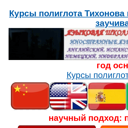
Курсы полиглота Тихонова
заучив
год ос
Курсы полигл
научный подход: 