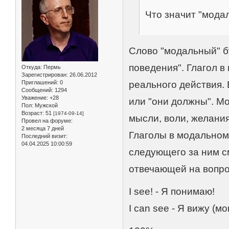
Что значит "мода
Слово "модальный" б
поведения". Глагол в
Откуда:
Пермь
Зарегистрирован
: 26.06.2012
Приглашений:
0
реального действия. 
Сообщений:
1294
Уважение:
+28
или "они должны". М
Пол:
Мужской
Возраст:
51
[1974-09-14]
мысли, воли, желани
Провел на форуме:
2 месяца 7 дней
Глаголы в модальном
Последний визит:
04.04.2025 10:00:59
следующего за ним 
отвечающей на вопрос
I see! - Я понимаю!
I can see - Я вижу (мо