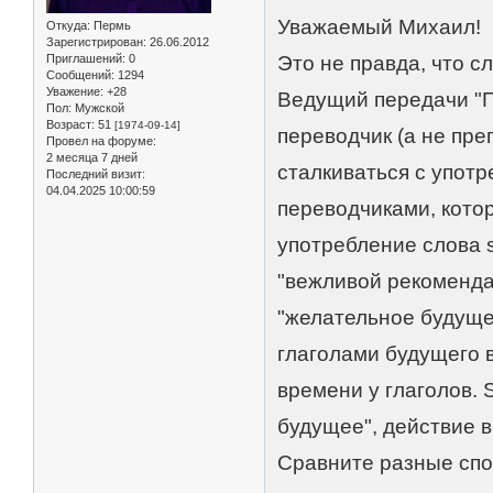
Уважаемый Михаил!
Откуда:
Пермь
Зарегистрирован
: 26.06.2012
Приглашений:
0
Это не правда, что с
Сообщений:
1294
Уважение:
+28
Ведущий передачи "По
Пол:
Мужской
Возраст:
51
[1974-09-14]
переводчик (а не пре
Провел на форуме:
2 месяца 7 дней
сталкиваться с употр
Последний визит:
04.04.2025 10:00:59
переводчиками, кото
употребление слова s
"вежливой рекомендац
"желательное будуще
глаголами будущего 
времени у глаголов. S
будущее", действие 
Сравните разные спо