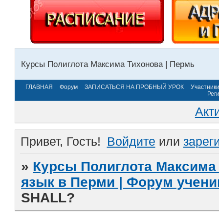
Курсы Полиглота Максима Тихонова | Пермь
ГЛАВНАЯ
Форум
ЗАПИСАТЬСЯ НА ПРОБНЫЙ УРОК
Участник
Рег
Акт
Привет, Гость!
Войдите
или
зарег
»
Курсы Полиглота Максима 
язык в Перми | Форум учени
SHALL?