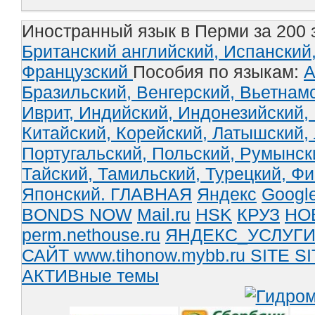
Иностранный язык в Перми за 200 
Британский английский,
Испанский
Французский
Пособия по языкам:
А
Бразильский,
Венгерский,
Вьетнам
Иврит,
Индийский,
Индонезийский,
Китайский,
Корейский,
Латышский,
Португальский,
Польский,
Румынск
Тайский,
Тамильский,
Турецкий,
Фи
Японский.
ГЛАВНАЯ
Яндекс
Googl
BONDS NOW
Mail.ru
HSK
КРУЗ
НО
perm.nethouse.ru
ЯНДЕКС_УСЛУГ
САЙТ www.tihonow.mybb.ru
SITE
SI
АКТИВные темы