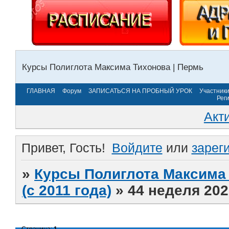
Курсы Полиглота Максима Тихонова | Пермь
ГЛАВНАЯ
Форум
ЗАПИСАТЬСЯ НА ПРОБНЫЙ УРОК
Участник
Рег
Акт
Привет, Гость!
Войдите
или
зарег
»
Курсы Полиглота Максима 
(с 2011 года)
»
44 неделя 202
Страница:
1