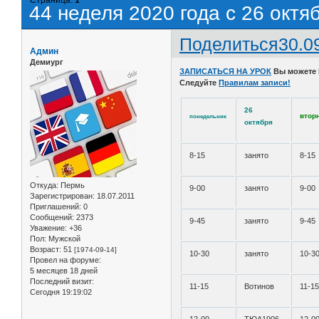
44 неделя 2020 года с 26 октя
Поделиться
30.0
Админ
Демиург
ЗАПИСАТЬСЯ НА УРОК
Вы можете
Следуйте
Правилам записи!
26
втор
понедельник
октября
8-15
занято
8-15
Откуда:
Пермь
9-00
занято
9-00
Зарегистрирован
: 18.07.2011
Приглашений:
0
Сообщений:
2373
9-45
занято
9-45
Уважение:
+36
Пол:
Мужской
Возраст:
51
[1974-09-14]
10-30
занято
10-3
Провел на форуме:
5 месяцев 18 дней
Последний визит:
11-15
Вотинов
11-1
Сегодня 19:19:02