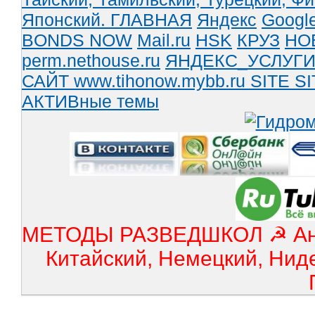
Японский.
ГЛАВНАЯ
Яндекс
Googl
BONDS NOW
Mail.ru
HSK
КРУЗ
НО
perm.nethouse.ru
ЯНДЕКС_УСЛУГ
САЙТ www.tihonow.mybb.ru
SITE
SI
АКТИВные темы
МЕТОДЫ РАЗВЕДШКОЛ ☭ Англ
Китайский, Немецкий, Нид