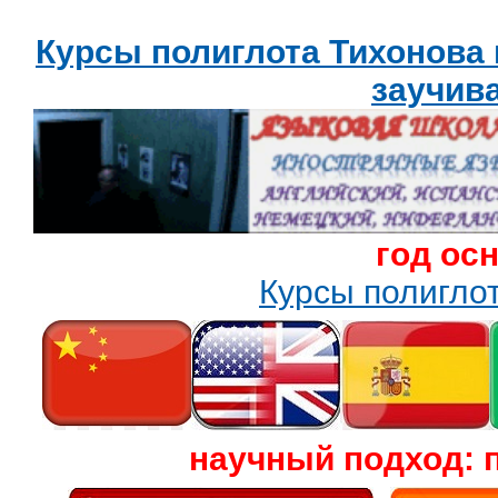
Курсы полиглота Тихонова
заучив
год ос
Курсы полигл
научный подход: 