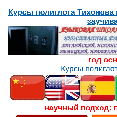
Курсы полиглота Тихонова
заучив
год ос
Курсы полигл
научный подход: 