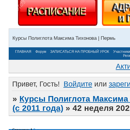
Курсы Полиглота Максима Тихонова | Пермь
ГЛАВНАЯ
Форум
ЗАПИСАТЬСЯ НА ПРОБНЫЙ УРОК
Участник
Рег
Акт
Привет, Гость!
Войдите
или
зарег
»
Курсы Полиглота Максима 
(с 2011 года)
»
42 неделя 202
Страница:
1
2
»