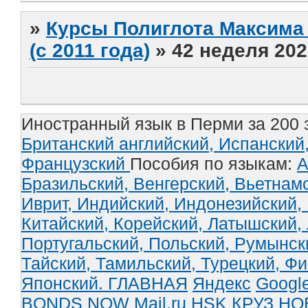
»
Курсы Полиглота Максима 
(с 2011 года)
»
42 неделя 202
Иностранный язык в Перми за 200 
Британский английский,
Испанский
Французский
Пособия по языкам:
А
Бразильский,
Венгерский,
Вьетнам
Иврит,
Индийский,
Индонезийский,
Китайский,
Корейский,
Латышский,
Португальский,
Польский,
Румынск
Тайский,
Тамильский,
Турецкий,
Фи
Японский.
ГЛАВНАЯ
Яндекс
Googl
BONDS NOW
Mail.ru
HSK
КРУЗ
НО