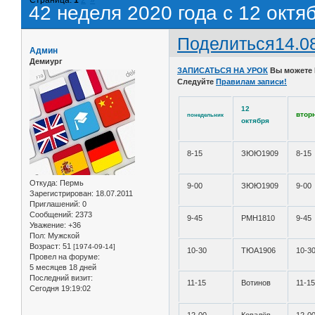
42 неделя 2020 года с 12 октя
Поделиться
14.0
Админ
Демиург
ЗАПИСАТЬСЯ НА УРОК
Вы можете
Следуйте
Правилам записи!
12
втор
понедельник
октября
8-15
ЗЮЮ1909
8-15
Откуда:
Пермь
9-00
ЗЮЮ1909
9-00
Зарегистрирован
: 18.07.2011
Приглашений:
0
Сообщений:
2373
9-45
РМН1810
9-45
Уважение:
+36
Пол:
Мужской
Возраст:
51
[1974-09-14]
10-30
ТЮА1906
10-3
Провел на форуме:
5 месяцев 18 дней
Последний визит:
11-15
Вотинов
11-1
Сегодня 19:19:02