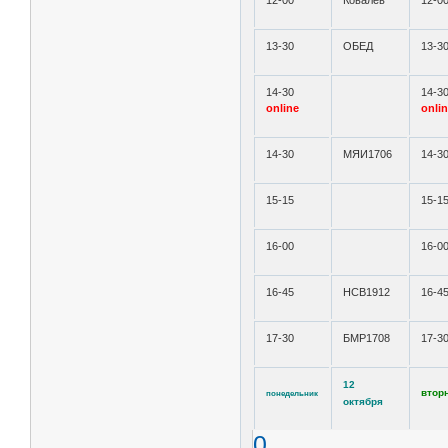
12-00
Ковалёв
12-0
13-30
ОБЕД
13-3
14-30
14-3
online
onli
14-30
МЯИ1706
14-3
15-15
15-1
16-00
16-0
16-45
НСВ1912
16-4
17-30
БМР1708
17-3
12
втор
понедельник
октября
0