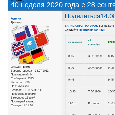
40 неделя 2020 года с 28 сент
Поделиться
14.0
Админ
Демиург
ЗАПИСАТЬСЯ НА УРОК
Вы можете
Следуйте
Правилам записи!
28
втор
понедельник
сентября
8-15
ЗЮЮ1909
8-15
Откуда:
Пермь
9-00
ЗЮЮ1909
9-00
Зарегистрирован
: 18.07.2011
Приглашений:
0
Сообщений:
2373
9-45
9-45
Уважение:
+36
Пол:
Мужской
Возраст:
51
[1974-09-14]
10-30
ТЮА1906
10-3
Провел на форуме:
5 месяцев 18 дней
Последний визит:
11-15
Вотинов
11-1
Сегодня 19:19:02