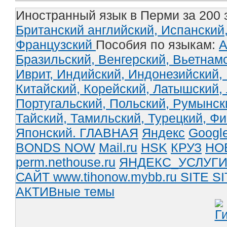
Иностранный язык в Перми за 200 
Британский английский,
Испанский
Французский
Пособия по языкам:
А
Бразильский,
Венгерский,
Вьетнам
Иврит,
Индийский,
Индонезийский,
Китайский,
Корейский,
Латышский,
Португальский,
Польский,
Румынск
Тайский,
Тамильский,
Турецкий,
Фи
Японский.
ГЛАВНАЯ
Яндекс
Googl
BONDS NOW
Mail.ru
HSK
КРУЗ
НО
perm.nethouse.ru
ЯНДЕКС_УСЛУГ
САЙТ www.tihonow.mybb.ru
SITE
SI
АКТИВные темы