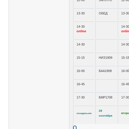
12-00
ЗАНЯТО
12-0
13-30
ОБЕД
13-3
14-30
14-3
online
onli
14-30
14-3
15-15
НИЗ1909
15-1
16-00
БАА1908
16-0
16-45
16-4
17-30
БМР1708
17-3
28
втор
понедельник
сентября
0