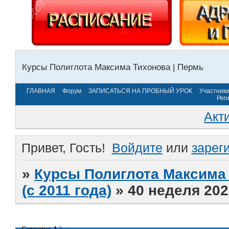
Курсы Полиглота Максима Тихонова | Пермь
ГЛАВНАЯ
Форум
ЗАПИСАТЬСЯ НА ПРОБНЫЙ УРОК
Участник
Рег
Акт
Привет, Гость!
Войдите
или
зарег
»
Курсы Полиглота Максима 
(с 2011 года)
»
40 неделя 202
Страница:
1
2
»