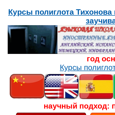
Курсы полиглота Тихонова
заучив
год ос
Курсы полигл
научный подход: 