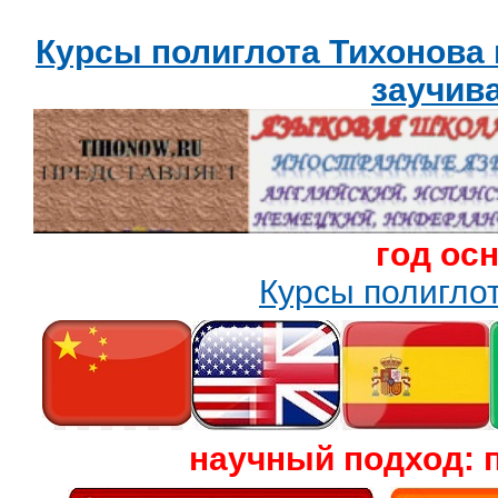
Курсы полиглота Тихонова
заучив
год ос
Курсы полигл
научный подход: 