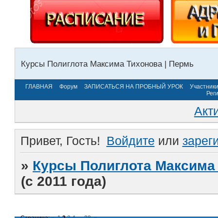
Курсы Полиглота Максима Тихонова | Пермь
ГЛАВНАЯ
Форум
ЗАПИСАТЬСЯ НА ПРОБНЫЙ УРОК
Участник
Рег
Акт
Привет, Гость!
Войдите
или
зарег
»
Курсы Полиглота Максима 
(с 2011 года)
Страница:
«
1
2
3
4
…
28
»