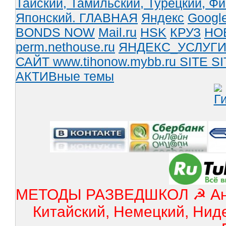
Тайский,
Тамильский,
Турецкий,
Фи
Японский.
ГЛАВНАЯ
Яндекс
Googl
BONDS NOW
Mail.ru
HSK
КРУЗ
НО
perm.nethouse.ru
ЯНДЕКС_УСЛУГ
САЙТ www.tihonow.mybb.ru
SITE
SI
АКТИВные темы
МЕТОДЫ РАЗВЕДШКОЛ ☭ Англ
Китайский, Немецкий, Нид